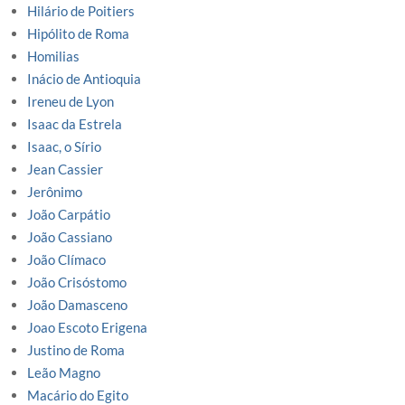
Hilário de Poitiers
Hipólito de Roma
Homilias
Inácio de Antioquia
Ireneu de Lyon
Isaac da Estrela
Isaac, o Sírio
Jean Cassier
Jerônimo
João Carpátio
João Cassiano
João Clímaco
João Crisóstomo
João Damasceno
Joao Escoto Erigena
Justino de Roma
Leão Magno
Macário do Egito