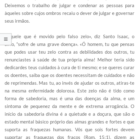
Deixemos o trabalho de julgar e condenar as pessoas para
àqueles sobre cujos ombros recaiu o dever de julgar e governar
seus irmãos.
«Aquele que é movido pelo falso zelo», diz Santo Isaac, o
Sírio, “sofre de uma grave doença». «Ó homem, tu que pensas
que podes usar teu zelo contra as debilidades dos outros, tu
renunciastes à saúde de tua própria alma! Melhor teria sido
dedicardes teus cuidados à cura de ti mesmo; e se queres curar
os doentes, saiba que os doentes necessitam de cuidados e não
de reprimendas. Mas tu, ao invés de ajudar os outros, atiras-te
na mesma enfermidade dolorosa. Este zelo não é tido como
forma de sabedoria, mas é uma das doenças da alma, e um
sintoma de pequenez da mente e de extrema arrogância. O
início da sabedoria divina é a quietude e a doçura, que são o
estado mental básico próprio das almas grandes e fortes e que
suporta as fraquezas humanas. Vós que sois fortes devem
suportar as fraquezas dos fracos (Rom. 15:1), dizem as