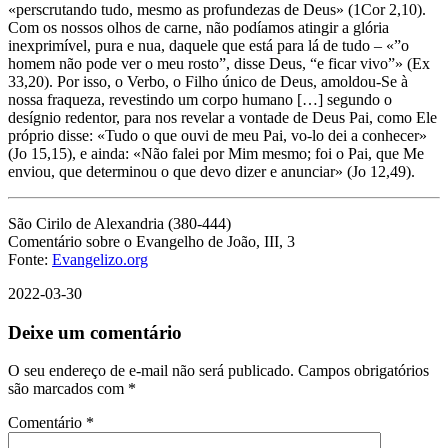
«perscrutando tudo, mesmo as profundezas de Deus» (1Cor 2,10).
Com os nossos olhos de carne, não podíamos atingir a glória
inexprimível, pura e nua, daquele que está para lá de tudo – «”o
homem não pode ver o meu rosto”, disse Deus, “e ficar vivo”» (Ex
33,20). Por isso, o Verbo, o Filho único de Deus, amoldou-Se à
nossa fraqueza, revestindo um corpo humano […] segundo o
desígnio redentor, para nos revelar a vontade de Deus Pai, como Ele
próprio disse: «Tudo o que ouvi de meu Pai, vo-lo dei a conhecer»
(Jo 15,15), e ainda: «Não falei por Mim mesmo; foi o Pai, que Me
enviou, que determinou o que devo dizer e anunciar» (Jo 12,49).
São Cirilo de Alexandria (380-444)
Comentário sobre o Evangelho de João, III, 3
Fonte:
Evangelizo.org
2022-03-30
Deixe um comentário
O seu endereço de e-mail não será publicado.
Campos obrigatórios
são marcados com
*
Comentário
*