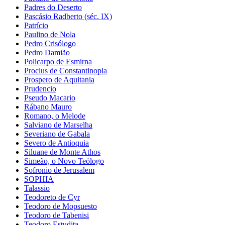
Padres do Deserto
Pascásio Radberto (séc. IX)
Patrício
Paulino de Nola
Pedro Crisólogo
Pedro Damião
Policarpo de Esmirna
Proclus de Constantinopla
Prospero de Aquitania
Prudencio
Pseudo Macario
Rábano Mauro
Romano, o Melode
Salviano de Marselha
Severiano de Gabala
Severo de Antioquia
Siluane de Monte Athos
Simeão, o Novo Teólogo
Sofronio de Jerusalem
SOPHIA
Talassio
Teodoreto de Cyr
Teodoro de Mopsuesto
Teodoro de Tabenisi
Teodoro Estudita