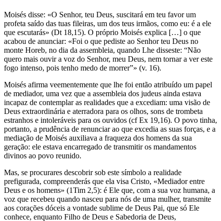
Moisés disse: «O Senhor, teu Deus, suscitará em teu favor um
profeta saído das tuas fileiras, um dos teus irmãos, como eu: é a ele
que escutarás» (Dt 18,15). O próprio Moisés explica […] o que
acabou de anunciar: «Foi o que pediste ao Senhor teu Deus no
monte Horeb, no dia da assembleia, quando Lhe disseste: “Não
quero mais ouvir a voz do Senhor, meu Deus, nem tornar a ver este
fogo intenso, pois tenho medo de morrer”» (v. 16).
Moisés afirma veementemente que lhe foi então atribuído um papel
de mediador, uma vez que a assembleia dos judeus ainda estava
incapaz de contemplar as realidades que a excediam: uma visão de
Deus extraordinária e aterradora para os olhos, sons de trombeta
estranhos e intoleráveis para os ouvidos (cf Ex 19,16). O povo tinha,
portanto, a prudência de renunciar ao que excedia as suas forças, e a
mediação de Moisés auxiliava a fraqueza dos homens da sua
geração: ele estava encarregado de transmitir os mandamentos
divinos ao povo reunido.
Mas, se procurares descobrir sob este símbolo a realidade
prefigurada, compreenderás que ela visa Cristo, «Mediador entre
Deus e os homens» (1Tim 2,5): é Ele que, com a sua voz humana, a
voz que recebeu quando nasceu para nós de uma mulher, transmite
aos corações dóceis a vontade sublime de Deus Pai, que só Ele
conhece, enquanto Filho de Deus e Sabedoria de Deus,