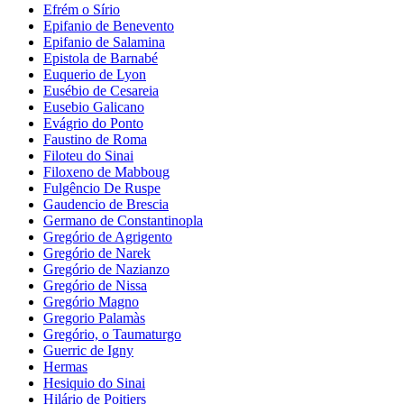
Efrém o Sírio
Epifanio de Benevento
Epifanio de Salamina
Epistola de Barnabé
Euquerio de Lyon
Eusébio de Cesareia
Eusebio Galicano
Evágrio do Ponto
Faustino de Roma
Filoteu do Sinai
Filoxeno de Mabboug
Fulgêncio De Ruspe
Gaudencio de Brescia
Germano de Constantinopla
Gregório de Agrigento
Gregório de Narek
Gregório de Nazianzo
Gregório de Nissa
Gregório Magno
Gregorio Palamàs
Gregório, o Taumaturgo
Guerric de Igny
Hermas
Hesiquio do Sinai
Hilário de Poitiers