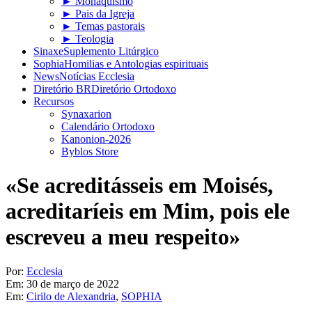
► Monaquismo
► Pais da Igreja
► Temas pastorais
► Teologia
Sinaxe
Suplemento Litúrgico
Sophia
Homilias e Antologias espirituais
News
Notícias Ecclesia
Diretório BR
Diretório Ortodoxo
Recursos
Synaxarion
Calendário Ortodoxo
Kanonion-2026
Byblos Store
«Se acreditásseis em Moisés,
acreditaríeis em Mim, pois ele
escreveu a meu respeito»
Por:
Ecclesia
Em:
30 de março de 2022
Em:
Cirilo de Alexandria
,
SOPHIA