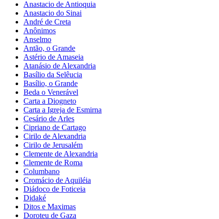
Anastacio de Antioquia
Anastacio do Sinai
André de Creta
Anônimos
Anselmo
Antão, o Grande
Astério de Amaseia
Atanásio de Alexandria
Basílio da Selêucia
Basílio, o Grande
Beda o Venerável
Carta a Diogneto
Carta a Igreja de Esmirna
Cesário de Arles
Cipriano de Cartago
Cirilo de Alexandria
Cirilo de Jerusalém
Clemente de Alexandria
Clemente de Roma
Columbano
Cromácio de Aquiléia
Diádoco de Foticeia
Didaké
Ditos e Maximas
Doroteu de Gaza