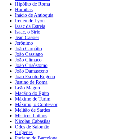
Hipólito de Roma
Homilias
Inácio de Antioquia
Ireneu de Lyon
Isaac da Estrela
Isaac, o Sírio
Jean Cassier
Jerônimo
João Carpátio
João Cassiano
João Clímaco
João Crisóstomo
João Damasceno
Joao Escoto Erigena
Justino de Roma
Leão Magno
Macário do Egito
Máximo de Turim
Máximo, o Confessor
Melitão de Sardes
Misticos Latinos
Nicolau Cabasilas
Odes de Salomão
Orígenes
Paciano de Barcelona