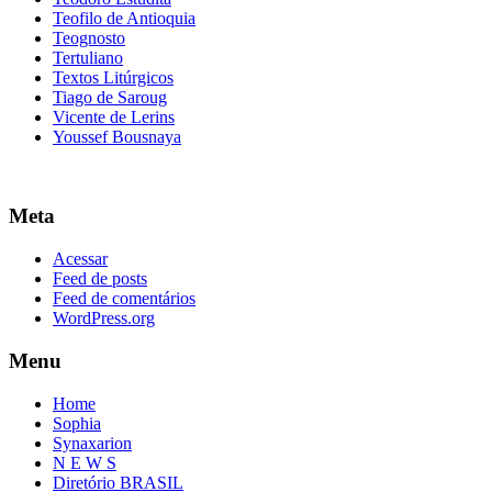
Teofilo de Antioquia
Teognosto
Tertuliano
Textos Litúrgicos
Tiago de Saroug
Vicente de Lerins
Youssef Bousnaya
Meta
Acessar
Feed de posts
Feed de comentários
WordPress.org
Menu
Home
Sophia
Synaxarion
N E W S
Diretório BRASIL