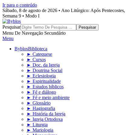
Ir para o conteúdo
Sábado, 8 de agosto de 2026 • Ano Litúrgico: Após Pentecostes,
Semana 9 • Modo I
Byblos
Pesquisar
Menu De Navegação Secundário
Menu
Byblos
Biblioteca
► Catequese
► Cursos
► Doc. da Igreja
► Doutrina Social
► Eclesiologia
► Espiritualidade
► Estudos bíblicos
► Fé e diálogo
► Fé e meio ambiente
► Glossário
► Hagiografia
► História da Igreja
► Igreja Ortodoxa
► Liturgia
► Mariologia