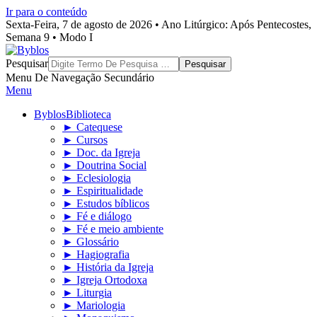
Ir para o conteúdo
Sexta-Feira, 7 de agosto de 2026 • Ano Litúrgico: Após Pentecostes,
Semana 9 • Modo I
Byblos
Pesquisar
Menu De Navegação Secundário
Menu
Byblos
Biblioteca
► Catequese
► Cursos
► Doc. da Igreja
► Doutrina Social
► Eclesiologia
► Espiritualidade
► Estudos bíblicos
► Fé e diálogo
► Fé e meio ambiente
► Glossário
► Hagiografia
► História da Igreja
► Igreja Ortodoxa
► Liturgia
► Mariologia