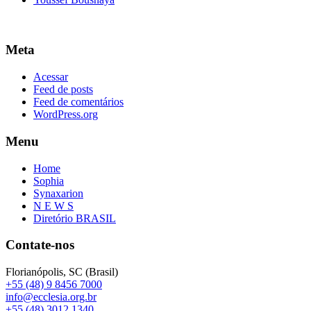
Meta
Acessar
Feed de posts
Feed de comentários
WordPress.org
Menu
Home
Sophia
Synaxarion
N E W S
Diretório BRASIL
Contate-nos
Florianópolis, SC (Brasil)
+55 (48) 9 8456 7000
info@ecclesia.org.br
+55 (48) 3012 1340