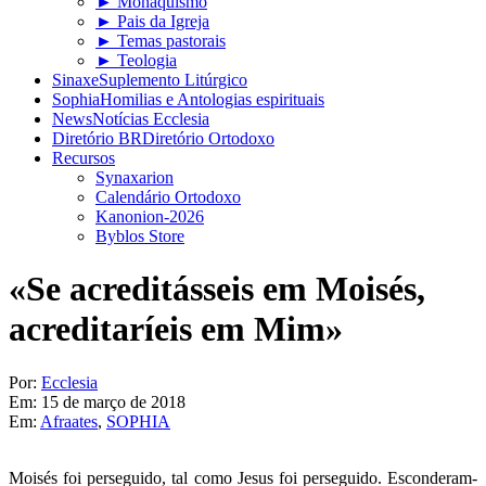
► Monaquismo
► Pais da Igreja
► Temas pastorais
► Teologia
Sinaxe
Suplemento Litúrgico
Sophia
Homilias e Antologias espirituais
News
Notícias Ecclesia
Diretório BR
Diretório Ortodoxo
Recursos
Synaxarion
Calendário Ortodoxo
Kanonion-2026
Byblos Store
«Se acreditásseis em Moisés,
acreditaríeis em Mim»
Por:
Ecclesia
Em:
15 de março de 2018
Em:
Afraates
,
SOPHIA
Moisés foi perseguido, tal como Jesus foi perseguido. Esconderam-