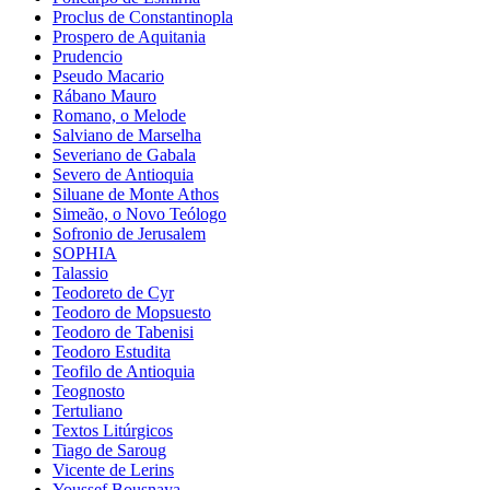
Proclus de Constantinopla
Prospero de Aquitania
Prudencio
Pseudo Macario
Rábano Mauro
Romano, o Melode
Salviano de Marselha
Severiano de Gabala
Severo de Antioquia
Siluane de Monte Athos
Simeão, o Novo Teólogo
Sofronio de Jerusalem
SOPHIA
Talassio
Teodoreto de Cyr
Teodoro de Mopsuesto
Teodoro de Tabenisi
Teodoro Estudita
Teofilo de Antioquia
Teognosto
Tertuliano
Textos Litúrgicos
Tiago de Saroug
Vicente de Lerins
Youssef Bousnaya