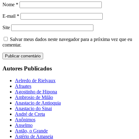
Nome
*
E-mail
*
Site
Salvar meus dados neste navegador para a próxima vez que eu
comentar.
Autores Publicados
Aelredo de Rielvaux
Afraates
Agostinho de Hipona
Ambrosio de Milão
Anastacio de Antioquia
Anastacio do Sinai
André de Creta
Anônimos
Anselmo
Antão, o Grande
Astério de Amaseia