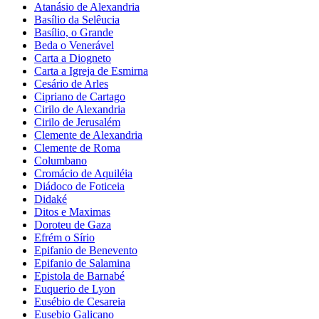
Atanásio de Alexandria
Basílio da Selêucia
Basílio, o Grande
Beda o Venerável
Carta a Diogneto
Carta a Igreja de Esmirna
Cesário de Arles
Cipriano de Cartago
Cirilo de Alexandria
Cirilo de Jerusalém
Clemente de Alexandria
Clemente de Roma
Columbano
Cromácio de Aquiléia
Diádoco de Foticeia
Didaké
Ditos e Maximas
Doroteu de Gaza
Efrém o Sírio
Epifanio de Benevento
Epifanio de Salamina
Epistola de Barnabé
Euquerio de Lyon
Eusébio de Cesareia
Eusebio Galicano