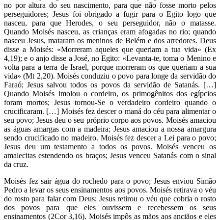
no por altura do seu nascimento, para que não fosse morto pelos
perseguidores; Jesus foi obrigado a fugir para o Egito logo que
nasceu, para que Herodes, o seu perseguidor, não o matasse.
Quando Moisés nasceu, as crianças eram afogadas no rio; quando
nasceu Jesus, mataram os meninos de Belém e dos arredores. Deus
disse a Moisés: «Morreram aqueles que queriam a tua vida» (Ex
4,19); e o anjo disse a José, no Egito: «Levanta-te, toma o Menino e
volta para a terra de Israel, porque morreram os que queriam a sua
vida» (Mt 2,20). Moisés conduziu o povo para longe da servidão do
Faraó; Jesus salvou todos os povos da servidão de Satanás. […]
Quando Moisés imolou o cordeiro, os primogênitos dos egípcios
foram mortos; Jesus tornou-Se o verdadeiro cordeiro quando o
crucificaram. […] Moisés fez descer o maná do céu para alimentar o
seu povo; Jesus deu o seu próprio corpo aos povos. Moisés amaciou
as águas amargas com a madeira; Jesus amaciou a nossa amargura
sendo crucificado no madeiro. Moisés fez descer a Lei para o povo;
Jesus deu um testamento a todos os povos. Moisés venceu os
amalecitas estendendo os braços; Jesus venceu Satanás com o sinal
da cruz.
Moisés fez sair água do rochedo para o povo; Jesus enviou Simão
Pedro a levar os seus ensinamentos aos povos. Moisés retirava o véu
do rosto para falar com Deus; Jesus retirou o véu que cobria o rosto
dos povos para que eles ouvissem e recebessem os seus
ensinamentos (2Cor 3,16). Moisés impôs as mãos aos anciãos e eles