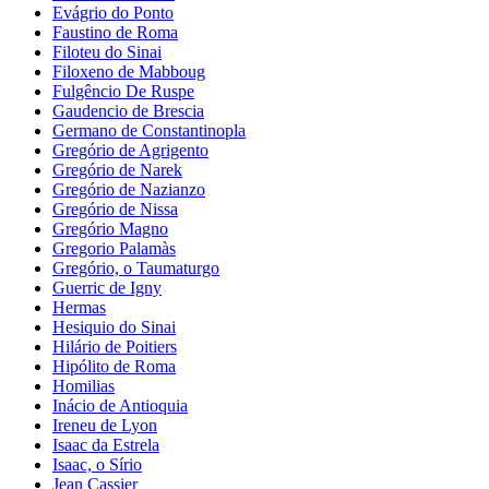
Evágrio do Ponto
Faustino de Roma
Filoteu do Sinai
Filoxeno de Mabboug
Fulgêncio De Ruspe
Gaudencio de Brescia
Germano de Constantinopla
Gregório de Agrigento
Gregório de Narek
Gregório de Nazianzo
Gregório de Nissa
Gregório Magno
Gregorio Palamàs
Gregório, o Taumaturgo
Guerric de Igny
Hermas
Hesiquio do Sinai
Hilário de Poitiers
Hipólito de Roma
Homilias
Inácio de Antioquia
Ireneu de Lyon
Isaac da Estrela
Isaac, o Sírio
Jean Cassier