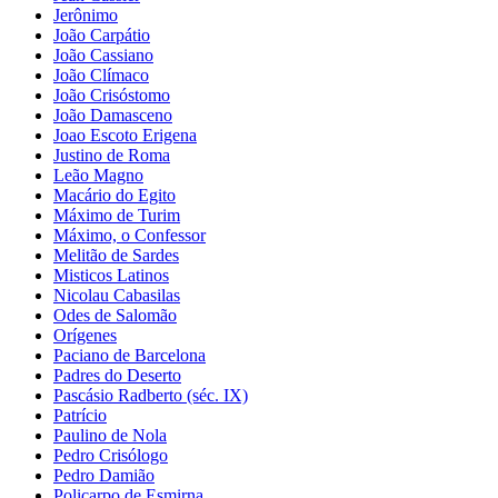
Jerônimo
João Carpátio
João Cassiano
João Clímaco
João Crisóstomo
João Damasceno
Joao Escoto Erigena
Justino de Roma
Leão Magno
Macário do Egito
Máximo de Turim
Máximo, o Confessor
Melitão de Sardes
Misticos Latinos
Nicolau Cabasilas
Odes de Salomão
Orígenes
Paciano de Barcelona
Padres do Deserto
Pascásio Radberto (séc. IX)
Patrício
Paulino de Nola
Pedro Crisólogo
Pedro Damião
Policarpo de Esmirna