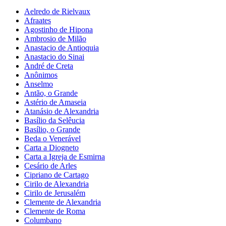
Aelredo de Rielvaux
Afraates
Agostinho de Hipona
Ambrosio de Milão
Anastacio de Antioquia
Anastacio do Sinai
André de Creta
Anônimos
Anselmo
Antão, o Grande
Astério de Amaseia
Atanásio de Alexandria
Basílio da Selêucia
Basílio, o Grande
Beda o Venerável
Carta a Diogneto
Carta a Igreja de Esmirna
Cesário de Arles
Cipriano de Cartago
Cirilo de Alexandria
Cirilo de Jerusalém
Clemente de Alexandria
Clemente de Roma
Columbano