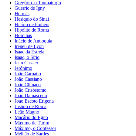
Gregório, o Taumaturgo
Guerric de Igny
Hermas
Hesiquio do Sinai
Hilário de Poitiers
Hipólito de Roma
Homilias
Inácio de Antioquia
Ireneu de Lyon
Isaac da Estrela
Isaac, o Sírio
Jean Cassier
Jerônimo
João Carpátio
João Cassiano
João Clímaco
João Crisóstomo
João Damasceno
Joao Escoto Erigena
Justino de Roma
Leão Magno
Macário do Egito
Máximo de Turim
Máximo, o Confessor
Melitão de Sardes