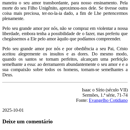
maneira o seu amor transbordante, para nosso ensinamento. Pela
morte do seu Filho Unigênito, aproximou-nos dele. Se tivesse outra
coisa mais preciosa, ter-no-la-ia dado, a fim de Lhe pertencermos
plenamente.
Pelo seu grande amor por nós, não se compraz em violentar a nossa
liberdade, embora tenha a possibilidade de o fazer, mas preferiu que
chegássemos a Ele pelo amor àquilo que podíamos compreender.
Pelo seu grande amor por nós e por obediência a seu Pai, Cristo
aceitou alegremente os insultos e as dores. Do mesmo modo,
quando os santos se tornam perfeitos, alcançam uma perfeição
semelhante a essa: ao derramarem abundantemente o seu amor e e a
sua compaixão sobre todos os homens, tornam-se semelhantes a
Deus.
Isaac o Sírio (século VII)
Sermões, 1.ª série, 71-74
Fonte:
Evangelho Cotidiano
2025-10-01
Deixe um comentário