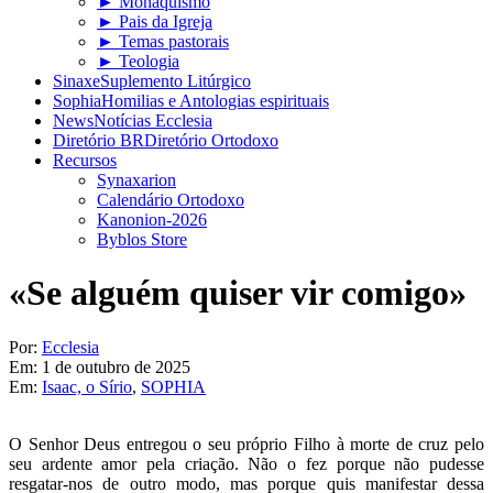
► Monaquismo
► Pais da Igreja
► Temas pastorais
► Teologia
Sinaxe
Suplemento Litúrgico
Sophia
Homilias e Antologias espirituais
News
Notícias Ecclesia
Diretório BR
Diretório Ortodoxo
Recursos
Synaxarion
Calendário Ortodoxo
Kanonion-2026
Byblos Store
«Se alguém quiser vir comigo»
Por:
Ecclesia
Em:
1 de outubro de 2025
Em:
Isaac, o Sírio
,
SOPHIA
O Senhor Deus entregou o seu próprio Filho à morte de cruz pelo
seu ardente amor pela criação. Não o fez porque não pudesse
resgatar-nos de outro modo, mas porque quis manifestar dessa