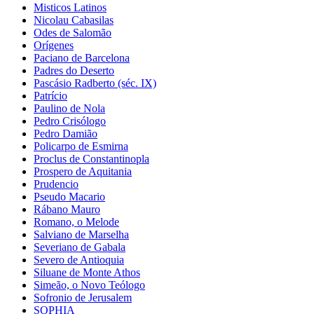
Misticos Latinos
Nicolau Cabasilas
Odes de Salomão
Orígenes
Paciano de Barcelona
Padres do Deserto
Pascásio Radberto (séc. IX)
Patrício
Paulino de Nola
Pedro Crisólogo
Pedro Damião
Policarpo de Esmirna
Proclus de Constantinopla
Prospero de Aquitania
Prudencio
Pseudo Macario
Rábano Mauro
Romano, o Melode
Salviano de Marselha
Severiano de Gabala
Severo de Antioquia
Siluane de Monte Athos
Simeão, o Novo Teólogo
Sofronio de Jerusalem
SOPHIA