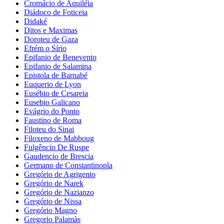
Cromácio de Aquiléia
Diádoco de Foticeia
Didaké
Ditos e Maximas
Doroteu de Gaza
Efrém o Sírio
Epifanio de Benevento
Epifanio de Salamina
Epistola de Barnabé
Euquerio de Lyon
Eusébio de Cesareia
Eusebio Galicano
Evágrio do Ponto
Faustino de Roma
Filoteu do Sinai
Filoxeno de Mabboug
Fulgêncio De Ruspe
Gaudencio de Brescia
Germano de Constantinopla
Gregório de Agrigento
Gregório de Narek
Gregório de Nazianzo
Gregório de Nissa
Gregório Magno
Gregorio Palamàs