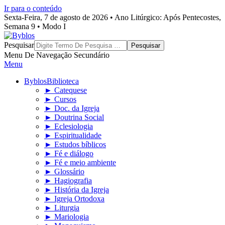
Ir para o conteúdo
Sexta-Feira, 7 de agosto de 2026 • Ano Litúrgico: Após Pentecostes,
Semana 9 • Modo I
Byblos
Pesquisar
Menu De Navegação Secundário
Menu
Byblos
Biblioteca
► Catequese
► Cursos
► Doc. da Igreja
► Doutrina Social
► Eclesiologia
► Espiritualidade
► Estudos bíblicos
► Fé e diálogo
► Fé e meio ambiente
► Glossário
► Hagiografia
► História da Igreja
► Igreja Ortodoxa
► Liturgia
► Mariologia