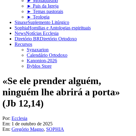
► Monaquismo
► Pais da Igreja
► Temas pastorais
► Teologia
Sinaxe
Suplemento Litúrgico
Sophia
Homilias e Antologias espirituais
News
Notícias Ecclesia
Diretório BR
Diretório Ortodoxo
Recursos
Synaxarion
Calendário Ortodoxo
Kanonion-2026
Byblos Store
«Se ele prender alguém,
ninguém lhe abrirá a porta»
(Jb 12,14)
Por:
Ecclesia
Em:
1 de outubro de 2025
Em:
Gregório Magno
,
SOPHIA