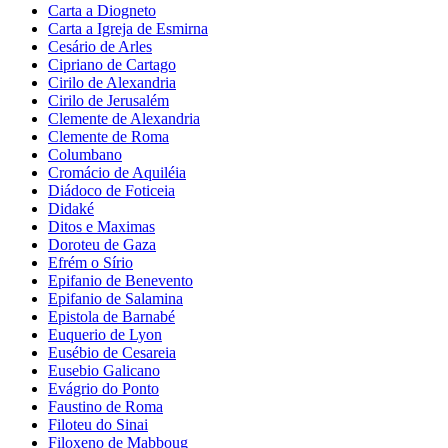
Carta a Diogneto
Carta a Igreja de Esmirna
Cesário de Arles
Cipriano de Cartago
Cirilo de Alexandria
Cirilo de Jerusalém
Clemente de Alexandria
Clemente de Roma
Columbano
Cromácio de Aquiléia
Diádoco de Foticeia
Didaké
Ditos e Maximas
Doroteu de Gaza
Efrém o Sírio
Epifanio de Benevento
Epifanio de Salamina
Epistola de Barnabé
Euquerio de Lyon
Eusébio de Cesareia
Eusebio Galicano
Evágrio do Ponto
Faustino de Roma
Filoteu do Sinai
Filoxeno de Mabboug