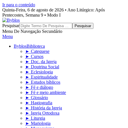
Ir para o conteúdo
Quinta-Feira, 6 de agosto de 2026 • Ano Litúrgico: Após
Pentecostes, Semana 9 • Modo I
Byblos
Pesquisar
Menu De Navegação Secundário
Menu
Byblos
Biblioteca
► Catequese
► Cursos
► Doc. da Igreja
► Doutrina Social
► Eclesiologia
► Espiritualidade
► Estudos bíblicos
► Fé e diálogo
► Fé e meio ambiente
► Glossário
► Hagiografia
► História da Igreja
► Igreja Ortodoxa
► Liturgia
► Mariologia