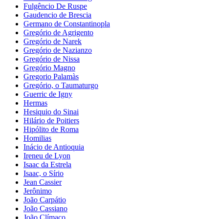
Fulgêncio De Ruspe
Gaudencio de Brescia
Germano de Constantinopla
Gregório de Agrigento
Gregório de Narek
Gregório de Nazianzo
Gregório de Nissa
Gregório Magno
Gregorio Palamàs
Gregório, o Taumaturgo
Guerric de Igny
Hermas
Hesiquio do Sinai
Hilário de Poitiers
Hipólito de Roma
Homilias
Inácio de Antioquia
Ireneu de Lyon
Isaac da Estrela
Isaac, o Sírio
Jean Cassier
Jerônimo
João Carpátio
João Cassiano
João Clímaco