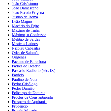
João Crisóstomo
João Damasceno
Joao Escoto Erigena
Justino de Roma
Leão Magno
Macário do Egito
Máximo de Turim
Máximo, o Confessor
Melitão de Sardes
Misticos Latinos
Nicolau Cabasilas
Odes de Salomão
Orígenes
Paciano de Barcelona
Padres do Deserto
Pascásio Radberto (séc. IX)
Patrício
Paulino de Nola
Pedro Crisólogo
Pedro Damião
Policarpo de Esmirna
Proclus de Constantinopla
Prospero de Aquitania
Prudencio
Pseudo Macario