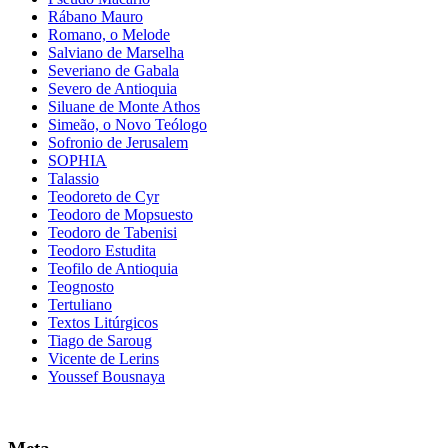
Rábano Mauro
Romano, o Melode
Salviano de Marselha
Severiano de Gabala
Severo de Antioquia
Siluane de Monte Athos
Simeão, o Novo Teólogo
Sofronio de Jerusalem
SOPHIA
Talassio
Teodoreto de Cyr
Teodoro de Mopsuesto
Teodoro de Tabenisi
Teodoro Estudita
Teofilo de Antioquia
Teognosto
Tertuliano
Textos Litúrgicos
Tiago de Saroug
Vicente de Lerins
Youssef Bousnaya