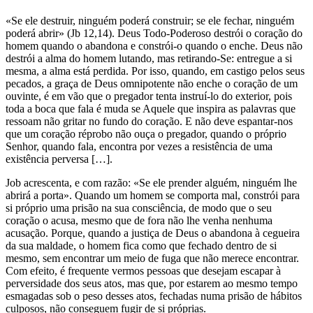
«Se ele destruir, ninguém poderá construir; se ele fechar, ninguém
poderá abrir» (Jb 12,14). Deus Todo-Poderoso destrói o coração do
homem quando o abandona e constrói-o quando o enche. Deus não
destrói a alma do homem lutando, mas retirando-Se: entregue a si
mesma, a alma está perdida. Por isso, quando, em castigo pelos seus
pecados, a graça de Deus omnipotente não enche o coração de um
ouvinte, é em vão que o pregador tenta instruí-lo do exterior, pois
toda a boca que fala é muda se Aquele que inspira as palavras que
ressoam não gritar no fundo do coração. E não deve espantar-nos
que um coração réprobo não ouça o pregador, quando o próprio
Senhor, quando fala, encontra por vezes a resistência de uma
existência perversa […].
Job acrescenta, e com razão: «Se ele prender alguém, ninguém lhe
abrirá a porta». Quando um homem se comporta mal, constrói para
si próprio uma prisão na sua consciência, de modo que o seu
coração o acusa, mesmo que de fora não lhe venha nenhuma
acusação. Porque, quando a justiça de Deus o abandona à cegueira
da sua maldade, o homem fica como que fechado dentro de si
mesmo, sem encontrar um meio de fuga que não merece encontrar.
Com efeito, é frequente vermos pessoas que desejam escapar à
perversidade dos seus atos, mas que, por estarem ao mesmo tempo
esmagadas sob o peso desses atos, fechadas numa prisão de hábitos
culposos, não conseguem fugir de si próprias.