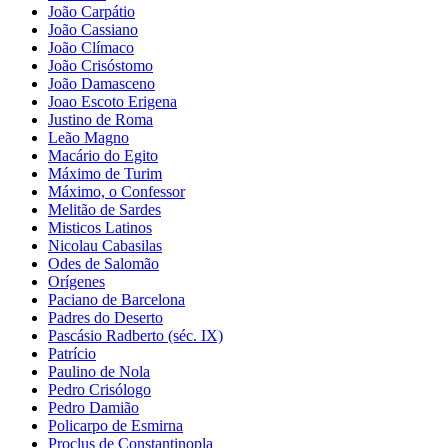
João Carpátio
João Cassiano
João Clímaco
João Crisóstomo
João Damasceno
Joao Escoto Erigena
Justino de Roma
Leão Magno
Macário do Egito
Máximo de Turim
Máximo, o Confessor
Melitão de Sardes
Misticos Latinos
Nicolau Cabasilas
Odes de Salomão
Orígenes
Paciano de Barcelona
Padres do Deserto
Pascásio Radberto (séc. IX)
Patrício
Paulino de Nola
Pedro Crisólogo
Pedro Damião
Policarpo de Esmirna
Proclus de Constantinopla