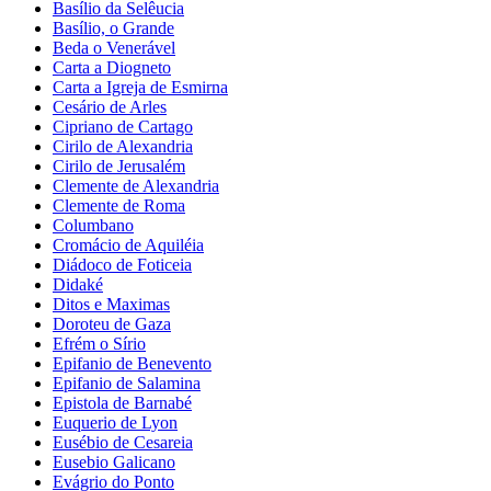
Basílio da Selêucia
Basílio, o Grande
Beda o Venerável
Carta a Diogneto
Carta a Igreja de Esmirna
Cesário de Arles
Cipriano de Cartago
Cirilo de Alexandria
Cirilo de Jerusalém
Clemente de Alexandria
Clemente de Roma
Columbano
Cromácio de Aquiléia
Diádoco de Foticeia
Didaké
Ditos e Maximas
Doroteu de Gaza
Efrém o Sírio
Epifanio de Benevento
Epifanio de Salamina
Epistola de Barnabé
Euquerio de Lyon
Eusébio de Cesareia
Eusebio Galicano
Evágrio do Ponto