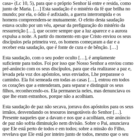
casa» (Lc 10, 5), para que o próprio Senhor lá entre e resida, como
junto de Maria. […] Esta saudação é o mistério da fé que brilha no
mundo; por ela, o ódio é asfixiado, a guerra interrompida e os
homens compreendem-se mutuamente. O efeito desta saudação
estava oculto por um véu, apesar da prefiguração do mistério da
ressurreição […], que ocorre sempre que a luz aparece e a aurora
expulsa a noite. A partir do momento em que Cristo enviou os seus
discípulos pela primeira vez, os homens começaram a dar e a
receber esta saudação, que é fonte de cura e de bênção. […]
Esta saudação, com o seu poder oculto […], é amplamente
suficiente para todos. Foi por isso que Nosso Senhor a enviou como
pré-anúncio com os seus discípulos, para que ela realizasse a paz e,
levada pela voz dos apóstolos, seus enviados, Lhe preparasse o
caminho. Ela foi semeada em todas as casas […], entrou em todos
os corações que a entenderam, para separar e distinguir os seus
filhos, reconhecendo-os. Ela permanecia neles, mas denunciava os
que lhe eram estranhos, porque não a acolhiam.
Esta saudação de paz não secava, jorrava dos apóstolos para os seus
irmãos, desvendando os tesouros inesgotáveis do Senhor […].
Presente naqueles que a davam e nos que a acolhiam, este anúncio
de paz não sofria diminuição nem divisão. Sobre o Pai, anunciava
que Ele está perto de todos e em todos; sobre a missão do Filho,
revelava que Ele está por inteiro junto de todos, mesmo que o seu