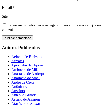
E-mail
*
Site
Salvar meus dados neste navegador para a próxima vez que eu
comentar.
Autores Publicados
Aelredo de Rielvaux
Afraates
Agostinho de Hipona
Ambrosio de Milão
Anastacio de Antioquia
Anastacio do Sinai
André de Creta
Anônimos
Anselmo
Antão, o Grande
Astério de Amaseia
Atanásio de Alexandria