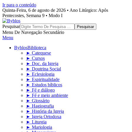
Ir para o conteúdo
Quinta-Feira, 6 de agosto de 2026 • Ano Litúrgico: Após
Pentecostes, Semana 9 • Modo I
Byblos
Pesquisar
Menu De Navegação Secundário
Menu
Byblos
Biblioteca
► Catequese
► Cursos
► Doc. da Igreja
► Doutrina Social
► Eclesiologia
► Espiritualidade
► Estudos bíblicos
► Fé e diálogo
► Fé e meio ambiente
► Glossário
► Hagiografia
► História da Igreja
► Igreja Ortodoxa
► Liturgia
► Mariologia