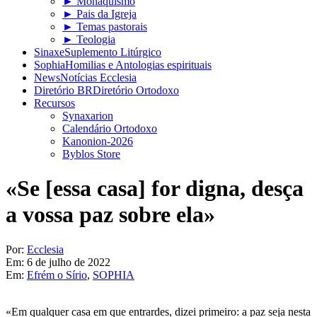
► Monaquismo
► Pais da Igreja
► Temas pastorais
► Teologia
Sinaxe
Suplemento Litúrgico
Sophia
Homilias e Antologias espirituais
News
Notícias Ecclesia
Diretório BR
Diretório Ortodoxo
Recursos
Synaxarion
Calendário Ortodoxo
Kanonion-2026
Byblos Store
«Se [essa casa] for digna, desça
a vossa paz sobre ela»
Por:
Ecclesia
Em:
6 de julho de 2022
Em:
Efrém o Sírio
,
SOPHIA
«Em qualquer casa em que entrardes, dizei primeiro: a paz seja nesta