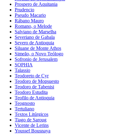
Prospero de Aquitania
Prudencio
Pseudo Macario
Rábano Mauro
Romano, o Melode
Salviano de Marselha
Severiano de Gabala
Severo de Antioquia
Siluane de Monte Athos
Simeão, o Novo Teólogo
Sofronio de Jerusalem
SOPHIA
Talassio
Teodoreto de Cyr
Teodoro de Mopsuesto
Teodoro de Tabenisi
Teodoro Estudita
Teofilo de Antioquia
Teognosto
Tertuliano
Textos Litúrgicos
Tiago de Saroug
Vicente de Lerins
Youssef Bousnaya