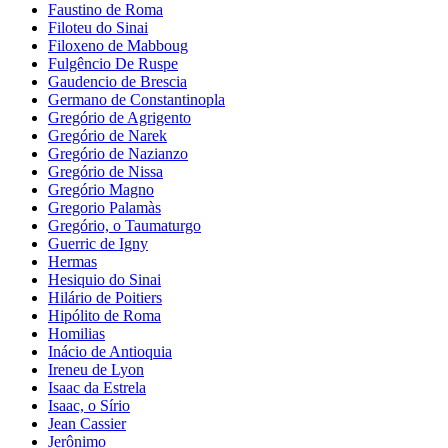
Faustino de Roma
Filoteu do Sinai
Filoxeno de Mabboug
Fulgêncio De Ruspe
Gaudencio de Brescia
Germano de Constantinopla
Gregório de Agrigento
Gregório de Narek
Gregório de Nazianzo
Gregório de Nissa
Gregório Magno
Gregorio Palamàs
Gregório, o Taumaturgo
Guerric de Igny
Hermas
Hesiquio do Sinai
Hilário de Poitiers
Hipólito de Roma
Homilias
Inácio de Antioquia
Ireneu de Lyon
Isaac da Estrela
Isaac, o Sírio
Jean Cassier
Jerônimo