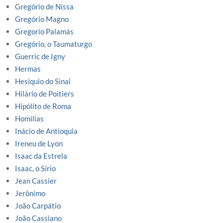
Gregório de Nissa
Gregório Magno
Gregorio Palamàs
Gregório, o Taumaturgo
Guerric de Igny
Hermas
Hesiquio do Sinai
Hilário de Poitiers
Hipólito de Roma
Homilias
Inácio de Antioquia
Ireneu de Lyon
Isaac da Estrela
Isaac, o Sírio
Jean Cassier
Jerônimo
João Carpátio
João Cassiano