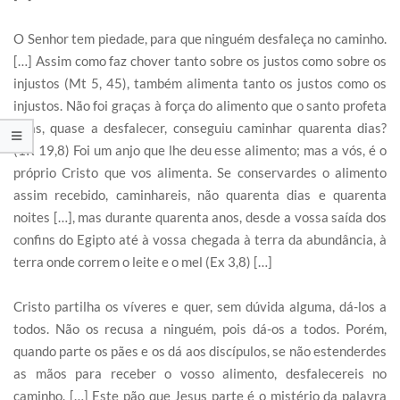
O Senhor tem piedade, para que ninguém desfaleça no caminho.
[…] Assim como faz chover tanto sobre os justos como sobre os
injustos (Mt 5, 45), também alimenta tanto os justos como os
injustos. Não foi graças à força do alimento que o santo profeta
Elias, quase a desfalecer, conseguiu caminhar quarenta dias?
(1R 19,8) Foi um anjo que lhe deu esse alimento; mas a vós, é o
próprio Cristo que vos alimenta. Se conservardes o alimento
assim recebido, caminhareis, não quarenta dias e quarenta
noites […], mas durante quarenta anos, desde a vossa saída dos
confins do Egipto até à vossa chegada à terra da abundância, à
terra onde correm o leite e o mel (Ex 3,8) […]
Cristo partilha os víveres e quer, sem dúvida alguma, dá-los a
todos. Não os recusa a ninguém, pois dá-os a todos. Porém,
quando parte os pães e os dá aos discípulos, se não estenderdes
as mãos para receber o vosso alimento, desfalecereis no
caminho. […] Este pão que Jesus parte é o mistério da palavra