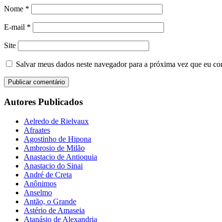
Nome
*
E-mail
*
Site
Salvar meus dados neste navegador para a próxima vez que eu co
Autores Publicados
Aelredo de Rielvaux
Afraates
Agostinho de Hipona
Ambrosio de Milão
Anastacio de Antioquia
Anastacio do Sinai
André de Creta
Anônimos
Anselmo
Antão, o Grande
Astério de Amaseia
Atanásio de Alexandria