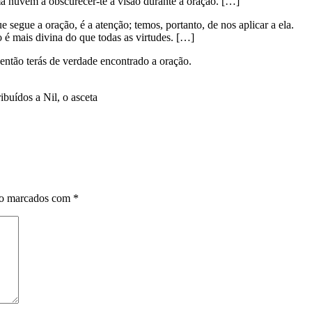
ma nuvem a obscurecer-te a visão durante a oração. […]
 segue a oração, é a atenção; temos, portanto, de nos aplicar a ela.
 é mais divina do que todas as virtudes. […]
 então terás de verdade encontrado a oração.
ibuídos a Nil, o asceta
ão marcados com
*