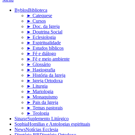
Byblos
Biblioteca
► Catequese
► Cursos
► Doc. da Igreja
► Doutrina Social
► Eclesiologia
► Espiritualidade
► Estudos bíblicos
► Fé e diálogo
► Fé e meio ambiente
► Glossário
► Hagiografia
► História da Igreja
► Igreja Ortodoxa
► Liturgia
► Mariologia
► Monaquismo
► Pais da Igreja
► Temas pastorais
► Teologia
Sinaxe
Suplemento Litúrgico
Sophia
Homilias e Antologias espirituais
News
Notícias Ecclesia
Diretório BR
Diretório Ortodoxo