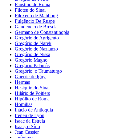
Faustino de Roma
Filoteu do Sinai
Filoxeno de Mabboug
Fulgêncio De Ruspe
Gaudencio de Brescia
Germano de Constantinopla
Gregório de Agrigento
Gregório de Narek
Gregório de Nazianzo
Gregório de Nissa
Gregório Magno
Gregorio Palamàs
Gregório, o Taumaturgo
Guerric de Igny
Hermas
Hesiquio do Sinai
Hilário de Poitiers
Hipólito de Roma
Homilias
Inácio de Antioquia
Ireneu de Lyon
Isaac da Estrela
Isaac, o Sírio
Jean Cassier
Jerônimo