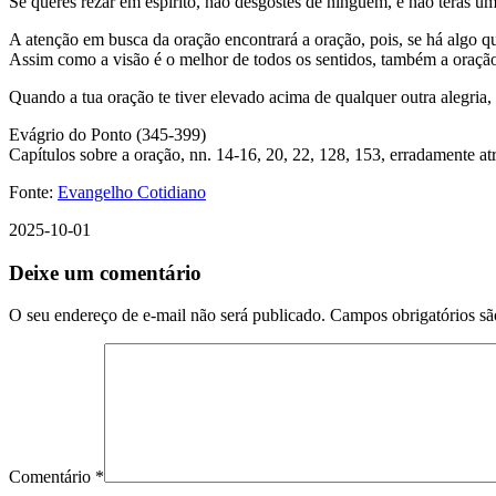
Se queres rezar em espírito, não desgostes de ninguém, e não terás u
A atenção em busca da oração encontrará a oração, pois, se há algo que
Assim como a visão é o melhor de todos os sentidos, também a oração
Quando a tua oração te tiver elevado acima de qualquer outra alegria,
Evágrio do Ponto (345-399)
Capítulos sobre a oração, nn. 14-16, 20, 22, 128, 153, erradamente atr
Fonte:
Evangelho Cotidiano
2025-10-01
Deixe um comentário
O seu endereço de e-mail não será publicado.
Campos obrigatórios s
Comentário
*