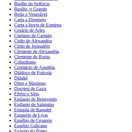
Basílio da Selêucia
Basílio, o Grande
Beda o Venerável
Carta a Diogneto
Carta a Igreja de Esmirna
Cesário de Arles
Cipriano de Cartago
Cirilo de Alexandria
Cirilo de Jerusalém
Clemente de Alexandria
Clemente de Roma
Columbano
Cromácio de Aquiléia
Diádoco de Foticeia
Didaké
Ditos e Maximas
Doroteu de Gaza
Efrém o Sírio
Epifanio de Benevento
Epifanio de Salamina
Epistola de Barnabé
Euquerio de Lyon
Eusébio de Cesareia
Eusebio Galicano
Evágrio do Ponto