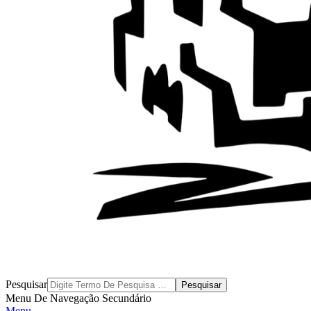
Byblos
Pesquisar
Menu De Navegação Secundário
Menu