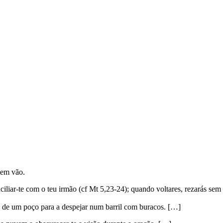
 em vão.
onciliar-te com o teu irmão (cf Mt 5,23-24); quando voltares, rezarás se
 de um poço para a despejar num barril com buracos. […]