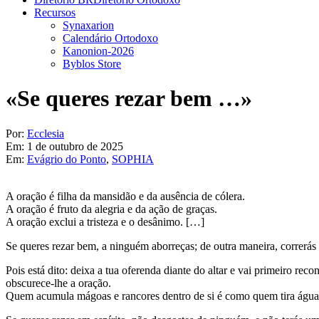
Recursos
Synaxarion
Calendário Ortodoxo
Kanonion-2026
Byblos Store
«Se queres rezar bem …»
Por:
Ecclesia
Em:
1 de outubro de 2025
Em:
Evágrio do Ponto
,
SOPHIA
A oração é filha da mansidão e da ausência de cólera.
A oração é fruto da alegria e da ação de graças.
A oração exclui a tristeza e o desânimo. […]
Se queres rezar bem, a ninguém aborreças; de outra maneira, correrás
Pois está dito: deixa a tua oferenda diante do altar e vai primeiro rec
obscurece-lhe a oração.
Quem acumula mágoas e rancores dentro de si é como quem tira água