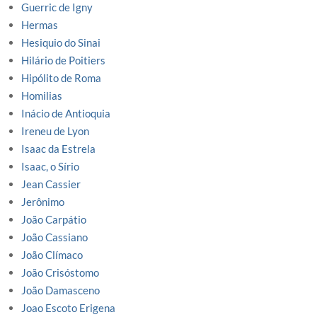
Guerric de Igny
Hermas
Hesiquio do Sinai
Hilário de Poitiers
Hipólito de Roma
Homilias
Inácio de Antioquia
Ireneu de Lyon
Isaac da Estrela
Isaac, o Sírio
Jean Cassier
Jerônimo
João Carpátio
João Cassiano
João Clímaco
João Crisóstomo
João Damasceno
Joao Escoto Erigena