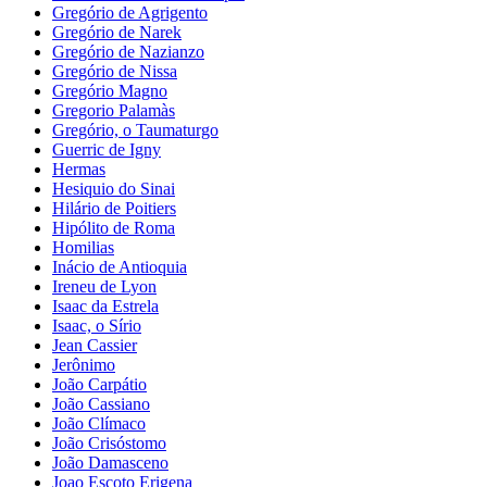
Gregório de Agrigento
Gregório de Narek
Gregório de Nazianzo
Gregório de Nissa
Gregório Magno
Gregorio Palamàs
Gregório, o Taumaturgo
Guerric de Igny
Hermas
Hesiquio do Sinai
Hilário de Poitiers
Hipólito de Roma
Homilias
Inácio de Antioquia
Ireneu de Lyon
Isaac da Estrela
Isaac, o Sírio
Jean Cassier
Jerônimo
João Carpátio
João Cassiano
João Clímaco
João Crisóstomo
João Damasceno
Joao Escoto Erigena