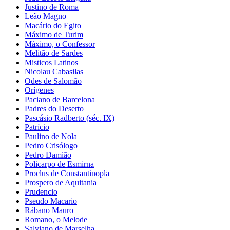
Justino de Roma
Leão Magno
Macário do Egito
Máximo de Turim
Máximo, o Confessor
Melitão de Sardes
Misticos Latinos
Nicolau Cabasilas
Odes de Salomão
Orígenes
Paciano de Barcelona
Padres do Deserto
Pascásio Radberto (séc. IX)
Patrício
Paulino de Nola
Pedro Crisólogo
Pedro Damião
Policarpo de Esmirna
Proclus de Constantinopla
Prospero de Aquitania
Prudencio
Pseudo Macario
Rábano Mauro
Romano, o Melode
Salviano de Marselha