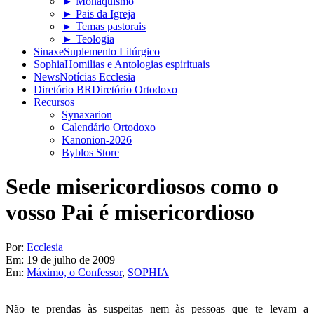
► Monaquismo
► Pais da Igreja
► Temas pastorais
► Teologia
Sinaxe
Suplemento Litúrgico
Sophia
Homilias e Antologias espirituais
News
Notícias Ecclesia
Diretório BR
Diretório Ortodoxo
Recursos
Synaxarion
Calendário Ortodoxo
Kanonion-2026
Byblos Store
Sede misericordiosos como o
vosso Pai é misericordioso
Por:
Ecclesia
Em:
19 de julho de 2009
Em:
Máximo, o Confessor
,
SOPHIA
Não te prendas às suspeitas nem às pessoas que te levam a