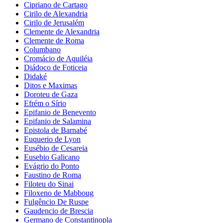
Cipriano de Cartago
Cirilo de Alexandria
Cirilo de Jerusalém
Clemente de Alexandria
Clemente de Roma
Columbano
Cromácio de Aquiléia
Diádoco de Foticeia
Didaké
Ditos e Maximas
Doroteu de Gaza
Efrém o Sírio
Epifanio de Benevento
Epifanio de Salamina
Epistola de Barnabé
Euquerio de Lyon
Eusébio de Cesareia
Eusebio Galicano
Evágrio do Ponto
Faustino de Roma
Filoteu do Sinai
Filoxeno de Mabboug
Fulgêncio De Ruspe
Gaudencio de Brescia
Germano de Constantinopla