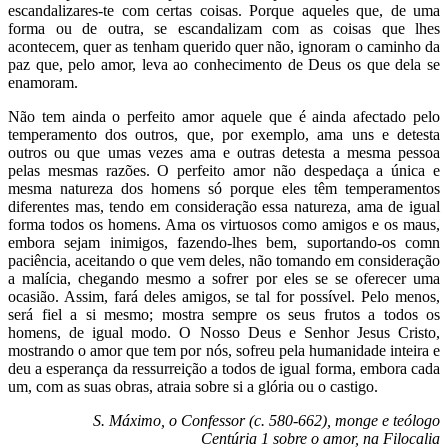
escandalizares-te com certas coisas. Porque aqueles que, de uma
forma ou de outra, se escandalizam com as coisas que lhes
acontecem, quer as tenham querido quer não, ignoram o caminho da
paz que, pelo amor, leva ao conhecimento de Deus os que dela se
enamoram.
Não tem ainda o perfeito amor aquele que é ainda afectado pelo
temperamento dos outros, que, por exemplo, ama uns e detesta
outros ou que umas vezes ama e outras detesta a mesma pessoa
pelas mesmas razões. O perfeito amor não despedaça a única e
mesma natureza dos homens só porque eles têm temperamentos
diferentes mas, tendo em consideração essa natureza, ama de igual
forma todos os homens. Ama os virtuosos como amigos e os maus,
embora sejam inimigos, fazendo-lhes bem, suportando-os comn
paciência, aceitando o que vem deles, não tomando em consideração
a malícia, chegando mesmo a sofrer por eles se se oferecer uma
ocasião. Assim, fará deles amigos, se tal for possível. Pelo menos,
será fiel a si mesmo; mostra sempre os seus frutos a todos os
homens, de igual modo. O Nosso Deus e Senhor Jesus Cristo,
mostrando o amor que tem por nós, sofreu pela humanidade inteira e
deu a esperança da ressurreição a todos de igual forma, embora cada
um, com as suas obras, atraia sobre si a glória ou o castigo.
S. Máximo, o Confessor (c. 580-662), monge e teólogo
Centúria 1 sobre o amor, na Filocalia