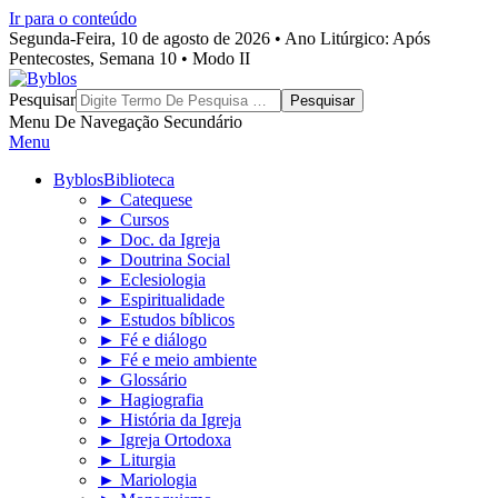
Ir para o conteúdo
Segunda-Feira, 10 de agosto de 2026 • Ano Litúrgico: Após
Pentecostes, Semana 10 • Modo II
Byblos
Pesquisar
Menu De Navegação Secundário
Menu
Byblos
Biblioteca
► Catequese
► Cursos
► Doc. da Igreja
► Doutrina Social
► Eclesiologia
► Espiritualidade
► Estudos bíblicos
► Fé e diálogo
► Fé e meio ambiente
► Glossário
► Hagiografia
► História da Igreja
► Igreja Ortodoxa
► Liturgia
► Mariologia