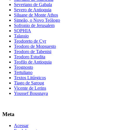
Severiano de Gabala
Severo de Antioquia
Siluane de Monte Athos
Simeão, o Novo Teólogo
Sofronio de Jerusalem
SOPHIA
Talassio
Teodoreto de Cyr
Teodoro de Mopsuesto
Teodoro de Tabenisi
Teodoro Estudita
Teofilo de Antioquia
Teognosto
Tertuliano
Textos Litúrgicos
Tiago de Saroug
Vicente de Lerins
Youssef Bousnaya
Meta
Acessar