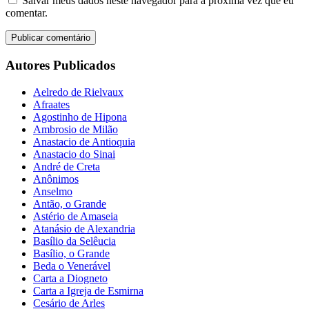
Salvar meus dados neste navegador para a próxima vez que eu
comentar.
Autores Publicados
Aelredo de Rielvaux
Afraates
Agostinho de Hipona
Ambrosio de Milão
Anastacio de Antioquia
Anastacio do Sinai
André de Creta
Anônimos
Anselmo
Antão, o Grande
Astério de Amaseia
Atanásio de Alexandria
Basílio da Selêucia
Basílio, o Grande
Beda o Venerável
Carta a Diogneto
Carta a Igreja de Esmirna
Cesário de Arles