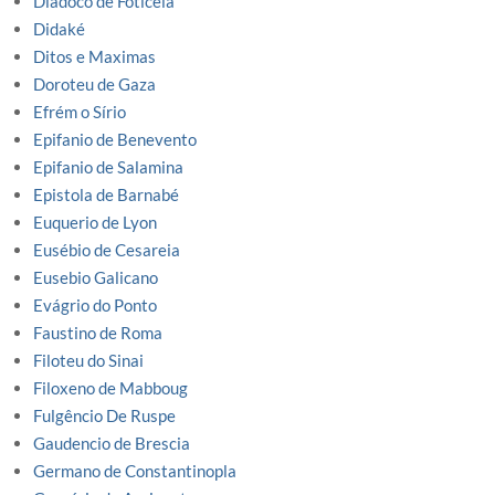
Diádoco de Foticeia
Didaké
Ditos e Maximas
Doroteu de Gaza
Efrém o Sírio
Epifanio de Benevento
Epifanio de Salamina
Epistola de Barnabé
Euquerio de Lyon
Eusébio de Cesareia
Eusebio Galicano
Evágrio do Ponto
Faustino de Roma
Filoteu do Sinai
Filoxeno de Mabboug
Fulgêncio De Ruspe
Gaudencio de Brescia
Germano de Constantinopla