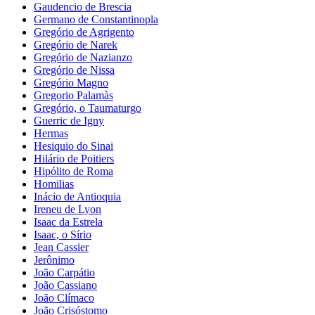
Gaudencio de Brescia
Germano de Constantinopla
Gregório de Agrigento
Gregório de Narek
Gregório de Nazianzo
Gregório de Nissa
Gregório Magno
Gregorio Palamàs
Gregório, o Taumaturgo
Guerric de Igny
Hermas
Hesiquio do Sinai
Hilário de Poitiers
Hipólito de Roma
Homilias
Inácio de Antioquia
Ireneu de Lyon
Isaac da Estrela
Isaac, o Sírio
Jean Cassier
Jerônimo
João Carpátio
João Cassiano
João Clímaco
João Crisóstomo