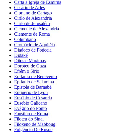
Carta a Igreja de Esmirna
Cesário de Arles
Cipriano de Cartago
Cirilo de Alexandria
Cirilo de Jerusalém
Clemente de Alexandria
Clemente de Roma
Columbano
Cromácio de Aquiléia
Diádoco de Foticeia
Didaké
Ditos e Maximas
Doroteu de Gaza
Efrém o Sírio
Epifanio de Benevento
Epifanio de Salamina
Epistola de Barnabé
Euquerio de Lyon
Eusébio de Cesareia
Eusebio Galicano
Evágrio do Ponto
Faustino de Roma
Filoteu do Sinai
Filoxeno de Mabboug
Fulgêncio De Ruspe