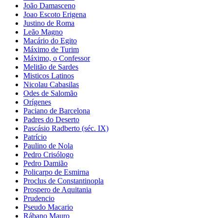
João Damasceno
Joao Escoto Erigena
Justino de Roma
Leão Magno
Macário do Egito
Máximo de Turim
Máximo, o Confessor
Melitão de Sardes
Misticos Latinos
Nicolau Cabasilas
Odes de Salomão
Orígenes
Paciano de Barcelona
Padres do Deserto
Pascásio Radberto (séc. IX)
Patrício
Paulino de Nola
Pedro Crisólogo
Pedro Damião
Policarpo de Esmirna
Proclus de Constantinopla
Prospero de Aquitania
Prudencio
Pseudo Macario
Rábano Mauro