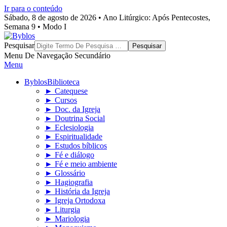
Ir para o conteúdo
Sábado, 8 de agosto de 2026 • Ano Litúrgico: Após Pentecostes,
Semana 9 • Modo I
Byblos
Pesquisar
Menu De Navegação Secundário
Menu
Byblos
Biblioteca
► Catequese
► Cursos
► Doc. da Igreja
► Doutrina Social
► Eclesiologia
► Espiritualidade
► Estudos bíblicos
► Fé e diálogo
► Fé e meio ambiente
► Glossário
► Hagiografia
► História da Igreja
► Igreja Ortodoxa
► Liturgia
► Mariologia