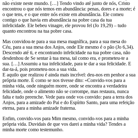
não existe neste mundo. […] Tendo vindo até junto de nós, Cristo
encontrou o que nós temos em abundância: penas, dores e a morte; é
o que tens, e o que entre nós existe em abundância. Ele comeu
contigo o que havia em abundância na pobre casa da tua
infelicidade. Ele bebeu vinagre, ele provou fel (Jo 19,29) – tudo
quanto encontrou na tua pobre casa.
Mas convidou-te para a sua mesa magnífica, para a sua mesa do
Céu, para a sua mesa dos Anjos, onde Ele mesmo é o pão (Jo 6,34).
Descendo até ti, e encontrando infelicidade na tua pobre casa, não
desdenhou de Se sentar à tua mesa, tal como era, e prometeu-te a
sua. […] Assumiu a tua infelicidade, para te dar a sua felicidade. E
dar-ta-á, pois prometeu-nos a sua vida.
E aquilo que realizou é ainda mais incrível: deu-nos em penhor a sua
própria morte. É como se nos tivesse dito: «Convido-vos para a
minha vida, onde ninguém morre, onde se encontra a verdadeira
felicidade, onde o alimento não se corrompe, mas restaura, nunca
falta e tudo preenche. Vede para onde vos convido: para a terra dos
Anjos, para a amizade do Pai e do Espírito Santo, para uma refeição
eterna, para a minha amizade fraterna.
Enfim, convido-vos para Mim mesmo, convido-vos para a minha
própria vida. Duvidais de que vos darei a minha vida? Tendes a
minha morte como testemunho.