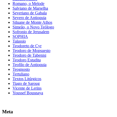
Romano, o Melode
Salviano de Marselha
Severiano de Gabala
Severo de Antioquia
Siluane de Monte Athos
Simeão, o Novo Teólogo
Sofronio de Jerusalem
SOPHIA
Talassio
Teodoreto de Cyr
Teodoro de Mopsuesto
Teodoro de Tabenisi
Teodoro Estudita
Teofilo de Antioquia
Teognosto
Tertuliano
Textos Litúrgicos
Tiago de Saroug
Vicente de Lerins
Youssef Bousnaya
Meta