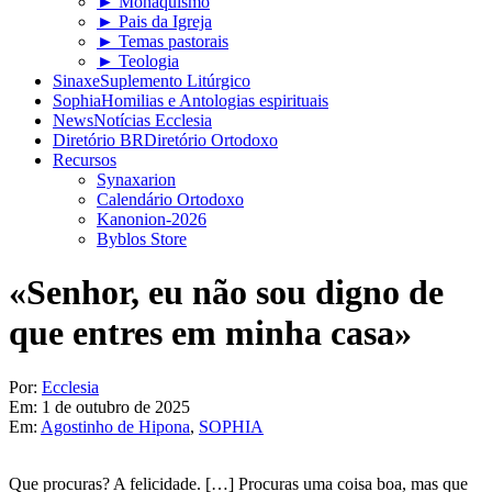
► Monaquismo
► Pais da Igreja
► Temas pastorais
► Teologia
Sinaxe
Suplemento Litúrgico
Sophia
Homilias e Antologias espirituais
News
Notícias Ecclesia
Diretório BR
Diretório Ortodoxo
Recursos
Synaxarion
Calendário Ortodoxo
Kanonion-2026
Byblos Store
«Senhor, eu não sou digno de
que entres em minha casa»
Por:
Ecclesia
Em:
1 de outubro de 2025
Em:
Agostinho de Hipona
,
SOPHIA
Que procuras? A felicidade. […] Procuras uma coisa boa, mas que