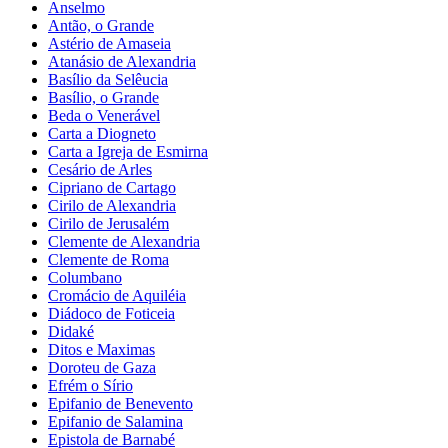
Anselmo
Antão, o Grande
Astério de Amaseia
Atanásio de Alexandria
Basílio da Selêucia
Basílio, o Grande
Beda o Venerável
Carta a Diogneto
Carta a Igreja de Esmirna
Cesário de Arles
Cipriano de Cartago
Cirilo de Alexandria
Cirilo de Jerusalém
Clemente de Alexandria
Clemente de Roma
Columbano
Cromácio de Aquiléia
Diádoco de Foticeia
Didaké
Ditos e Maximas
Doroteu de Gaza
Efrém o Sírio
Epifanio de Benevento
Epifanio de Salamina
Epistola de Barnabé