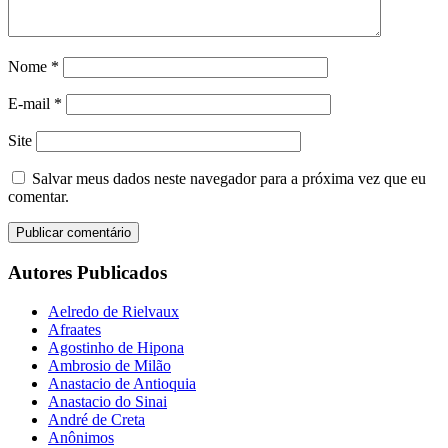
Nome
*
E-mail
*
Site
Salvar meus dados neste navegador para a próxima vez que eu
comentar.
Autores Publicados
Aelredo de Rielvaux
Afraates
Agostinho de Hipona
Ambrosio de Milão
Anastacio de Antioquia
Anastacio do Sinai
André de Creta
Anônimos