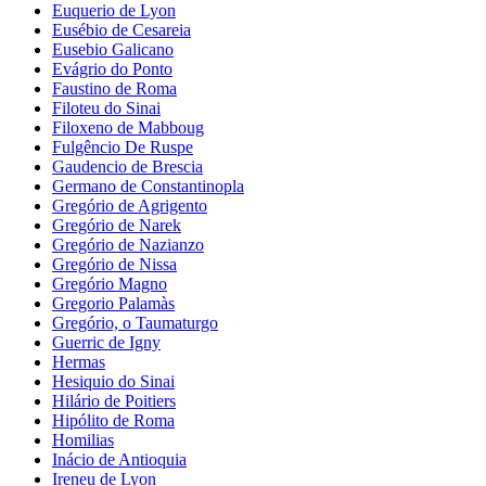
Euquerio de Lyon
Eusébio de Cesareia
Eusebio Galicano
Evágrio do Ponto
Faustino de Roma
Filoteu do Sinai
Filoxeno de Mabboug
Fulgêncio De Ruspe
Gaudencio de Brescia
Germano de Constantinopla
Gregório de Agrigento
Gregório de Narek
Gregório de Nazianzo
Gregório de Nissa
Gregório Magno
Gregorio Palamàs
Gregório, o Taumaturgo
Guerric de Igny
Hermas
Hesiquio do Sinai
Hilário de Poitiers
Hipólito de Roma
Homilias
Inácio de Antioquia
Ireneu de Lyon