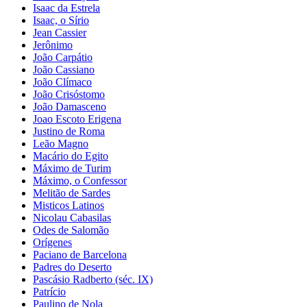
Isaac da Estrela
Isaac, o Sírio
Jean Cassier
Jerônimo
João Carpátio
João Cassiano
João Clímaco
João Crisóstomo
João Damasceno
Joao Escoto Erigena
Justino de Roma
Leão Magno
Macário do Egito
Máximo de Turim
Máximo, o Confessor
Melitão de Sardes
Misticos Latinos
Nicolau Cabasilas
Odes de Salomão
Orígenes
Paciano de Barcelona
Padres do Deserto
Pascásio Radberto (séc. IX)
Patrício
Paulino de Nola