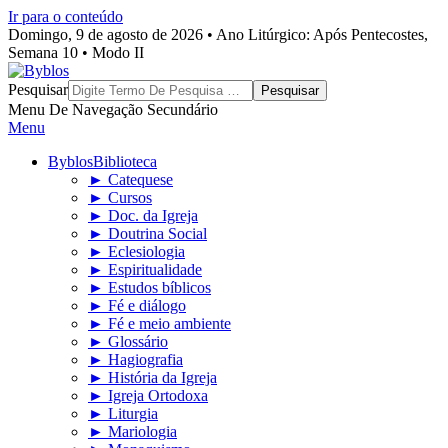
Ir para o conteúdo
Domingo, 9 de agosto de 2026 • Ano Litúrgico: Após Pentecostes,
Semana 10 • Modo II
Byblos
Pesquisar
Menu De Navegação Secundário
Menu
Byblos
Biblioteca
► Catequese
► Cursos
► Doc. da Igreja
► Doutrina Social
► Eclesiologia
► Espiritualidade
► Estudos bíblicos
► Fé e diálogo
► Fé e meio ambiente
► Glossário
► Hagiografia
► História da Igreja
► Igreja Ortodoxa
► Liturgia
► Mariologia