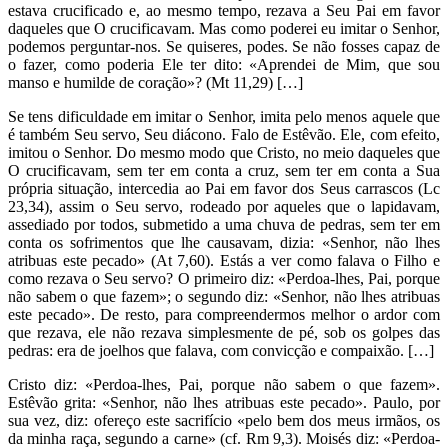
estava crucificado e, ao mesmo tempo, rezava a Seu Pai em favor
daqueles que O crucificavam. Mas como poderei eu imitar o Senhor,
podemos perguntar-nos. Se quiseres, podes. Se não fosses capaz de
o fazer, como poderia Ele ter dito: «Aprendei de Mim, que sou
manso e humilde de coração»? (Mt 11,29) […]
Se tens dificuldade em imitar o Senhor, imita pelo menos aquele que
é também Seu servo, Seu diácono. Falo de Estêvão. Ele, com efeito,
imitou o Senhor. Do mesmo modo que Cristo, no meio daqueles que
O crucificavam, sem ter em conta a cruz, sem ter em conta a Sua
própria situação, intercedia ao Pai em favor dos Seus carrascos (Lc
23,34), assim o Seu servo, rodeado por aqueles que o lapidavam,
assediado por todos, submetido a uma chuva de pedras, sem ter em
conta os sofrimentos que lhe causavam, dizia: «Senhor, não lhes
atribuas este pecado» (At 7,60). Estás a ver como falava o Filho e
como rezava o Seu servo? O primeiro diz: «Perdoa-lhes, Pai, porque
não sabem o que fazem»; o segundo diz: «Senhor, não lhes atribuas
este pecado». De resto, para compreendermos melhor o ardor com
que rezava, ele não rezava simplesmente de pé, sob os golpes das
pedras: era de joelhos que falava, com convicção e compaixão. […]
Cristo diz: «Perdoa-lhes, Pai, porque não sabem o que fazem».
Estêvão grita: «Senhor, não lhes atribuas este pecado». Paulo, por
sua vez, diz: ofereço este sacrifício «pelo bem dos meus irmãos, os
da minha raça, segundo a carne» (cf. Rm 9,3). Moisés diz: «Perdoa-