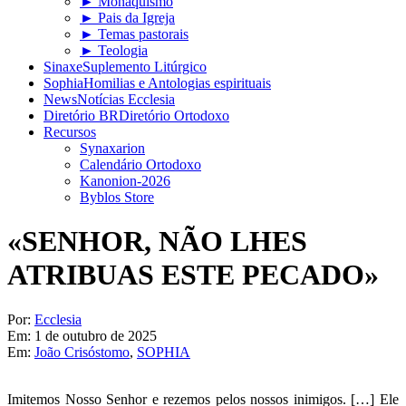
► Monaquismo
► Pais da Igreja
► Temas pastorais
► Teologia
Sinaxe
Suplemento Litúrgico
Sophia
Homilias e Antologias espirituais
News
Notícias Ecclesia
Diretório BR
Diretório Ortodoxo
Recursos
Synaxarion
Calendário Ortodoxo
Kanonion-2026
Byblos Store
«SENHOR, NÃO LHES
ATRIBUAS ESTE PECADO»
Por:
Ecclesia
Em:
1 de outubro de 2025
Em:
João Crisóstomo
,
SOPHIA
Imitemos Nosso Senhor e rezemos pelos nossos inimigos. […] Ele