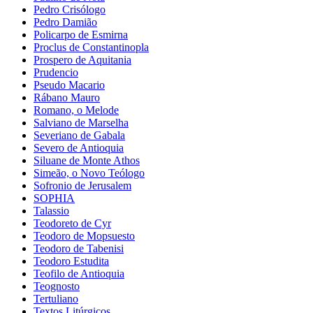
Pedro Crisólogo
Pedro Damião
Policarpo de Esmirna
Proclus de Constantinopla
Prospero de Aquitania
Prudencio
Pseudo Macario
Rábano Mauro
Romano, o Melode
Salviano de Marselha
Severiano de Gabala
Severo de Antioquia
Siluane de Monte Athos
Simeão, o Novo Teólogo
Sofronio de Jerusalem
SOPHIA
Talassio
Teodoreto de Cyr
Teodoro de Mopsuesto
Teodoro de Tabenisi
Teodoro Estudita
Teofilo de Antioquia
Teognosto
Tertuliano
Textos Litúrgicos