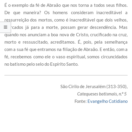
É o exemplo da fé de Abraão que nos torna a todos seus filhos.
De que maneira? Os homens consideram inacreditável a
ressurreição dos mortos, como é inacreditável que dois velhos,
marcados já para a morte, possam gerar descendência. Mas
quando nos anunciam a boa nova de Cristo, crucificado na cruz,
morto e ressuscitado, acreditamos. É, pois, pela semelhança
com a sua fé que entramos na filiação de Abraão. E então, com a
fé, recebemos como ele o vaso espiritual, somos circuncidados
no batismo pelo selo do Espírito Santo.
São Cirilo de Jerusalém (313-350),
Catequeses batismais, n.º 5
Fonte:
Evangelho Cotidiano