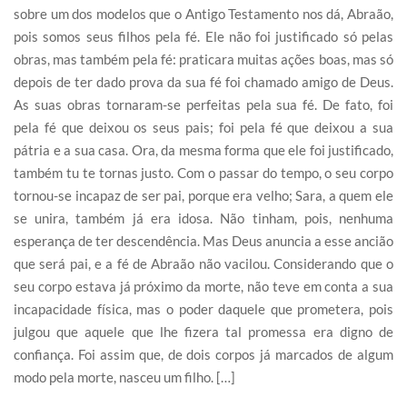
sobre um dos modelos que o Antigo Testamento nos dá, Abraão,
pois somos seus filhos pela fé. Ele não foi justificado só pelas
obras, mas também pela fé: praticara muitas ações boas, mas só
depois de ter dado prova da sua fé foi chamado amigo de Deus.
As suas obras tornaram-se perfeitas pela sua fé. De fato, foi
pela fé que deixou os seus pais; foi pela fé que deixou a sua
pátria e a sua casa. Ora, da mesma forma que ele foi justificado,
também tu te tornas justo. Com o passar do tempo, o seu corpo
tornou-se incapaz de ser pai, porque era velho; Sara, a quem ele
se unira, também já era idosa. Não tinham, pois, nenhuma
esperança de ter descendência. Mas Deus anuncia a esse ancião
que será pai, e a fé de Abraão não vacilou. Considerando que o
seu corpo estava já próximo da morte, não teve em conta a sua
incapacidade física, mas o poder daquele que prometera, pois
julgou que aquele que lhe fizera tal promessa era digno de
confiança. Foi assim que, de dois corpos já marcados de algum
modo pela morte, nasceu um filho. […]