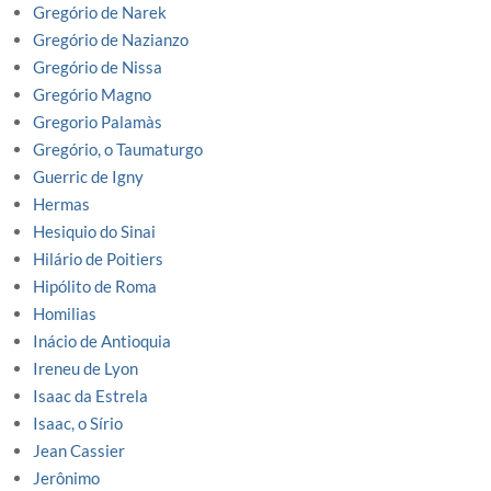
Gregório de Narek
Gregório de Nazianzo
Gregório de Nissa
Gregório Magno
Gregorio Palamàs
Gregório, o Taumaturgo
Guerric de Igny
Hermas
Hesiquio do Sinai
Hilário de Poitiers
Hipólito de Roma
Homilias
Inácio de Antioquia
Ireneu de Lyon
Isaac da Estrela
Isaac, o Sírio
Jean Cassier
Jerônimo