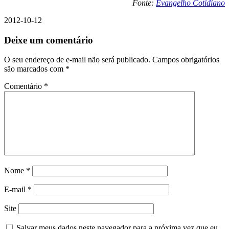
Fonte:
Evangelho Cotidiano
2012-10-12
Deixe um comentário
O seu endereço de e-mail não será publicado.
Campos obrigatórios
são marcados com
*
Comentário
*
Nome
*
E-mail
*
Site
Salvar meus dados neste navegador para a próxima vez que eu