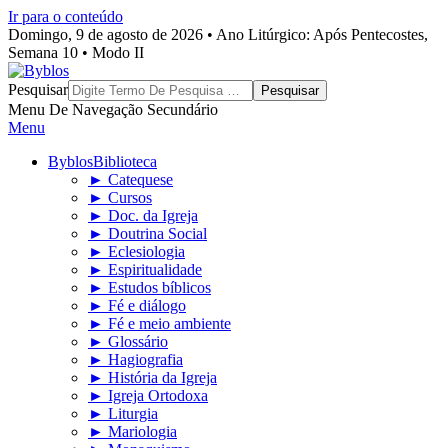
Ir para o conteúdo
Domingo, 9 de agosto de 2026 • Ano Litúrgico: Após Pentecostes,
Semana 10 • Modo II
Byblos
Pesquisar
Menu De Navegação Secundário
Menu
Byblos
Biblioteca
► Catequese
► Cursos
► Doc. da Igreja
► Doutrina Social
► Eclesiologia
► Espiritualidade
► Estudos bíblicos
► Fé e diálogo
► Fé e meio ambiente
► Glossário
► Hagiografia
► História da Igreja
► Igreja Ortodoxa
► Liturgia
► Mariologia