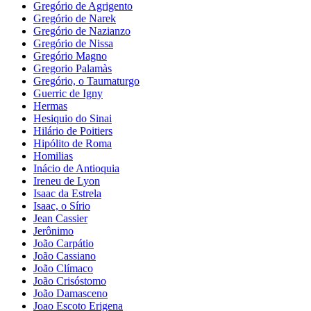
Gregório de Agrigento
Gregório de Narek
Gregório de Nazianzo
Gregório de Nissa
Gregório Magno
Gregorio Palamàs
Gregório, o Taumaturgo
Guerric de Igny
Hermas
Hesiquio do Sinai
Hilário de Poitiers
Hipólito de Roma
Homilias
Inácio de Antioquia
Ireneu de Lyon
Isaac da Estrela
Isaac, o Sírio
Jean Cassier
Jerônimo
João Carpátio
João Cassiano
João Clímaco
João Crisóstomo
João Damasceno
Joao Escoto Erigena