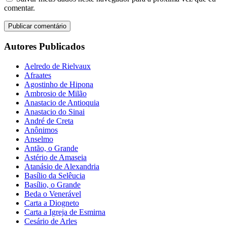
comentar.
Autores Publicados
Aelredo de Rielvaux
Afraates
Agostinho de Hipona
Ambrosio de Milão
Anastacio de Antioquia
Anastacio do Sinai
André de Creta
Anônimos
Anselmo
Antão, o Grande
Astério de Amaseia
Atanásio de Alexandria
Basílio da Selêucia
Basílio, o Grande
Beda o Venerável
Carta a Diogneto
Carta a Igreja de Esmirna
Cesário de Arles