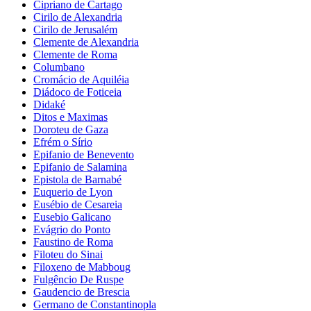
Cipriano de Cartago
Cirilo de Alexandria
Cirilo de Jerusalém
Clemente de Alexandria
Clemente de Roma
Columbano
Cromácio de Aquiléia
Diádoco de Foticeia
Didaké
Ditos e Maximas
Doroteu de Gaza
Efrém o Sírio
Epifanio de Benevento
Epifanio de Salamina
Epistola de Barnabé
Euquerio de Lyon
Eusébio de Cesareia
Eusebio Galicano
Evágrio do Ponto
Faustino de Roma
Filoteu do Sinai
Filoxeno de Mabboug
Fulgêncio De Ruspe
Gaudencio de Brescia
Germano de Constantinopla