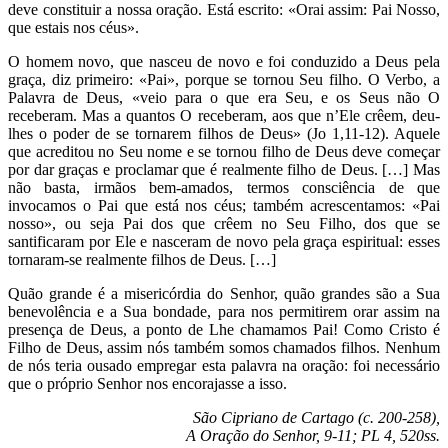
deve constituir a nossa oração. Está escrito: «Orai assim: Pai Nosso,
que estais nos céus».
O homem novo, que nasceu de novo e foi conduzido a Deus pela
graça, diz primeiro: «Pai», porque se tornou Seu filho. O Verbo, a
Palavra de Deus, «veio para o que era Seu, e os Seus não O
receberam. Mas a quantos O receberam, aos que n’Ele crêem, deu-
lhes o poder de se tornarem filhos de Deus» (Jo 1,11-12). Aquele
que acreditou no Seu nome e se tornou filho de Deus deve começar
por dar graças e proclamar que é realmente filho de Deus. […] Mas
não basta, irmãos bem-amados, termos consciência de que
invocamos o Pai que está nos céus; também acrescentamos: «Pai
nosso», ou seja Pai dos que crêem no Seu Filho, dos que se
santificaram por Ele e nasceram de novo pela graça espiritual: esses
tornaram-se realmente filhos de Deus. […]
Quão grande é a misericórdia do Senhor, quão grandes são a Sua
benevolência e a Sua bondade, para nos permitirem orar assim na
presença de Deus, a ponto de Lhe chamamos Pai! Como Cristo é
Filho de Deus, assim nós também somos chamados filhos. Nenhum
de nós teria ousado empregar esta palavra na oração: foi necessário
que o próprio Senhor nos encorajasse a isso.
São Cipriano de Cartago (c. 200-258),
A Oração do Senhor, 9-11; PL 4, 520ss.