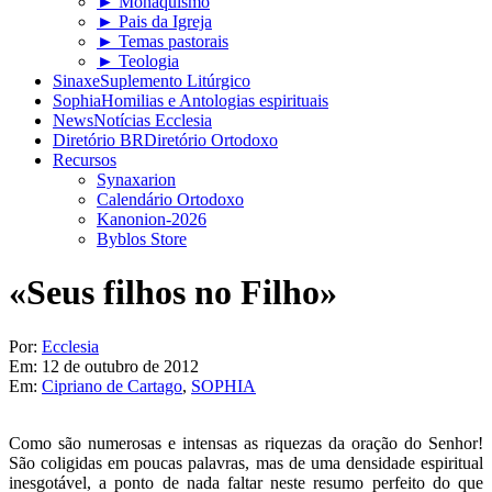
► Monaquismo
► Pais da Igreja
► Temas pastorais
► Teologia
Sinaxe
Suplemento Litúrgico
Sophia
Homilias e Antologias espirituais
News
Notícias Ecclesia
Diretório BR
Diretório Ortodoxo
Recursos
Synaxarion
Calendário Ortodoxo
Kanonion-2026
Byblos Store
«Seus filhos no Filho»
Por:
Ecclesia
Em:
12 de outubro de 2012
Em:
Cipriano de Cartago
,
SOPHIA
Como são numerosas e intensas as riquezas da oração do Senhor!
São coligidas em poucas palavras, mas de uma densidade espiritual
inesgotável, a ponto de nada faltar neste resumo perfeito do que