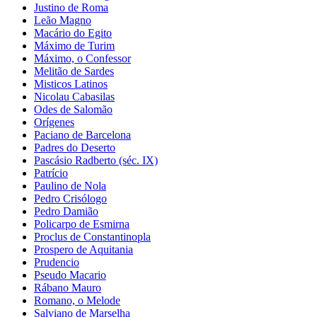
Justino de Roma
Leão Magno
Macário do Egito
Máximo de Turim
Máximo, o Confessor
Melitão de Sardes
Misticos Latinos
Nicolau Cabasilas
Odes de Salomão
Orígenes
Paciano de Barcelona
Padres do Deserto
Pascásio Radberto (séc. IX)
Patrício
Paulino de Nola
Pedro Crisólogo
Pedro Damião
Policarpo de Esmirna
Proclus de Constantinopla
Prospero de Aquitania
Prudencio
Pseudo Macario
Rábano Mauro
Romano, o Melode
Salviano de Marselha