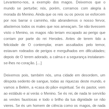
Levantemo-nos, a exemplo dos magos. Deixemos que o
mundo se perturbe; nós, porém, corramos com alegria à
morada do Menino. Ainda que os reis ou os povos se esforcem
por nos barrar o caminho, não abrandemos o nosso fervor,
afastemos todos os males que nos ameaçam. Se não tivessem
visto o Menino, os magos não teriam escapado ao perigo que
corriam por parte do rei Herodes. Antes de terem tido a
felicidade de O contemplar, eram assaltados pelo temor,
estavam rodeados de perigos e mergulhados em dificuldades;
depois de O terem adorado, a calma e a segurança instalaram-
se-lhes no coração. […]
Deixemos pois, também nós, uma cidade em desordem, um
déspota sedento de sangue, todas as riquezas deste mundo, e
vamos a Belém, a «casa do pão» espiritual. Se és pastor, vem
ao estábulo e aí verás o Menino. Se és rei, de nada te servirão
as vestes faustosas e todo o brilho da tua dignidade se não
vieres. Se és um homem de ciência como os magos, de nada