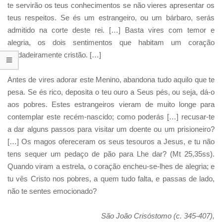
te servirão os teus conhecimentos se não vieres apresentar os
teus respeitos. Se és um estrangeiro, ou um bárbaro, serás
admitido na corte deste rei. […] Basta vires com temor e
alegria, os dois sentimentos que habitam um coração
verdadeiramente cristão. […]
Antes de vires adorar este Menino, abandona tudo aquilo que te
pesa. Se és rico, deposita o teu ouro a Seus pés, ou seja, dá-o
aos pobres. Estes estrangeiros vieram de muito longe para
contemplar este recém-nascido; como poderás […] recusar-te
a dar alguns passos para visitar um doente ou um prisioneiro?
[…] Os magos ofereceram os seus tesouros a Jesus, e tu não
tens sequer um pedaço de pão para Lhe dar? (Mt 25,35ss).
Quando viram a estrela, o coração encheu-se-lhes de alegria; e
tu vês Cristo nos pobres, a quem tudo falta, e passas de lado,
não te sentes emocionado?
São João Crisóstomo (c. 345-407),