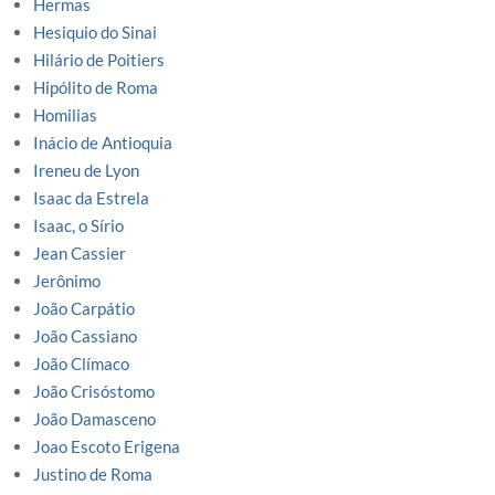
Hermas
Hesiquio do Sinai
Hilário de Poitiers
Hipólito de Roma
Homilias
Inácio de Antioquia
Ireneu de Lyon
Isaac da Estrela
Isaac, o Sírio
Jean Cassier
Jerônimo
João Carpátio
João Cassiano
João Clímaco
João Crisóstomo
João Damasceno
Joao Escoto Erigena
Justino de Roma