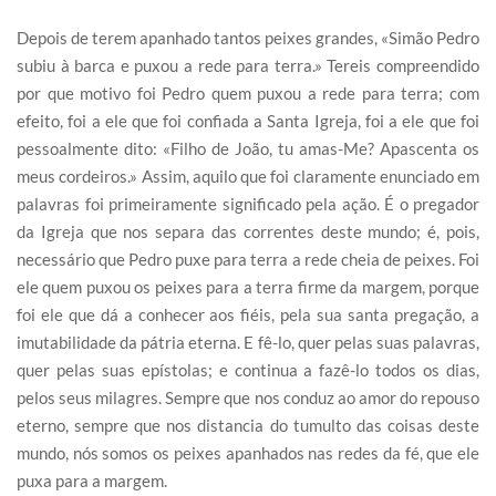
Depois de terem apanhado tantos peixes grandes, «Simão Pedro
subiu à barca e puxou a rede para terra.» Tereis compreendido
por que motivo foi Pedro quem puxou a rede para terra; com
efeito, foi a ele que foi confiada a Santa Igreja, foi a ele que foi
pessoalmente dito: «Filho de João, tu amas-Me? Apascenta os
meus cordeiros.» Assim, aquilo que foi claramente enunciado em
palavras foi primeiramente significado pela ação. É o pregador
da Igreja que nos separa das correntes deste mundo; é, pois,
necessário que Pedro puxe para terra a rede cheia de peixes. Foi
ele quem puxou os peixes para a terra firme da margem, porque
foi ele que dá a conhecer aos fiéis, pela sua santa pregação, a
imutabilidade da pátria eterna. E fê-lo, quer pelas suas palavras,
quer pelas suas epístolas; e continua a fazê-lo todos os dias,
pelos seus milagres. Sempre que nos conduz ao amor do repouso
eterno, sempre que nos distancia do tumulto das coisas deste
mundo, nós somos os peixes apanhados nas redes da fé, que ele
puxa para a margem.