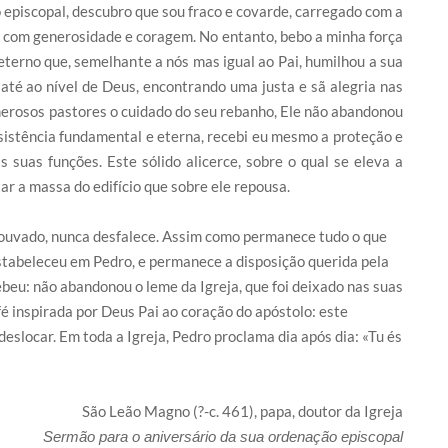
episcopal, descubro que sou fraco e covarde, carregado com a
r com generosidade e coragem. No entanto, bebo a minha força
terno que, semelhante a nós mas igual ao Pai, humilhou a sua
té ao nível de Deus, encontrando uma justa e sã alegria nas
erosos pastores o cuidado do seu rebanho, Ele não abandonou
istência fundamental e eterna, recebi eu mesmo a proteção e
suas funções. Este sólido alicerce, sobre o qual se eleva a
ar a massa do edifício que sobre ele repousa.
i louvado, nunca desfalece. Assim como permanece tudo o que
stabeleceu em Pedro, e permanece a disposição querida pela
beu: não abandonou o leme da Igreja, que foi deixado nas suas
fé inspirada por Deus Pai ao coração do apóstolo: este
slocar. Em toda a Igreja, Pedro proclama dia após dia: «Tu és
São Leão Magno (?-c. 461), papa, doutor da Igreja
Sermão para o aniversário da sua ordenação episcopal