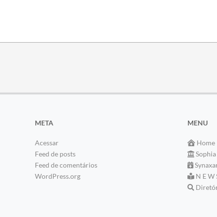
META
MENU
Acessar
Home
Feed de posts
Sophia
Feed de comentários
Synaxa
WordPress.org
N E W 
Diretó