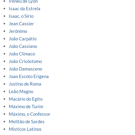
Ireneu de Lyon
Isaac da Estrela
Isaac, o Sírio
Jean Cassier
Jerônimo
João Carpátio
João Cassiano
João Clímaco
João Crisóstomo
João Damasceno
Joao Escoto Erigena
Justino de Roma
Leão Magno
Macário do Egito
Máximo de Turim
Máximo, o Confessor
Melitão de Sardes
Misticos Latinos