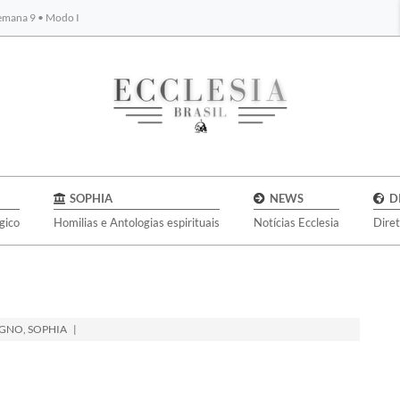
Semana 9 • Modo I
BYBLOS
SOPHIA
NEWS
D
gico
Homilias e Antologias espirituais
Notícias Ecclesia
Dire
AGNO
,
SOPHIA