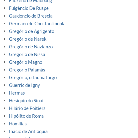
Filoxeno de Mabboug
Fulgêncio De Ruspe
Gaudencio de Brescia
Germano de Constantinopla
Gregório de Agrigento
Gregório de Narek
Gregório de Nazianzo
Gregório de Nissa
Gregório Magno
Gregorio Palamàs
Gregório, o Taumaturgo
Guerric de Igny
Hermas
Hesiquio do Sinai
Hilário de Poitiers
Hipólito de Roma
Homilias
Inácio de Antioquia