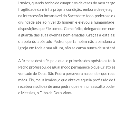
Irmãos, quando tenho de cumprir os deveres do meu cargo 
fragilidade da minha própria condição, embora deseje agi
na intercessão incansável do Sacerdote todo-poderoso e e
divindade até ao nível do homem e elevou a humanidade a
disposições que Ele tomou. Com efeito, delegando em num
a guarda das suas ovelhas bem-amadas. Graças a esta ass
o apoio do apóstolo Pedro, que também não abandona as 
Igreja em toda a sua altura, não se cansa nunca de sustent
A firmeza desta fé, pela qual o primeiro dos apóstolos fo
Pedro professou, de igual modo permanece o que Cristo e
vontade de Deus. São Pedro persevera na solidez que rece
mãos. Eis, meus irmãos, o que obteve aquela profissão de 
recebeu a solidez de uma pedra que nenhum assalto pode de
o Messias, o Filho de Deus vivo».