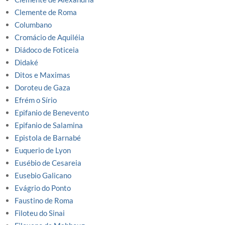
Clemente de Roma
Columbano
Cromácio de Aquiléia
Diádoco de Foticeia
Didaké
Ditos e Maximas
Doroteu de Gaza
Efrém o Sírio
Epifanio de Benevento
Epifanio de Salamina
Epistola de Barnabé
Euquerio de Lyon
Eusébio de Cesareia
Eusebio Galicano
Evágrio do Ponto
Faustino de Roma
Filoteu do Sinai