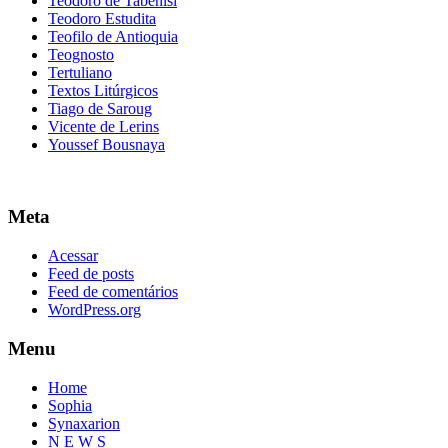
Teodoro de Tabenisi
Teodoro Estudita
Teofilo de Antioquia
Teognosto
Tertuliano
Textos Litúrgicos
Tiago de Saroug
Vicente de Lerins
Youssef Bousnaya
Meta
Acessar
Feed de posts
Feed de comentários
WordPress.org
Menu
Home
Sophia
Synaxarion
N E W S