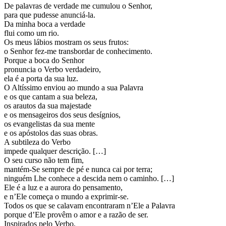
De palavras de verdade me cumulou o Senhor,
para que pudesse anunciá-la.
Da minha boca a verdade
flui como um rio.
Os meus lábios mostram os seus frutos:
o Senhor fez-me transbordar de conhecimento.
Porque a boca do Senhor
pronuncia o Verbo verdadeiro,
ela é a porta da sua luz.
O Altíssimo enviou ao mundo a sua Palavra
e os que cantam a sua beleza,
os arautos da sua majestade
e os mensageiros dos seus desígnios,
os evangelistas da sua mente
e os apóstolos das suas obras.
A subtileza do Verbo
impede qualquer descrição. […]
O seu curso não tem fim,
mantém-Se sempre de pé e nunca cai por terra;
ninguém Lhe conhece a descida nem o caminho. […]
Ele é a luz e a aurora do pensamento,
e n’Ele começa o mundo a exprimir-se.
Todos os que se calavam encontraram n’Ele a Palavra
porque d’Ele provêm o amor e a razão de ser.
Inspirados pelo Verbo,