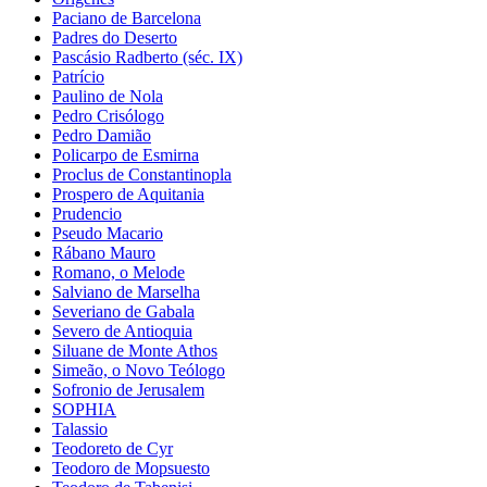
Paciano de Barcelona
Padres do Deserto
Pascásio Radberto (séc. IX)
Patrício
Paulino de Nola
Pedro Crisólogo
Pedro Damião
Policarpo de Esmirna
Proclus de Constantinopla
Prospero de Aquitania
Prudencio
Pseudo Macario
Rábano Mauro
Romano, o Melode
Salviano de Marselha
Severiano de Gabala
Severo de Antioquia
Siluane de Monte Athos
Simeão, o Novo Teólogo
Sofronio de Jerusalem
SOPHIA
Talassio
Teodoreto de Cyr
Teodoro de Mopsuesto