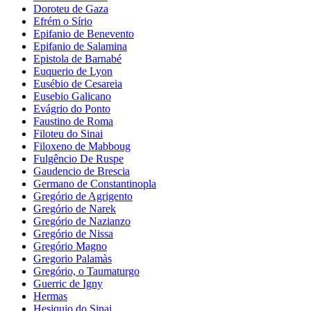
Doroteu de Gaza
Efrém o Sírio
Epifanio de Benevento
Epifanio de Salamina
Epistola de Barnabé
Euquerio de Lyon
Eusébio de Cesareia
Eusebio Galicano
Evágrio do Ponto
Faustino de Roma
Filoteu do Sinai
Filoxeno de Mabboug
Fulgêncio De Ruspe
Gaudencio de Brescia
Germano de Constantinopla
Gregório de Agrigento
Gregório de Narek
Gregório de Nazianzo
Gregório de Nissa
Gregório Magno
Gregorio Palamàs
Gregório, o Taumaturgo
Guerric de Igny
Hermas
Hesiquio do Sinai