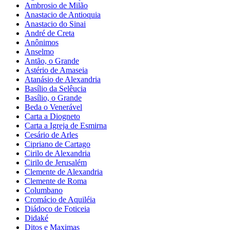
Ambrosio de Milão
Anastacio de Antioquia
Anastacio do Sinai
André de Creta
Anônimos
Anselmo
Antão, o Grande
Astério de Amaseia
Atanásio de Alexandria
Basílio da Selêucia
Basílio, o Grande
Beda o Venerável
Carta a Diogneto
Carta a Igreja de Esmirna
Cesário de Arles
Cipriano de Cartago
Cirilo de Alexandria
Cirilo de Jerusalém
Clemente de Alexandria
Clemente de Roma
Columbano
Cromácio de Aquiléia
Diádoco de Foticeia
Didaké
Ditos e Maximas