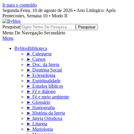
Ir para o conteúdo
Segunda-Feira, 10 de agosto de 2026 • Ano Litúrgico: Após
Pentecostes, Semana 10 • Modo II
Byblos
Pesquisar
Menu De Navegação Secundário
Menu
Byblos
Biblioteca
► Catequese
► Cursos
► Doc. da Igreja
► Doutrina Social
► Eclesiologia
► Espiritualidade
► Estudos bíblicos
► Fé e diálogo
► Fé e meio ambiente
► Glossário
► Hagiografia
► História da Igreja
► Igreja Ortodoxa
► Liturgia
► Mariologia