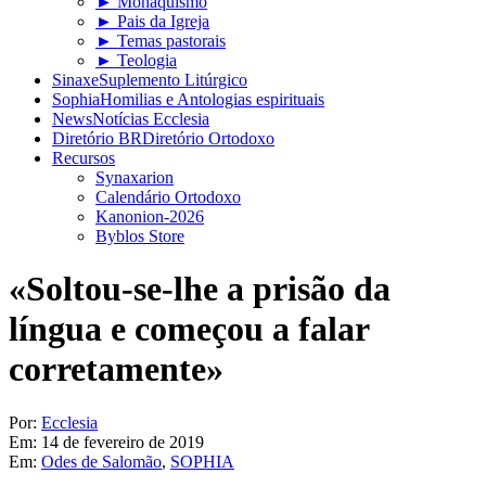
► Monaquismo
► Pais da Igreja
► Temas pastorais
► Teologia
Sinaxe
Suplemento Litúrgico
Sophia
Homilias e Antologias espirituais
News
Notícias Ecclesia
Diretório BR
Diretório Ortodoxo
Recursos
Synaxarion
Calendário Ortodoxo
Kanonion-2026
Byblos Store
«Soltou-se-lhe a prisão da
língua e começou a falar
corretamente»
Por:
Ecclesia
Em:
14 de fevereiro de 2019
Em:
Odes de Salomão
,
SOPHIA