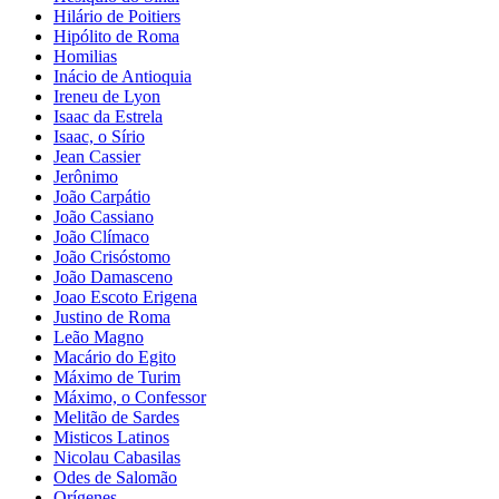
Hilário de Poitiers
Hipólito de Roma
Homilias
Inácio de Antioquia
Ireneu de Lyon
Isaac da Estrela
Isaac, o Sírio
Jean Cassier
Jerônimo
João Carpátio
João Cassiano
João Clímaco
João Crisóstomo
João Damasceno
Joao Escoto Erigena
Justino de Roma
Leão Magno
Macário do Egito
Máximo de Turim
Máximo, o Confessor
Melitão de Sardes
Misticos Latinos
Nicolau Cabasilas
Odes de Salomão
Orígenes