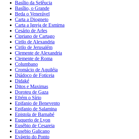
Basílio da Selêucia
Basílio, o Grande
Beda o Venerável
Carta a Diogneto
Carta a Igreja de Esmirna
Cesário de Arles
Cipriano de Cartago
Cirilo de Alexandria
Cirilo de Jerusalém
Clemente de Alexandria
Clemente de Roma
Columbano
Cromácio de Aquiléia
Diádoco de Foticeia
Didaké
Ditos e Maximas
Doroteu de Gaza
Efrém o Sírio
Epifanio de Benevento
Epifanio de Salamina
Epistola de Barnabé
Euquerio de Lyon
Eusébio de Cesareia
Eusebio Galicano
Evágrio do Ponto