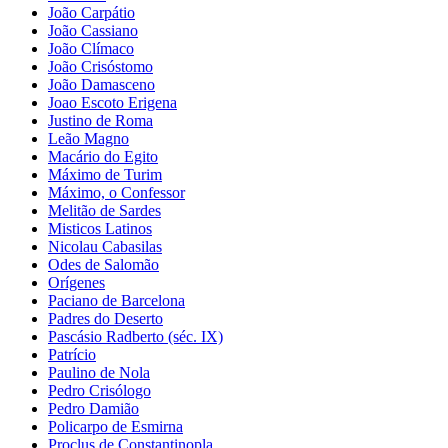
João Carpátio
João Cassiano
João Clímaco
João Crisóstomo
João Damasceno
Joao Escoto Erigena
Justino de Roma
Leão Magno
Macário do Egito
Máximo de Turim
Máximo, o Confessor
Melitão de Sardes
Misticos Latinos
Nicolau Cabasilas
Odes de Salomão
Orígenes
Paciano de Barcelona
Padres do Deserto
Pascásio Radberto (séc. IX)
Patrício
Paulino de Nola
Pedro Crisólogo
Pedro Damião
Policarpo de Esmirna
Proclus de Constantinopla