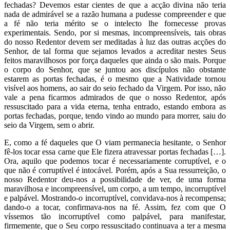
fechadas? Devemos estar cientes de que a acção divina não teria
nada de admirável se a razão humana a pudesse compreender e que
a fé não teria mérito se o intelecto lhe fornecesse provas
experimentais. Sendo, por si mesmas, incompreensíveis, tais obras
do nosso Redentor devem ser meditadas à luz das outras acções do
Senhor, de tal forma que sejamos levados a acreditar nestes Seus
feitos maravilhosos por força daqueles que ainda o são mais. Porque
o corpo do Senhor, que se juntou aos discípulos não obstante
estarem as portas fechadas, é o mesmo que a Natividade tornou
visível aos homens, ao sair do seio fechado da Virgem. Por isso, não
vale a pena ficarmos admirados de que o nosso Redentor, após
ressuscitado para a vida eterna, tenha entrado, estando embora as
portas fechadas, porque, tendo vindo ao mundo para morrer, saiu do
seio da Virgem, sem o abrir.
E, como a fé daqueles que O viam permanecia hesitante, o Senhor
fê-los tocar essa carne que Ele fizera atravessar portas fechadas […].
Ora, aquilo que podemos tocar é necessariamente corruptível, e o
que não é corruptível é intocável. Porém, após a Sua ressurreição, o
nosso Redentor deu-nos a possibilidade de ver, de uma forma
maravilhosa e incompreensível, um corpo, a um tempo, incorruptível
e palpável. Mostrando-o incorruptível, convidava-nos à recompensa;
dando-o a tocar, confirmava-nos na fé. Assim, fez com que O
víssemos tão incorruptível como palpável, para manifestar,
firmemente, que o Seu corpo ressuscitado continuava a ter a mesma