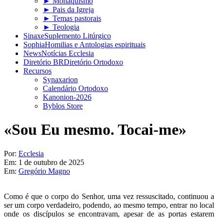
► Monaquismo
► Pais da Igreja
► Temas pastorais
► Teologia
Sinaxe
Suplemento Litúrgico
Sophia
Homilias e Antologias espirituais
News
Notícias Ecclesia
Diretório BR
Diretório Ortodoxo
Recursos
Synaxarion
Calendário Ortodoxo
Kanonion-2026
Byblos Store
«Sou Eu mesmo. Tocai-me»
Por:
Ecclesia
Em:
1 de outubro de 2025
Em:
Gregório Magno
Como é que o corpo do Senhor, uma vez ressuscitado, continuou a
ser um corpo verdadeiro, podendo, ao mesmo tempo, entrar no local
onde os discípulos se encontravam, apesar de as portas estarem