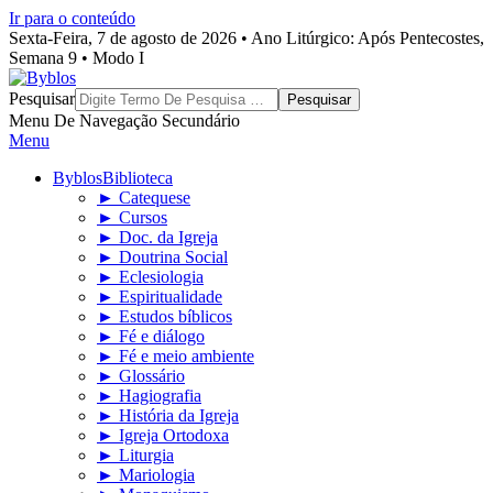
Ir para o conteúdo
Sexta-Feira, 7 de agosto de 2026 • Ano Litúrgico: Após Pentecostes,
Semana 9 • Modo I
Byblos
Pesquisar
Menu De Navegação Secundário
Menu
Byblos
Biblioteca
► Catequese
► Cursos
► Doc. da Igreja
► Doutrina Social
► Eclesiologia
► Espiritualidade
► Estudos bíblicos
► Fé e diálogo
► Fé e meio ambiente
► Glossário
► Hagiografia
► História da Igreja
► Igreja Ortodoxa
► Liturgia
► Mariologia