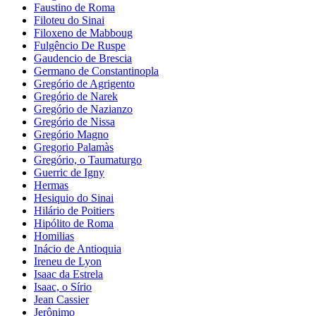
Faustino de Roma
Filoteu do Sinai
Filoxeno de Mabboug
Fulgêncio De Ruspe
Gaudencio de Brescia
Germano de Constantinopla
Gregório de Agrigento
Gregório de Narek
Gregório de Nazianzo
Gregório de Nissa
Gregório Magno
Gregorio Palamàs
Gregório, o Taumaturgo
Guerric de Igny
Hermas
Hesiquio do Sinai
Hilário de Poitiers
Hipólito de Roma
Homilias
Inácio de Antioquia
Ireneu de Lyon
Isaac da Estrela
Isaac, o Sírio
Jean Cassier
Jerônimo