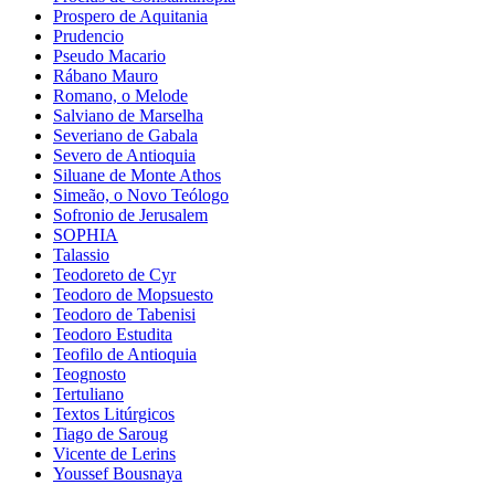
Prospero de Aquitania
Prudencio
Pseudo Macario
Rábano Mauro
Romano, o Melode
Salviano de Marselha
Severiano de Gabala
Severo de Antioquia
Siluane de Monte Athos
Simeão, o Novo Teólogo
Sofronio de Jerusalem
SOPHIA
Talassio
Teodoreto de Cyr
Teodoro de Mopsuesto
Teodoro de Tabenisi
Teodoro Estudita
Teofilo de Antioquia
Teognosto
Tertuliano
Textos Litúrgicos
Tiago de Saroug
Vicente de Lerins
Youssef Bousnaya