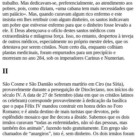
trabalho. Mas dedicavam-se, preferencialmente, ao atendimento aos
pobres, pois, como diziam, «uma cabana tem mais necessidades que
um palácio». Mas, quando curavam algum rico enfermo e este
insistia em lhes retribuir com algum dinheiro, os santos indicavam
um pobre que estivesse enfermo para que o dinheiro fosse levado a
ele. E Deus abençoava o ofício destes santos médicos com
extraordinária e milagrosa força. Isso, no entanto, despertou à inveja
de outros médicos, especialmente no próprio mestre deles, que os
detestava por serem cristãos. Num certo dia, enquanto colhiam
plantas medicinais, foram empurrados para um precipício e
morreram no ano 284, sob os imperadores Carinus e Numerian.
II
São Cosme e São Damião sofreram martírio em Ciro (na Síria),
provavelmente durante a perseguição de Diocleciano, nos inícios do
século IV. A data de 27 de Setembro (data em que os cristãos latinos
os celebram) corresponde provavelmente à dedicação da basílica
que o papa Félix IV mandou construir em honra deles no Foro
Romano; e é ainda destino de mais turistas que devotos, pelo
esplêndido mosaico que lhe decora a ábside. Sabemos que os dois
irmãos curavam “todas as enfermidades, não só das pessoas, mas
também dos animais”, fazendo tudo gratuitamente. Em grego são
chamados de “anargiros”, isto é, sem dinheiro. Os dois irmãos foram