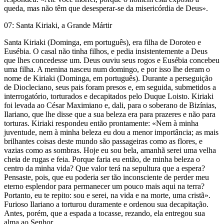
queda, mas não têm que desesperar-se da misericórdia de Deus».
07: Santa Kiriaki, a Grande Mártir
Santa Kiriaki (Dominga, em português), era filha de Doroteo e
Eusébia. O casal não tinha filhos, e pedia insistentemente a Deus
que lhes concedesse um. Deus ouviu seus rogos e Eusébia concebeu
uma filha. A menina nasceu num domingo, e por isso lhe deram o
nome de Kiriaki (Dominga, em português). Durante a perseguição
de Diocleciano, seus pais foram presos e, em seguida, submetidos a
interrogatório, torturados e decapitados pelo Duque Loisto. Kiriaki
foi levada ao César Maximiano e, dali, para o soberano de Bizínias,
Ilariano, que lhe disse que a sua beleza era para prazeres e não para
torturas. Kiriaki respondeu então prontamente: «Nem à minha
juventude, nem à minha beleza eu dou a menor importância; as mais
brilhantes coisas deste mundo são passageiras como as flores, e
vazias como as sombras. Hoje eu sou bela, amanhã serei uma velha
cheia de rugas e feia. Porque faria eu então, de minha beleza o
centro da minha vida? Que valor terá na sepultura que a espera?
Pensaste, pois, que eu poderia ser tão inconsciente de perder meu
eterno esplendor para permanecer um pouco mais aqui na terra?
Portanto, eu te repito: sou e serei, na vida e na morte, uma cristã».
Furioso Ilariano a torturou duramente e ordenou sua decapitação.
Antes, porém, que a espada a tocasse, rezando, ela entregou sua
alma ao Senhor.