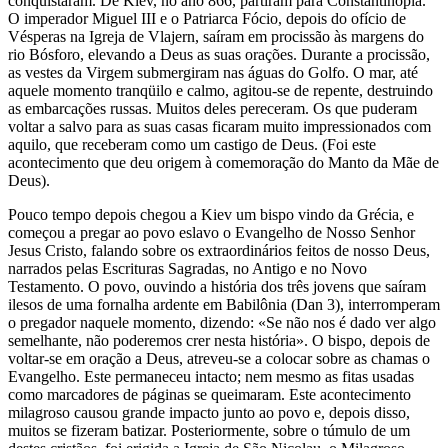
conquistaram. De Kiev, no ano 866, partiram para Constantinopla.
O imperador Miguel III e o Patriarca Fócio, depois do ofício de
Vésperas na Igreja de Vlajern, saíram em procissão às margens do
rio Bósforo, elevando a Deus as suas orações. Durante a procissão,
as vestes da Virgem submergiram nas águas do Golfo. O mar, até
aquele momento tranqüilo e calmo, agitou-se de repente, destruindo
as embarcações russas. Muitos deles pereceram. Os que puderam
voltar a salvo para as suas casas ficaram muito impressionados com
aquilo, que receberam como um castigo de Deus. (Foi este
acontecimento que deu origem à comemoração do Manto da Mãe de
Deus).
Pouco tempo depois chegou a Kiev um bispo vindo da Grécia, e
começou a pregar ao povo eslavo o Evangelho de Nosso Senhor
Jesus Cristo, falando sobre os extraordinários feitos de nosso Deus,
narrados pelas Escrituras Sagradas, no Antigo e no Novo
Testamento. O povo, ouvindo a história dos três jovens que saíram
ilesos de uma fornalha ardente em Babilônia (Dan 3), interromperam
o pregador naquele momento, dizendo: «Se não nos é dado ver algo
semelhante, não poderemos crer nesta história». O bispo, depois de
voltar-se em oração a Deus, atreveu-se a colocar sobre as chamas o
Evangelho. Este permaneceu intacto; nem mesmo as fitas usadas
como marcadores de páginas se queimaram. Este acontecimento
milagroso causou grande impacto junto ao povo e, depois disso,
muitos se fizeram batizar. Posteriormente, sobre o túmulo de um