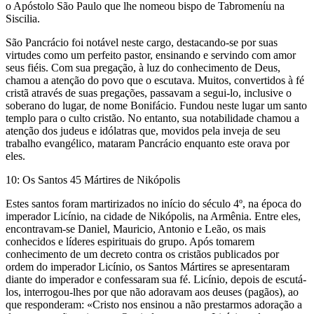
o Apóstolo São Paulo que lhe nomeou bispo de Tabromenίu na
Siscilia.
São Pancrácio foi notável neste cargo, destacando-se por suas
virtudes como um perfeito pastor, ensinando e servindo com amor
seus fiéis. Com sua pregação, à luz do conhecimento de Deus,
chamou a atenção do povo que o escutava. Muitos, convertidos à fé
cristã através de suas pregações, passavam a segui-lo, inclusive o
soberano do lugar, de nome Bonifácio. Fundou neste lugar um santo
templo para o culto cristão. No entanto, sua notabilidade chamou a
atenção dos judeus e idólatras que, movidos pela inveja de seu
trabalho evangélico, mataram Pancrácio enquanto este orava por
eles.
10: Os Santos 45 Mártires de Nikópolis
Estes santos foram martirizados no início do século 4º, na época do
imperador Licínio, na cidade de Nikópolis, na Armênia. Entre eles,
encontravam-se Daniel, Mauricio, Antonio e Leão, os mais
conhecidos e líderes espirituais do grupo. Após tomarem
conhecimento de um decreto contra os cristãos publicados por
ordem do imperador Licínio, os Santos Mártires se apresentaram
diante do imperador e confessaram sua fé. Licínio, depois de escutá-
los, interrogou-lhes por que não adoravam aos deuses (pagãos), ao
que responderam: «Cristo nos ensinou a não prestarmos adoração a