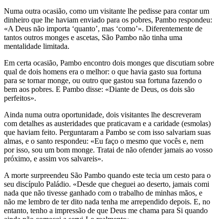
Numa outra ocasião, como um visitante lhe pedisse para contar um
dinheiro que lhe haviam enviado para os pobres, Pambo respondeu:
«A Deus não importa ‘quanto’, mas ‘como’». Diferentemente de
tantos outros monges e ascetas, São Pambo não tinha uma
mentalidade limitada.
Em certa ocasião, Pambo encontro dois monges que discutiam sobre
qual de dois homens era o melhor: o que havia gasto sua fortuna
para se tornar monge, ou outro que gastou sua fortuna fazendo o
bem aos pobres. E Pambo disse: «Diante de Deus, os dois são
perfeitos».
Ainda numa outra oportunidade, dois visitantes lhe descreveram
com detalhes as austeridades que praticavam e a caridade (esmolas)
que haviam feito. Perguntaram a Pambo se com isso salvariam suas
almas, e o santo respondeu: «Eu faço o mesmo que vocês e, nem
por isso, sou um bom monge. Tratai de não ofender jamais ao vosso
próximo, e assim vos salvareis».
A morte surpreendeu São Pambo quando este tecia um cesto para o
seu discípulo Paládio. «Desde que cheguei ao deserto, jamais comi
nada que não tivesse ganhado com o trabalho de minhas mãos, e
não me lembro de ter dito nada tenha me arrependido depois. E, no
entanto, tenho a impressão de que Deus me chama para Si quando