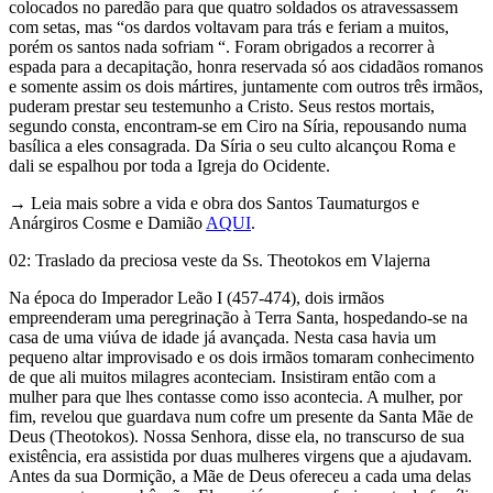
colocados no paredão para que quatro soldados os atravessassem
com setas, mas “os dardos voltavam para trás e feriam a muitos,
porém os santos nada sofriam “. Foram obrigados a recorrer à
espada para a decapitação, honra reservada só aos cidadãos romanos
e somente assim os dois mártires, juntamente com outros três irmãos,
puderam prestar seu testemunho a Cristo. Seus restos mortais,
segundo consta, encontram-se em Ciro na Síria, repousando numa
basílica a eles consagrada. Da Síria o seu culto alcançou Roma e
dali se espalhou por toda a Igreja do Ocidente.
→ Leia mais sobre a vida e obra dos Santos Taumaturgos e
Anárgiros Cosme e Damião
AQUI
.
02: Traslado da preciosa veste da Ss. Theotokos em Vlajerna
Na época do Imperador Leão I (457-474), dois irmãos
empreenderam uma peregrinação à Terra Santa, hospedando-se na
casa de uma viúva de idade já avançada. Nesta casa havia um
pequeno altar improvisado e os dois irmãos tomaram conhecimento
de que ali muitos milagres aconteciam. Insistiram então com a
mulher para que lhes contasse como isso acontecia. A mulher, por
fim, revelou que guardava num cofre um presente da Santa Mãe de
Deus (Theotokos). Nossa Senhora, disse ela, no transcurso de sua
existência, era assistida por duas mulheres virgens que a ajudavam.
Antes da sua Dormição, a Mãe de Deus ofereceu a cada uma delas