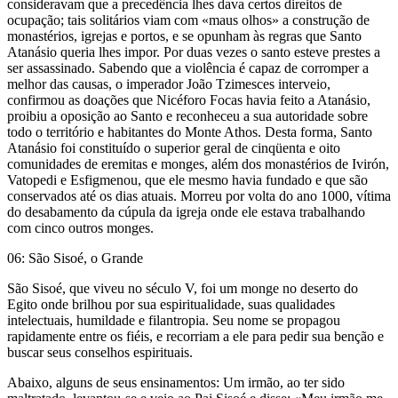
consideravam que a precedência lhes dava certos direitos de
ocupação; tais solitários viam com «maus olhos» a construção de
monastérios, igrejas e portos, e se opunham às regras que Santo
Atanásio queria lhes impor. Por duas vezes o santo esteve prestes a
ser assassinado. Sabendo que a violência é capaz de corromper a
melhor das causas, o imperador João Tzimesces interveio,
confirmou as doações que Nicéforo Focas havia feito a Atanásio,
proibiu a oposição ao Santo e reconheceu a sua autoridade sobre
todo o território e habitantes do Monte Athos. Desta forma, Santo
Atanásio foi constituído o superior geral de cinqüenta e oito
comunidades de eremitas e monges, além dos monastérios de Ivirón,
Vatopedi e Esfigmenou, que ele mesmo havia fundado e que são
conservados até os dias atuais. Morreu por volta do ano 1000, vítima
do desabamento da cúpula da igreja onde ele estava trabalhando
com cinco outros monges.
06: São Sisoé, o Grande
São Sisoé, que viveu no século V, foi um monge no deserto do
Egito onde brilhou por sua espiritualidade, suas qualidades
intelectuais, humildade e filantropia. Seu nome se propagou
rapidamente entre os fiéis, e recorriam a ele para pedir sua benção e
buscar seus conselhos espirituais.
Abaixo, alguns de seus ensinamentos: Um irmão, ao ter sido