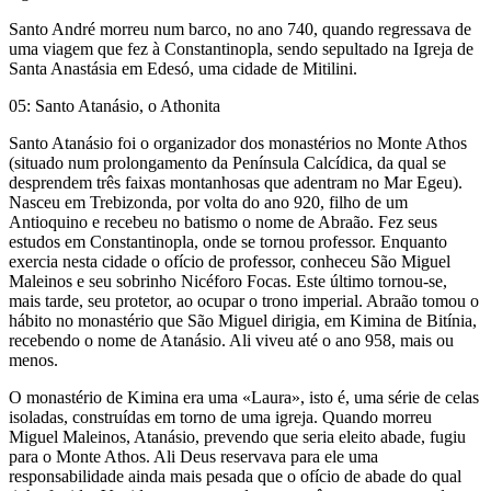
Santo André morreu num barco, no ano 740, quando regressava de
uma viagem que fez à Constantinopla, sendo sepultado na Igreja de
Santa Anastásia em Edesó, uma cidade de Mitilini.
05: Santo Atanásio, o Athonita
Santo Atanásio foi o organizador dos monastérios no Monte Athos
(situado num prolongamento da Península Calcídica, da qual se
desprendem três faixas montanhosas que adentram no Mar Egeu).
Nasceu em Trebizonda, por volta do ano 920, filho de um
Antioquino e recebeu no batismo o nome de Abraão. Fez seus
estudos em Constantinopla, onde se tornou professor. Enquanto
exercia nesta cidade o ofício de professor, conheceu São Miguel
Maleinos e seu sobrinho Nicéforo Focas. Este último tornou-se,
mais tarde, seu protetor, ao ocupar o trono imperial. Abraão tomou o
hábito no monastério que São Miguel dirigia, em Kimina de Bitínia,
recebendo o nome de Atanásio. Ali viveu até o ano 958, mais ou
menos.
O monastério de Kimina era uma «Laura», isto é, uma série de celas
isoladas, construídas em torno de uma igreja. Quando morreu
Miguel Maleinos, Atanásio, prevendo que seria eleito abade, fugiu
para o Monte Athos. Ali Deus reservava para ele uma
responsabilidade ainda mais pesada que o ofício de abade do qual