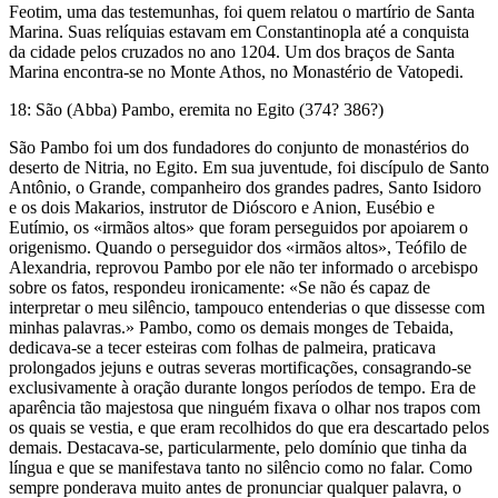
Feotim, uma das testemunhas, foi quem relatou o martírio de Santa
Marina. Suas relíquias estavam em Constantinopla até a conquista
da cidade pelos cruzados no ano 1204. Um dos braços de Santa
Marina encontra-se no Monte Athos, no Monastério de Vatopedi.
18: São (Abba) Pambo, eremita no Egito (374? 386?)
São Pambo foi um dos fundadores do conjunto de monastérios do
deserto de Nitria, no Egito. Em sua juventude, foi discípulo de Santo
Antônio, o Grande, companheiro dos grandes padres, Santo Isidoro
e os dois Makarios, instrutor de Dióscoro e Anion, Eusébio e
Eutímio, os «irmãos altos» que foram perseguidos por apoiarem o
origenismo. Quando o perseguidor dos «irmãos altos», Teófilo de
Alexandria, reprovou Pambo por ele não ter informado o arcebispo
sobre os fatos, respondeu ironicamente: «Se não és capaz de
interpretar o meu silêncio, tampouco entenderias o que dissesse com
minhas palavras.» Pambo, como os demais monges de Tebaida,
dedicava-se a tecer esteiras com folhas de palmeira, praticava
prolongados jejuns e outras severas mortificações, consagrando-se
exclusivamente à oração durante longos períodos de tempo. Era de
aparência tão majestosa que ninguém fixava o olhar nos trapos com
os quais se vestia, e que eram recolhidos do que era descartado pelos
demais. Destacava-se, particularmente, pelo domínio que tinha da
língua e que se manifestava tanto no silêncio como no falar. Como
sempre ponderava muito antes de pronunciar qualquer palavra, o