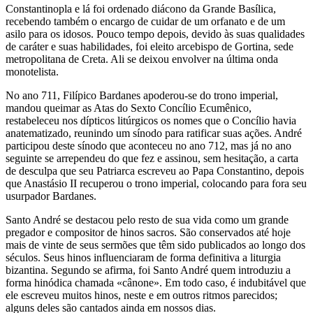
Constantinopla e lá foi ordenado diácono da Grande Basílica,
recebendo também o encargo de cuidar de um orfanato e de um
asilo para os idosos. Pouco tempo depois, devido às suas qualidades
de caráter e suas habilidades, foi eleito arcebispo de Gortina, sede
metropolitana de Creta. Ali se deixou envolver na última onda
monotelista.
No ano 711, Filípico Bardanes apoderou-se do trono imperial,
mandou queimar as Atas do Sexto Concílio Ecumênico,
restabeleceu nos dípticos litúrgicos os nomes que o Concílio havia
anatematizado, reunindo um sínodo para ratificar suas ações. André
participou deste sínodo que aconteceu no ano 712, mas já no ano
seguinte se arrependeu do que fez e assinou, sem hesitação, a carta
de desculpa que seu Patriarca escreveu ao Papa Constantino, depois
que Anastásio II recuperou o trono imperial, colocando para fora seu
usurpador Bardanes.
Santo André se destacou pelo resto de sua vida como um grande
pregador e compositor de hinos sacros. São conservados até hoje
mais de vinte de seus sermões que têm sido publicados ao longo dos
séculos. Seus hinos influenciaram de forma definitiva a liturgia
bizantina. Segundo se afirma, foi Santo André quem introduziu a
forma hinódica chamada «cânone». Em todo caso, é indubitável que
ele escreveu muitos hinos, neste e em outros ritmos parecidos;
alguns deles são cantados ainda em nossos dias.