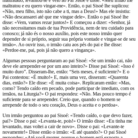
maltratado, levantou-se e veio ao Pai Sisoé e disse: «Meu irmão me
maltratou e eu quero vingar-me». Então, o pai Sisoé lhe suplicou:
«Não, meu filho, isto não cabe a ti, mas a Deus!» Mas ele insistiu:
«Não descansarei até que me vingue dele». Então o pai Sisoé lhe
disse: «Vem, vamos rezar juntos!» E começou a dizer: «Senhor, já
não necessitamos mais de tua Providência, nem de teu cuidado para
conosco; já não és o nosso auxílio, pois este nosso irmão quer
depender de si próprio, seguir sua própria vontade e vingar-se de seu
irmão». Ao ouvir isso, o irmão caiu aos pés do pai e lhe disse:
«Perdoe-me, pai, pois já não quero a vingança».
Algumas pessoas perguntaram ao pai Sisoé: «Se um irmão cai, não
deve ele arrepender-se por um ano inteiro?» Disse pai Sisoé: «Isso é
muito duro”. Disseram-lhe, então: “Seis meses, é suficiente?» E o
Pai contestou: «É muito!» E, mais uma vez, disseram: «Quarenta
dias, então?» Ele disse: «É muita coisa». Replicaram então: «Mas,
como? Tendo caído em pecado, pode participar de imediato, com os
irmãos, na Liturgia?» O pai respondeu: «Não. Mas pouco tempo é
suficiente para se arrepender. Creio que, quando o homem se
arrepende de todo o seu coração, Deus o aceita e o perdoa».
Um irmão perguntou ao pai Sisoé: «Tendo caído, o que devo fazer,
pai?» Disse o pai: «Levanta-te, pois!» O irmão disse: «Eu tinha me
levantado, mas voltei a cair de novo». Disse o pai: «Levante-te
novamente!» Disse então o irmão: «E até quando?» O pai Sisoé
respondeu: «Até você morrer, porque o homem está exposto a