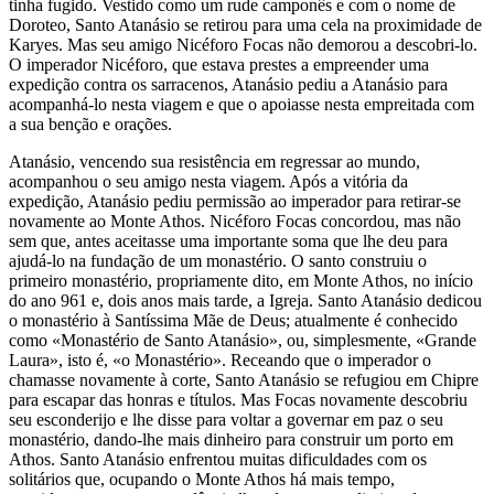
tinha fugido. Vestido como um rude camponês e com o nome de
Doroteo, Santo Atanásio se retirou para uma cela na proximidade de
Karyes. Mas seu amigo Nicéforo Focas não demorou a descobri-lo.
O imperador Nicéforo, que estava prestes a empreender uma
expedição contra os sarracenos, Atanásio pediu a Atanásio para
acompanhá-lo nesta viagem e que o apoiasse nesta empreitada com
a sua benção e orações.
Atanásio, vencendo sua resistência em regressar ao mundo,
acompanhou o seu amigo nesta viagem. Após a vitória da
expedição, Atanásio pediu permissão ao imperador para retirar-se
novamente ao Monte Athos. Nicéforo Focas concordou, mas não
sem que, antes aceitasse uma importante soma que lhe deu para
ajudá-lo na fundação de um monastério. O santo construiu o
primeiro monastério, propriamente dito, em Monte Athos, no início
do ano 961 e, dois anos mais tarde, a Igreja. Santo Atanásio dedicou
o monastério à Santíssima Mãe de Deus; atualmente é conhecido
como «Monastério de Santo Atanásio», ou, simplesmente, «Grande
Laura», isto é, «o Monastério». Receando que o imperador o
chamasse novamente à corte, Santo Atanásio se refugiou em Chipre
para escapar das honras e títulos. Mas Focas novamente descobriu
seu esconderijo e lhe disse para voltar a governar em paz o seu
monastério, dando-lhe mais dinheiro para construir um porto em
Athos. Santo Atanásio enfrentou muitas dificuldades com os
solitários que, ocupando o Monte Athos há mais tempo,