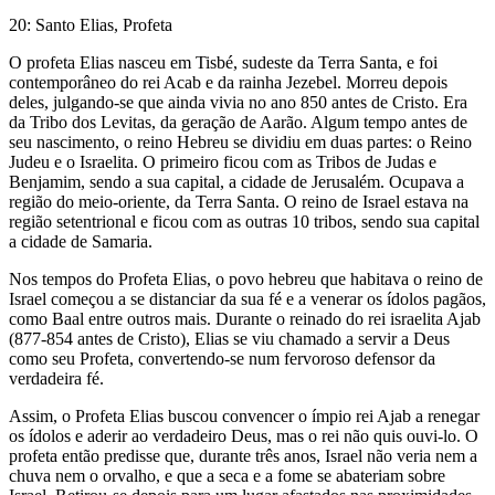
20: Santo Elias, Profeta
O profeta Elias nasceu em Tisbé, sudeste da Terra Santa, e foi
contemporâneo do rei Acab e da rainha Jezebel. Morreu depois
deles, julgando-se que ainda vivia no ano 850 antes de Cristo. Era
da Tribo dos Levitas, da geração de Aarão. Algum tempo antes de
seu nascimento, o reino Hebreu se dividiu em duas partes: o Reino
Judeu e o Israelita. O primeiro ficou com as Tribos de Judas e
Benjamim, sendo a sua capital, a cidade de Jerusalém. Ocupava a
região do meio-oriente, da Terra Santa. O reino de Israel estava na
região setentrional e ficou com as outras 10 tribos, sendo sua capital
a cidade de Samaria.
Nos tempos do Profeta Elias, o povo hebreu que habitava o reino de
Israel começou a se distanciar da sua fé e a venerar os ídolos pagãos,
como Baal entre outros mais. Durante o reinado do rei israelita Ajab
(877-854 antes de Cristo), Elias se viu chamado a servir a Deus
como seu Profeta, convertendo-se num fervoroso defensor da
verdadeira fé.
Assim, o Profeta Elias buscou convencer o ímpio rei Ajab a renegar
os ídolos e aderir ao verdadeiro Deus, mas o rei não quis ouvi-lo. O
profeta então predisse que, durante três anos, Israel não veria nem a
chuva nem o orvalho, e que a seca e a fome se abateriam sobre