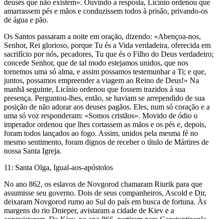
deuses que não existem». Ouvindo a resposta, Licínio ordenou que
amarrassem pés e mãos e conduzissem todos à prisão, privando-os
de água e pão.
Os Santos passaram a noite em oração, dizendo: «Abençoa-nos,
Senhor, Rei glorioso, porque Tu és a Vida verdadeira, oferecida em
sacrifício por nós, pecadores, Tu que és o Filho do Deus verdadeiro;
concede Senhor, que de tal modo estejamos unidos, que nos
tornemos uma só alma, e assim possamos testemunhar a Ti; e que,
juntos, possamos empreender a viagem ao Reino de Deus!» Na
manhã seguinte, Licínio ordenou que fossem trazidos à sua
presença. Perguntou-lhes, então, se haviam se arrependido de sua
posição de não adorar aos deuses pagãos. Eles, num só coração e a
uma só voz responderam: «Somos cristãos». Movido de ódio o
imperador ordenou que lhes cortassem as mãos e os pés e, depois,
foram todos lançados ao fogo. Assim, unidos pela mesma fé no
mesmo sentimento, foram dignos de receber o título de Mártires de
nossa Santa Igreja.
11: Santa Olga, Igual-aos-apóstolos
No ano 862, os eslavos de Novgorod chamaram Riurik para que
assumisse seu governo. Dois de seus companheiros, Ascold e Dir,
deixaram Novgorod rumo ao Sul do país em busca de fortuna. Às
margens do rio Dnieper, avistaram a cidade de Kiev e a