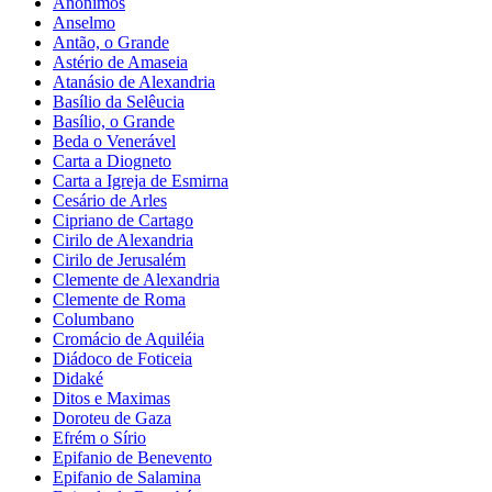
Anônimos
Anselmo
Antão, o Grande
Astério de Amaseia
Atanásio de Alexandria
Basílio da Selêucia
Basílio, o Grande
Beda o Venerável
Carta a Diogneto
Carta a Igreja de Esmirna
Cesário de Arles
Cipriano de Cartago
Cirilo de Alexandria
Cirilo de Jerusalém
Clemente de Alexandria
Clemente de Roma
Columbano
Cromácio de Aquiléia
Diádoco de Foticeia
Didaké
Ditos e Maximas
Doroteu de Gaza
Efrém o Sírio
Epifanio de Benevento
Epifanio de Salamina