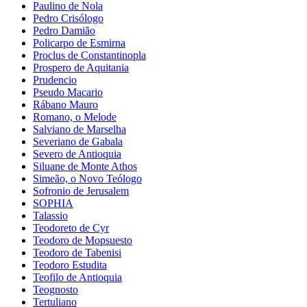
Paulino de Nola
Pedro Crisólogo
Pedro Damião
Policarpo de Esmirna
Proclus de Constantinopla
Prospero de Aquitania
Prudencio
Pseudo Macario
Rábano Mauro
Romano, o Melode
Salviano de Marselha
Severiano de Gabala
Severo de Antioquia
Siluane de Monte Athos
Simeão, o Novo Teólogo
Sofronio de Jerusalem
SOPHIA
Talassio
Teodoreto de Cyr
Teodoro de Mopsuesto
Teodoro de Tabenisi
Teodoro Estudita
Teofilo de Antioquia
Teognosto
Tertuliano