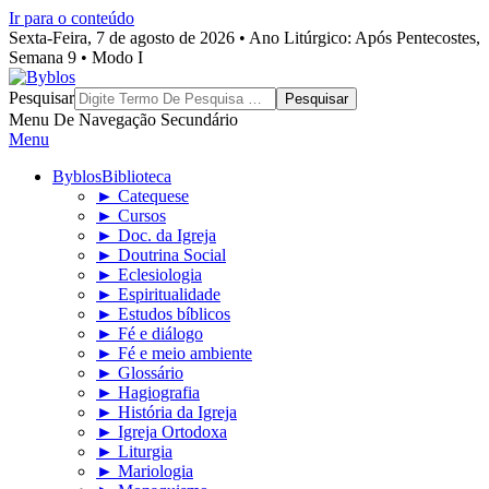
Ir para o conteúdo
Sexta-Feira, 7 de agosto de 2026 • Ano Litúrgico: Após Pentecostes,
Semana 9 • Modo I
Byblos
Pesquisar
Menu De Navegação Secundário
Menu
Byblos
Biblioteca
► Catequese
► Cursos
► Doc. da Igreja
► Doutrina Social
► Eclesiologia
► Espiritualidade
► Estudos bíblicos
► Fé e diálogo
► Fé e meio ambiente
► Glossário
► Hagiografia
► História da Igreja
► Igreja Ortodoxa
► Liturgia
► Mariologia