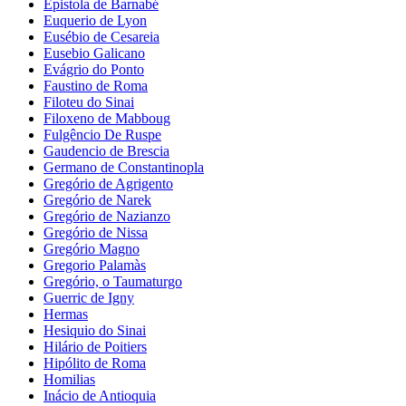
Epistola de Barnabé
Euquerio de Lyon
Eusébio de Cesareia
Eusebio Galicano
Evágrio do Ponto
Faustino de Roma
Filoteu do Sinai
Filoxeno de Mabboug
Fulgêncio De Ruspe
Gaudencio de Brescia
Germano de Constantinopla
Gregório de Agrigento
Gregório de Narek
Gregório de Nazianzo
Gregório de Nissa
Gregório Magno
Gregorio Palamàs
Gregório, o Taumaturgo
Guerric de Igny
Hermas
Hesiquio do Sinai
Hilário de Poitiers
Hipólito de Roma
Homilias
Inácio de Antioquia