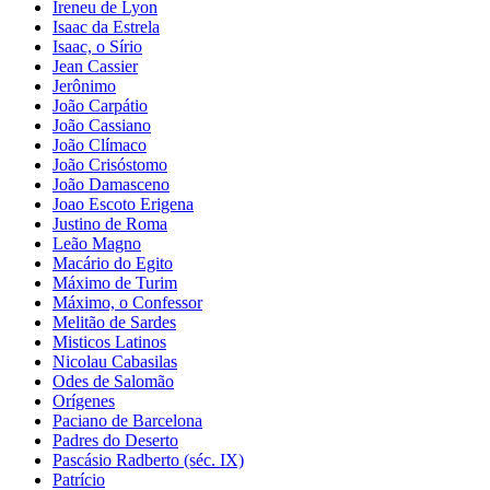
Ireneu de Lyon
Isaac da Estrela
Isaac, o Sírio
Jean Cassier
Jerônimo
João Carpátio
João Cassiano
João Clímaco
João Crisóstomo
João Damasceno
Joao Escoto Erigena
Justino de Roma
Leão Magno
Macário do Egito
Máximo de Turim
Máximo, o Confessor
Melitão de Sardes
Misticos Latinos
Nicolau Cabasilas
Odes de Salomão
Orígenes
Paciano de Barcelona
Padres do Deserto
Pascásio Radberto (séc. IX)
Patrício