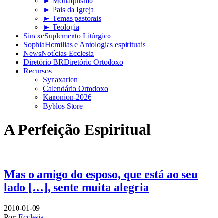
► Monaquismo
► Pais da Igreja
► Temas pastorais
► Teologia
Sinaxe
Suplemento Litúrgico
Sophia
Homilias e Antologias espirituais
News
Notícias Ecclesia
Diretório BR
Diretório Ortodoxo
Recursos
Synaxarion
Calendário Ortodoxo
Kanonion-2026
Byblos Store
A Perfeição Espiritual
Mas o amigo do esposo, que está ao seu
lado […], sente muita alegria
2010-01-09
Por:
Ecclesia