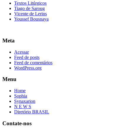
Textos Litúrgicos
Tiago de Saroug
Vicente de Lerins
Youssef Bousnaya
Meta
Acessar
Feed de posts
Feed de comentários
WordPress.org
Menu
Home
Sophia
Synaxarion
N E W S
Diretório BRASIL
Contate-nos