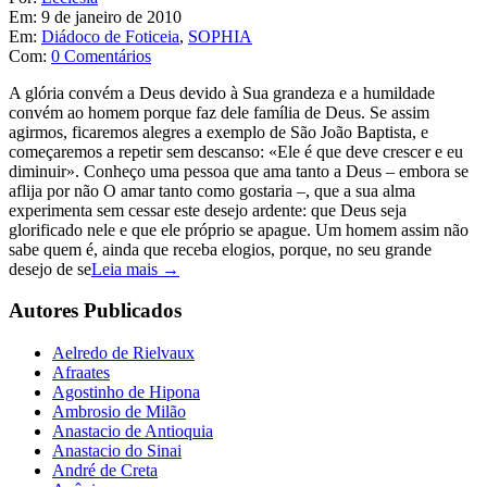
Em:
9 de janeiro de 2010
Em:
Diádoco de Foticeia
,
SOPHIA
Com:
0 Comentários
A glória convém a Deus devido à Sua grandeza e a humildade
convém ao homem porque faz dele família de Deus. Se assim
agirmos, ficaremos alegres a exemplo de São João Baptista, e
começaremos a repetir sem descanso: «Ele é que deve crescer e eu
diminuir». Conheço uma pessoa que ama tanto a Deus – embora se
aflija por não O amar tanto como gostaria –, que a sua alma
experimenta sem cessar este desejo ardente: que Deus seja
glorificado nele e que ele próprio se apague. Um homem assim não
sabe quem é, ainda que receba elogios, porque, no seu grande
desejo de se
Leia mais →
Autores Publicados
Aelredo de Rielvaux
Afraates
Agostinho de Hipona
Ambrosio de Milão
Anastacio de Antioquia
Anastacio do Sinai
André de Creta