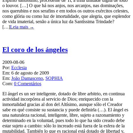
Espírito santíssimo, procedente de Ti, a trina unidade digna de todo
o louvor. […] O que há nos anjos, nos arcanjos, nas dominações,
nos querubins e nos serafins e em todos os outros exércitos celestes,
como glória ou como luz de imortalidade, que alegria, que esplendor
de vida imaterial, senão a única luz da Santíssima Trindade?
[…]
Leia mais →
El coro de los ángeles
2009-08-06
Por:
Ecclesia
Em:
6 de agosto de 2009
Em:
João Damasceno
,
SOPHIA
Com:
0 Comentários
El ángel es un ser inteligente, dotado de libre arbitrio, en continua
actividad incorpórea al servicio de Dios; enriquecido con la
inmortalidad gracias al don del Altísimo, aunque sólo el Creador
sabe en qué consiste su sustancia y puede definirla (…). El ángel es
una naturaleza racional, inteligente, libre, sujeto a razonamiento y
determinado en la voluntad, pues todo lo que ha sido creado debe
estar sujeto a cambio: sólo lo increado está fuera de la esfera de la
mutabilidad. También lo que es racional está dotado de libertad y,