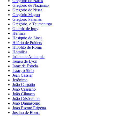
Gregório de Narek
Gregório de Nazianzo
Gregório de Nissa
Gregório Magno
Gregorio Palamàs
Gregório, o Taumaturgo
Guerric de Igny
Hermas
Hesiquio do Sinai
Hilário de Poitiers
Hipólito de Roma
Homilias
Inácio de Antioquia
Ireneu de Lyon
Isaac da Estrela
Isaac, o Sírio
Jean Cassier
Jerônimo
João Carpátio
João Cassiano
João Clímaco
João Crisóstomo
João Damasceno
Joao Escoto Erigena
Justino de Roma