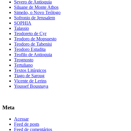
Severo de Antioquia
Siluane de Monte Athos
Simeão, o Novo Teólogo
Sofronio de Jerusalem
SOPHIA
Talassio
Teodoreto de Cyr
Teodoro de Mopsuesto
Teodoro de Tabenisi
Teodoro Estudita
Teofilo de Antioquia
Teognosto
Tertuliano
Textos Litúrgicos
Tiago de Saroug
Vicente de Lerins
Youssef Bousnaya
Meta
Acessar
Feed de posts
Feed de comentários