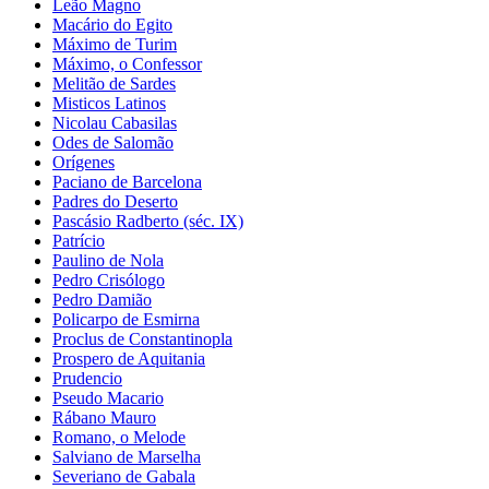
Leão Magno
Macário do Egito
Máximo de Turim
Máximo, o Confessor
Melitão de Sardes
Misticos Latinos
Nicolau Cabasilas
Odes de Salomão
Orígenes
Paciano de Barcelona
Padres do Deserto
Pascásio Radberto (séc. IX)
Patrício
Paulino de Nola
Pedro Crisólogo
Pedro Damião
Policarpo de Esmirna
Proclus de Constantinopla
Prospero de Aquitania
Prudencio
Pseudo Macario
Rábano Mauro
Romano, o Melode
Salviano de Marselha
Severiano de Gabala