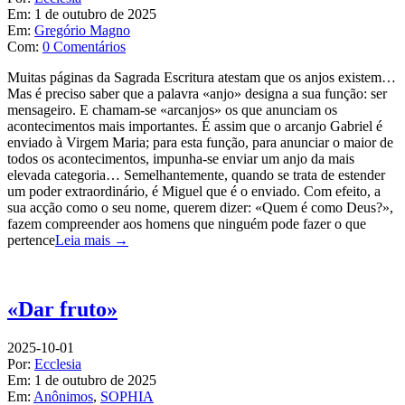
Em:
1 de outubro de 2025
Em:
Gregório Magno
Com:
0 Comentários
Muitas páginas da Sagrada Escritura atestam que os anjos existem…
Mas é preciso saber que a palavra «anjo» designa a sua função: ser
mensageiro. E chamam-se «arcanjos» os que anunciam os
acontecimentos mais importantes. É assim que o arcanjo Gabriel é
enviado à Virgem Maria; para esta função, para anunciar o maior de
todos os acontecimentos, impunha-se enviar um anjo da mais
elevada categoria… Semelhantemente, quando se trata de estender
um poder extraordinário, é Miguel que é o enviado. Com efeito, a
sua acção como o seu nome, querem dizer: «Quem é como Deus?»,
fazem compreender aos homens que ninguém pode fazer o que
pertence
Leia mais →
«Dar fruto»
2025-10-01
Por:
Ecclesia
Em:
1 de outubro de 2025
Em:
Anônimos
,
SOPHIA