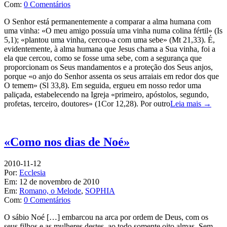
Com:
0 Comentários
O Senhor está permanentemente a comparar a alma humana com
uma vinha: «O meu amigo possuía uma vinha numa colina fértil» (Is
5,1); «plantou uma vinha, cercou-a com uma sebe» (Mt 21,33). É,
evidentemente, à alma humana que Jesus chama a Sua vinha, foi a
ela que cercou, como se fosse uma sebe, com a segurança que
proporcionam os Seus mandamentos e a proteção dos Seus anjos,
porque «o anjo do Senhor assenta os seus arraiais em redor dos que
O temem» (Sl 33,8). Em seguida, ergueu em nosso redor uma
paliçada, estabelecendo na Igreja «primeiro, apóstolos, segundo,
profetas, terceiro, doutores» (1Cor 12,28). Por outro
Leia mais →
«Como nos dias de Noé»
2010-11-12
Por:
Ecclesia
Em:
12 de novembro de 2010
Em:
Romano, o Melode
,
SOPHIA
Com:
0 Comentários
O sábio Noé […] embarcou na arca por ordem de Deus, com os
seus filhos e as mulheres destes, ao todo somente oito almas. Sem