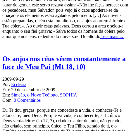
parar de gemer, este servo rezava assim: «Não me faças perecer com
os pecadores, meu Salvador, pois vejo já o caos apoderar-se da
criação e os elementos estão agitados pelo medo. […] As nuvens
estão preparadas, o céu está tumultuoso, os anjos acorrem à frente da
Tua cólera». Ao ouvir estas palavras, Deus cerrou a arca e selou-a,
enquanto o seu fiel gritava: «Salva todos os homens da cólera pelo
amor que nos tens, redentor do universo». Do alto do
Leia mais →
Os anjos nos céus vêem constantemente a
face de Meu Pai (Mt 18, 10)
2009-09-29
Por:
Ecclesia
Em:
29 de setembro de 2009
Em:
Simeão, o Novo Teólogo
,
SOPHIA
Com:
0 Comentários
Eu Te dou graças, porque me concedeste a vida, e conhecer-Te e
adorar-Te, meu Deus. Porque «a vida, é conhecer-te, a Ti, único
Deus verdadeiro» (Jo 17, 3), criador e autor de tudo, não gerado,
não criado, sem princípio, único, e Teu Filho, gerado de ti, e o