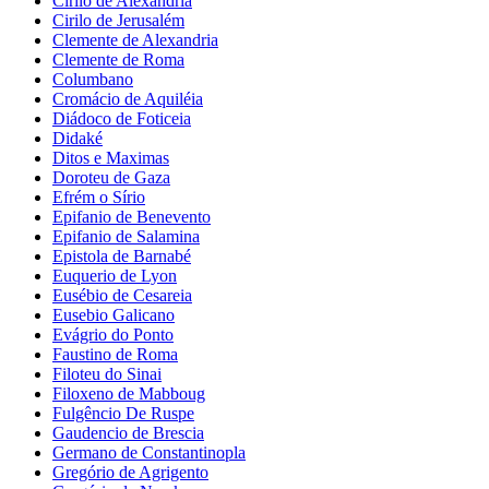
Cirilo de Alexandria
Cirilo de Jerusalém
Clemente de Alexandria
Clemente de Roma
Columbano
Cromácio de Aquiléia
Diádoco de Foticeia
Didaké
Ditos e Maximas
Doroteu de Gaza
Efrém o Sírio
Epifanio de Benevento
Epifanio de Salamina
Epistola de Barnabé
Euquerio de Lyon
Eusébio de Cesareia
Eusebio Galicano
Evágrio do Ponto
Faustino de Roma
Filoteu do Sinai
Filoxeno de Mabboug
Fulgêncio De Ruspe
Gaudencio de Brescia
Germano de Constantinopla
Gregório de Agrigento