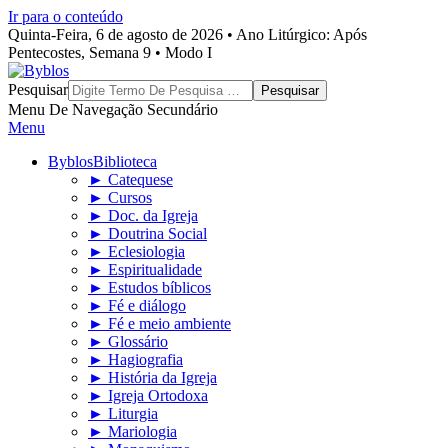
Ir para o conteúdo
Quinta-Feira, 6 de agosto de 2026 • Ano Litúrgico: Após
Pentecostes, Semana 9 • Modo I
Byblos
Pesquisar
Menu De Navegação Secundário
Menu
Byblos
Biblioteca
► Catequese
► Cursos
► Doc. da Igreja
► Doutrina Social
► Eclesiologia
► Espiritualidade
► Estudos bíblicos
► Fé e diálogo
► Fé e meio ambiente
► Glossário
► Hagiografia
► História da Igreja
► Igreja Ortodoxa
► Liturgia
► Mariologia