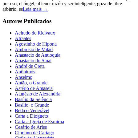
por eso, el ángel, al tener razón y ser inteligente, goza de libre
arbitrio; es
Leia mais →
Autores Publicados
Aelredo de Rielvaux
Afraates
Agostinho de Hipona
Ambrosio de Milão
Anastacio de Antioquia
Anastacio do Sinai
André de Creta
Anônimos
Anselmo
Antão, o Grande
Astério de Amaseia
Atanásio de Alexandria
Basílio da Selêucia
Basílio, o Grande
Beda o Venerável
Carta a Diogneto
Carta a Igreja de Esmirna
Cesário de Arles
Cipriano de Cartago