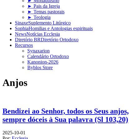
► Monaquismo
► Pais da Igreja
► Temas pastorais
► Teologia
Sinaxe
Suplemento Litúrgico
Sophia
Homilias e Antologias espirituais
News
Notícias Ecclesia
Diretório BR
Diretório Ortodoxo
Recursos
Synaxarion
Calendário Ortodoxo
Kanonion-2026
Byblos Store
Anjos
Bendizei ao Senhor, todos os Seus anjos,
sempre dóceis à Sua palavra (Sl 103,20)
2025-10-01
Por:
Ecclesia