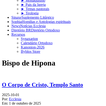
► Monaquismo
► Pais da Igreja
► Temas pastorais
► Teologia
Sinaxe
Suplemento Litúrgico
Sophia
Homilias e Antologias espirituais
News
Notícias Ecclesia
Diretório BR
Diretório Ortodoxo
Recursos
Synaxarion
Calendário Ortodoxo
Kanonion-2026
Byblos Store
Bispo de Hipona
O Corpo de Cristo, Templo Santo
2025-10-01
Por:
Ecclesia
Em:
1 de outubro de 2025