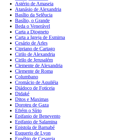
Astério de Amaseia
Atanásio de Alexandria
Basílio da Selêucia
Basílio, o Grande
Beda o Venerável
Carta a Diogneto
Carta a Igreja de Esmirna
Cesário de Arles
Cipriano de Cartago
Cirilo de Alexandria
Cirilo de Jerusalém
Clemente de Alexandria
Clemente de Roma
Columbano
Cromácio de Aquiléia
Diádoco de Foticeia
Didaké
Ditos e Maximas
Doroteu de Gaza
Efrém o Sírio
Epifanio de Benevento
Epifanio de Salamina
Epistola de Barnabé
Euquerio de Lyon
Eusébio de Cesareia