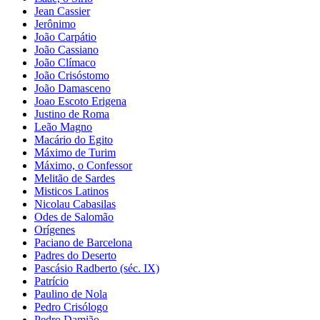
Jean Cassier
Jerônimo
João Carpátio
João Cassiano
João Clímaco
João Crisóstomo
João Damasceno
Joao Escoto Erigena
Justino de Roma
Leão Magno
Macário do Egito
Máximo de Turim
Máximo, o Confessor
Melitão de Sardes
Misticos Latinos
Nicolau Cabasilas
Odes de Salomão
Orígenes
Paciano de Barcelona
Padres do Deserto
Pascásio Radberto (séc. IX)
Patrício
Paulino de Nola
Pedro Crisólogo
Pedro Damião