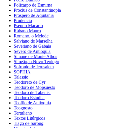
Policarpo de Esmirna
Proclus de Constantinopla
Prospero de Aquitania
Prudencio
Pseudo Macario
Rábano Mauro
Romano, o Melode
Salviano de Marselha
Severiano de Gabala
Severo de Antioquia
Siluane de Monte Athos
Simeão, o Novo Teólogo
Sofronio de Jerusalem
SOPHIA
Talassio
Teodoreto de Cyr
Teodoro de Mopsuesto
Teodoro de Tabenisi
Teodoro Estudita
Teofilo de Antioquia
Teognosto
Tertuliano
Textos Litúrgicos
Tiago de Saroug