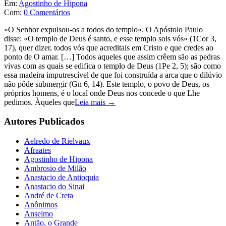
Em:
Agostinho de Hipona
Com:
0 Comentários
«O Senhor expulsou-os a todos do templo». O Apóstolo Paulo
disse: «O templo de Deus é santo, e esse templo sois vós» (1Cor 3,
17), quer dizer, todos vós que acreditais em Cristo e que credes ao
ponto de O amar. […] Todos aqueles que assim crêem são as pedras
vivas com as quais se edifica o templo de Deus (1Pe 2, 5); são como
essa madeira imputrescível de que foi construída a arca que o dilúvio
não pôde submergir (Gn 6, 14). Este templo, o povo de Deus, os
próprios homens, é o local onde Deus nos concede o que Lhe
pedimos. Àqueles que
Leia mais →
Autores Publicados
Aelredo de Rielvaux
Afraates
Agostinho de Hipona
Ambrosio de Milão
Anastacio de Antioquia
Anastacio do Sinai
André de Creta
Anônimos
Anselmo
Antão, o Grande