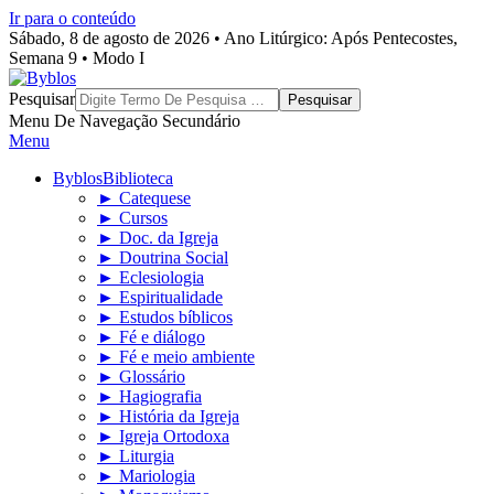
Ir para o conteúdo
Sábado, 8 de agosto de 2026 • Ano Litúrgico: Após Pentecostes,
Semana 9 • Modo I
Byblos
Pesquisar
Menu De Navegação Secundário
Menu
Byblos
Biblioteca
► Catequese
► Cursos
► Doc. da Igreja
► Doutrina Social
► Eclesiologia
► Espiritualidade
► Estudos bíblicos
► Fé e diálogo
► Fé e meio ambiente
► Glossário
► Hagiografia
► História da Igreja
► Igreja Ortodoxa
► Liturgia
► Mariologia