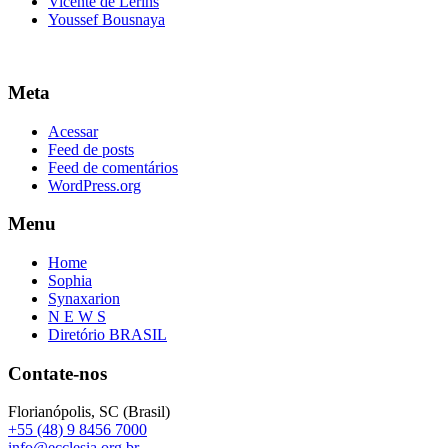
Vicente de Lerins
Youssef Bousnaya
Meta
Acessar
Feed de posts
Feed de comentários
WordPress.org
Menu
Home
Sophia
Synaxarion
N E W S
Diretório BRASIL
Contate-nos
Florianópolis, SC (Brasil)
+55 (48) 9 8456 7000
info@ecclesia.org.br