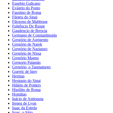
Eusebio Galicano
Evágrio do Ponto
Faustino de Roma
Filoteu do Sinai
Filoxeno de Mabboug
Fulgêncio De Ruspe
Gaudencio de Brescia
Germano de Constantinopla
Gregório de Agrigento
Gregório de Narek
Gregório de Nazianzo
Gregório de Nissa
Gregório Magno
Gregorio Palamàs
Gregório, o Taumaturgo
Guerric de Igny
Hermas
Hesiquio do Sinai
Hilário de Poitiers
Hipólito de Roma
Homilias
Inácio de Antioquia
Ireneu de Lyon
Isaac da Estrela
Isaac, o Sírio