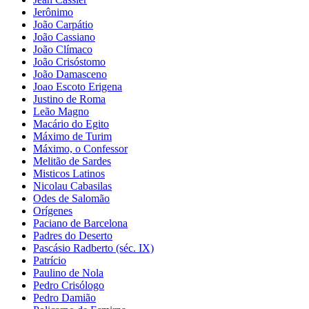
Jerônimo
João Carpátio
João Cassiano
João Clímaco
João Crisóstomo
João Damasceno
Joao Escoto Erigena
Justino de Roma
Leão Magno
Macário do Egito
Máximo de Turim
Máximo, o Confessor
Melitão de Sardes
Misticos Latinos
Nicolau Cabasilas
Odes de Salomão
Orígenes
Paciano de Barcelona
Padres do Deserto
Pascásio Radberto (séc. IX)
Patrício
Paulino de Nola
Pedro Crisólogo
Pedro Damião