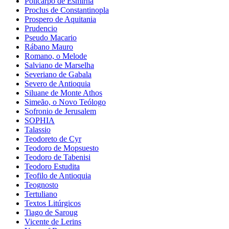
Policarpo de Esmirna
Proclus de Constantinopla
Prospero de Aquitania
Prudencio
Pseudo Macario
Rábano Mauro
Romano, o Melode
Salviano de Marselha
Severiano de Gabala
Severo de Antioquia
Siluane de Monte Athos
Simeão, o Novo Teólogo
Sofronio de Jerusalem
SOPHIA
Talassio
Teodoreto de Cyr
Teodoro de Mopsuesto
Teodoro de Tabenisi
Teodoro Estudita
Teofilo de Antioquia
Teognosto
Tertuliano
Textos Litúrgicos
Tiago de Saroug
Vicente de Lerins