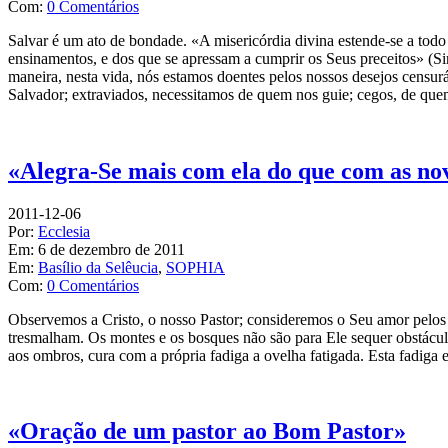
Com:
0 Comentários
Salvar é um ato de bondade. «A misericórdia divina estende-se a todo
ensinamentos, e dos que se apressam a cumprir os Seus preceitos» (S
maneira, nesta vida, nós estamos doentes pelos nossos desejos censu
Salvador; extraviados, necessitamos de quem nos guie; cegos, de qu
«Alegra-Se mais com ela do que com as no
2011-12-06
Por:
Ecclesia
Em:
6 de dezembro de 2011
Em:
Basílio da Selêucia
,
SOPHIA
Com:
0 Comentários
Observemos a Cristo, o nosso Pastor; consideremos o Seu amor pelos
tresmalham. Os montes e os bosques não são para Ele sequer obstáculo;
aos ombros, cura com a própria fadiga a ovelha fatigada. Esta fadiga
«Oração de um pastor ao Bom Pastor»