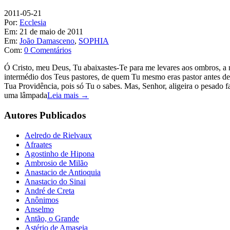
2011-05-21
Por:
Ecclesia
Em:
21 de maio de 2011
Em:
João Damasceno
,
SOPHIA
Com:
0 Comentários
Ó Cristo, meu Deus, Tu abaixastes-Te para me levares aos ombros, a m
intermédio dos Teus pastores, de quem Tu mesmo eras pastor antes de 
Tua Providência, pois só Tu o sabes. Mas, Senhor, aligeira o pesado
uma lâmpada
Leia mais →
Autores Publicados
Aelredo de Rielvaux
Afraates
Agostinho de Hipona
Ambrosio de Milão
Anastacio de Antioquia
Anastacio do Sinai
André de Creta
Anônimos
Anselmo
Antão, o Grande
Astério de Amaseia