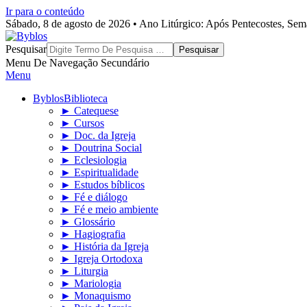
Ir para o conteúdo
Sábado, 8 de agosto de 2026 • Ano Litúrgico: Após Pentecostes, Se
Byblos
Pesquisar
Menu De Navegação Secundário
Menu
Byblos
Biblioteca
► Catequese
► Cursos
► Doc. da Igreja
► Doutrina Social
► Eclesiologia
► Espiritualidade
► Estudos bíblicos
► Fé e diálogo
► Fé e meio ambiente
► Glossário
► Hagiografia
► História da Igreja
► Igreja Ortodoxa
► Liturgia
► Mariologia
► Monaquismo