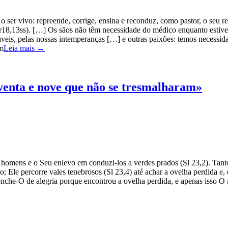
 o ser vivo: repreende, corrige, ensina e reconduz, como pastor, o se
ir18,13ss). […] Os sãos não têm necessidade do médico enquanto estive
ráveis, pelas nossas intemperanças […] e outras paixões: temos necessi
em
Leia mais →
venta e nove que não se tresmalharam»
 homens e o Seu enlevo em conduzi-los a verdes prados (Sl 23,2). Tan
 Ele percorre vales tenebrosos (Sl 23,4) até achar a ovelha perdida e,
 enche-O de alegria porque encontrou a ovelha perdida, e apenas isso O