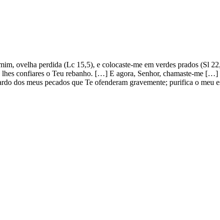
im, ovelha perdida (Lc 15,5), e colocaste-me em verdes prados (Sl 22,2
lhes confiares o Teu rebanho. […] E agora, Senhor, chamaste-me […] pa
 fardo dos meus pecados que Te ofenderam gravemente; purifica o meu e