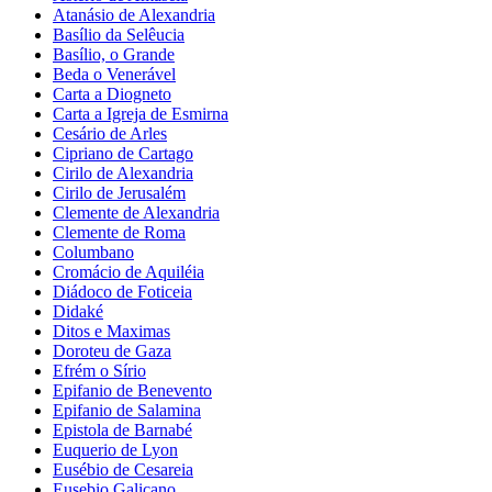
Atanásio de Alexandria
Basílio da Selêucia
Basílio, o Grande
Beda o Venerável
Carta a Diogneto
Carta a Igreja de Esmirna
Cesário de Arles
Cipriano de Cartago
Cirilo de Alexandria
Cirilo de Jerusalém
Clemente de Alexandria
Clemente de Roma
Columbano
Cromácio de Aquiléia
Diádoco de Foticeia
Didaké
Ditos e Maximas
Doroteu de Gaza
Efrém o Sírio
Epifanio de Benevento
Epifanio de Salamina
Epistola de Barnabé
Euquerio de Lyon
Eusébio de Cesareia
Eusebio Galicano