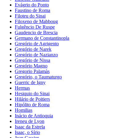
Evágrio do Ponto
Faustino de Roma
Filoteu do Sinai
Filoxeno de Mabboug
Fulgêncio De Ruspe
Gaudencio de Brescia
Germano de Constantinopla
Gregório de Agrigento
Gregório de Narek
Gregório de Nazianzo
Gregório de Nissa
Gregório Magno
Gregorio Palamàs
Gregório, o Taumaturgo
Guerric de Igny
Hermas
Hesiquio do Sinai
Hilário de Poitiers
Hipólito de Roma
Homilias
Inácio de Antioquia
Ireneu de Lyon
Isaac da Estrela
Isaac, o Sírio
Jean Cassier