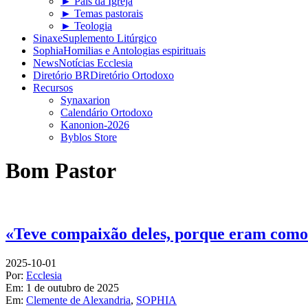
► Pais da Igreja
► Temas pastorais
► Teologia
Sinaxe
Suplemento Litúrgico
Sophia
Homilias e Antologias espirituais
News
Notícias Ecclesia
Diretório BR
Diretório Ortodoxo
Recursos
Synaxarion
Calendário Ortodoxo
Kanonion-2026
Byblos Store
Bom Pastor
«Teve compaixão deles, porque eram como
2025-10-01
Por:
Ecclesia
Em:
1 de outubro de 2025
Em:
Clemente de Alexandria
,
SOPHIA