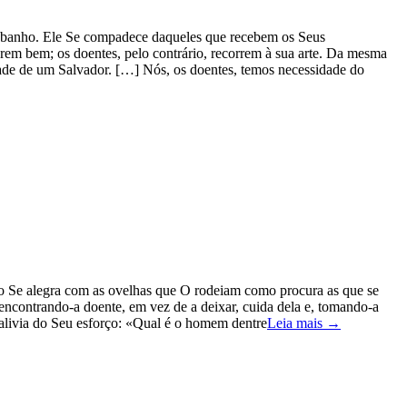
u rebanho. Ele Se compadece daqueles que recebem os Seus
rem bem; os doentes, pelo contrário, recorrem à sua arte. Da mesma
dade de um Salvador. […] Nós, os doentes, temos necessidade do
to Se alegra com as ovelhas que O rodeiam como procura as que se
 encontrando-a doente, em vez de a deixar, cuida dela e, tomando-a
 alivia do Seu esforço: «Qual é o homem dentre
Leia mais →