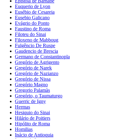
Epistola de Barnabé
Euquerio de Lyon
Eusébio de Cesareia
Eusebio Galicano
Evágrio do Ponto
Faustino de Roma
Filoteu do Sinai
Filoxeno de Mabboug
Fulgêncio De Ruspe
Gaudencio de Brescia
Germano de Constantinopla
Gregório de Agrigento
Gregório de Narek
Gregório de Nazianzo
Gregório de Nissa
Gregório Magno
Gregorio Palamàs
Gregório, o Taumaturgo
Guerric de Igny
Hermas
Hesiquio do Sinai
Hilário de Poitiers
Hipólito de Roma
Homilias
Inácio de Antioquia