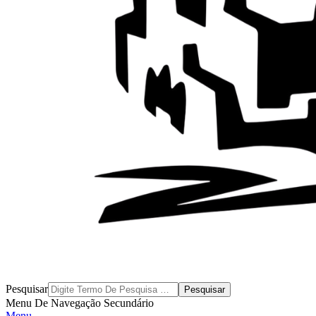
Byblos
Pesquisar
Menu De Navegação Secundário
Menu