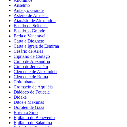
Anônimos
Anselmo
Antão, o Grande
Astério de Amaseia
Atanásio de Alexandria
Basílio da Selêucia
Basílio, o Grande
Beda o Venerável
Carta a Diogneto
Carta a Igreja de Esmirna
Cesário de Arles
Cipriano de Cartago
Cirilo de Alexandria
Cirilo de Jerusalém
Clemente de Alexandria
Clemente de Roma
Columbano
Cromácio de Aquiléia
Diádoco de Foticeia
Didaké
Ditos e Maximas
Doroteu de Gaza
Efrém o Sírio
Epifanio de Benevento
Epifanio de Salamina