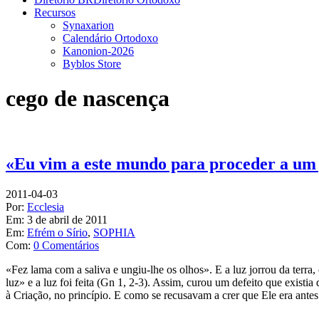
Recursos
Synaxarion
Calendário Ortodoxo
Kanonion-2026
Byblos Store
cego de nascença
«Eu vim a este mundo para proceder a um 
2011-04-03
Por:
Ecclesia
Em:
3 de abril de 2011
Em:
Efrém o Sírio
,
SOPHIA
Com:
0 Comentários
«Fez lama com a saliva e ungiu-lhe os olhos». E a luz jorrou da terr
luz» e a luz foi feita (Gn 1, 2-3). Assim, curou um defeito que exist
à Criação, no princípio. E como se recusavam a crer que Ele era ante