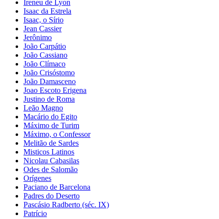
Ireneu de Lyon
Isaac da Estrela
Isaac, o Sírio
Jean Cassier
Jerônimo
João Carpátio
João Cassiano
João Clímaco
João Crisóstomo
João Damasceno
Joao Escoto Erigena
Justino de Roma
Leão Magno
Macário do Egito
Máximo de Turim
Máximo, o Confessor
Melitão de Sardes
Misticos Latinos
Nicolau Cabasilas
Odes de Salomão
Orígenes
Paciano de Barcelona
Padres do Deserto
Pascásio Radberto (séc. IX)
Patrício