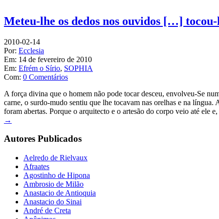
Meteu-lhe os dedos nos ouvidos […] tocou-l
2010-02-14
Por:
Ecclesia
Em:
14 de fevereiro de 2010
Em:
Efrém o Sírio
,
SOPHIA
Com:
0 Comentários
A força divina que o homem não pode tocar desceu, envolveu-Se num 
carne, o surdo-mudo sentiu que lhe tocavam nas orelhas e na língua. A
foram abertas. Porque o arquitecto e o artesão do corpo veio até ele 
→
Autores Publicados
Aelredo de Rielvaux
Afraates
Agostinho de Hipona
Ambrosio de Milão
Anastacio de Antioquia
Anastacio do Sinai
André de Creta