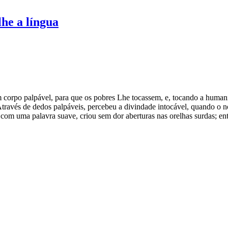
he a língua
corpo palpável, para que os pobres Lhe tocassem, e, tocando a humani
través de dedos palpáveis, percebeu a divindade intocável, quando o nó
e, com uma palavra suave, criou sem dor aberturas nas orelhas surdas; e