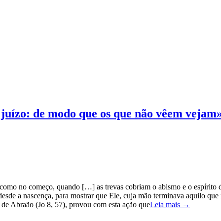
juízo: de modo que os que não vêem vejam
a, como no começo, quando […] as trevas cobriam o abismo e o espírito 
ia desde a nascença, para mostrar que Ele, cuja mão terminava aquilo qu
s de Abraão (Jo 8, 57), provou com esta ação que
Leia mais →