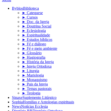
Byblos
Biblioteca
► Catequese
► Cursos
► Doc. da Igreja
► Doutrina Social
► Eclesiologia
► Espiritualidade
► Estudos bíblicos
► Fé e diálogo
► Fé e meio ambiente
► Glossário
► Hagiografia
► História da Igreja
► Igreja Ortodoxa
► Liturgia
► Mariologia
► Monaquismo
► Pais da Igreja
► Temas pastorais
► Teologia
Sinaxe
Suplemento Litúrgico
Sophia
Homilias e Antologias espirituais
News
Notícias Ecclesia
Diretório BR
Diretório Ortodoxo