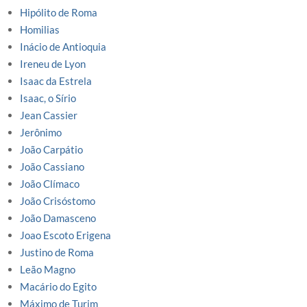
Hipólito de Roma
Homilias
Inácio de Antioquia
Ireneu de Lyon
Isaac da Estrela
Isaac, o Sírio
Jean Cassier
Jerônimo
João Carpátio
João Cassiano
João Clímaco
João Crisóstomo
João Damasceno
Joao Escoto Erigena
Justino de Roma
Leão Magno
Macário do Egito
Máximo de Turim