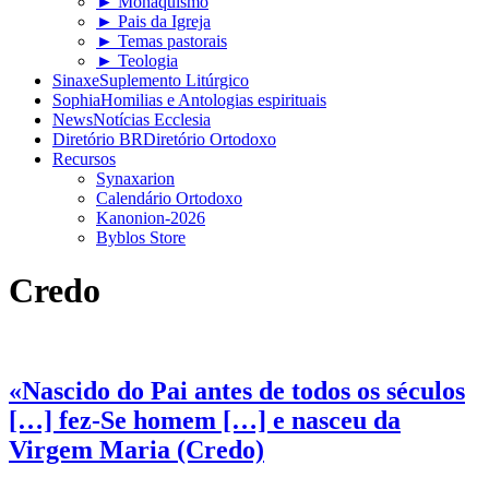
► Monaquismo
► Pais da Igreja
► Temas pastorais
► Teologia
Sinaxe
Suplemento Litúrgico
Sophia
Homilias e Antologias espirituais
News
Notícias Ecclesia
Diretório BR
Diretório Ortodoxo
Recursos
Synaxarion
Calendário Ortodoxo
Kanonion-2026
Byblos Store
Credo
«Nascido do Pai antes de todos os séculos
[…] fez-Se homem […] e nasceu da
Virgem Maria (Credo)