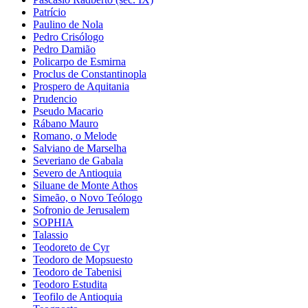
Patrício
Paulino de Nola
Pedro Crisólogo
Pedro Damião
Policarpo de Esmirna
Proclus de Constantinopla
Prospero de Aquitania
Prudencio
Pseudo Macario
Rábano Mauro
Romano, o Melode
Salviano de Marselha
Severiano de Gabala
Severo de Antioquia
Siluane de Monte Athos
Simeão, o Novo Teólogo
Sofronio de Jerusalem
SOPHIA
Talassio
Teodoreto de Cyr
Teodoro de Mopsuesto
Teodoro de Tabenisi
Teodoro Estudita
Teofilo de Antioquia