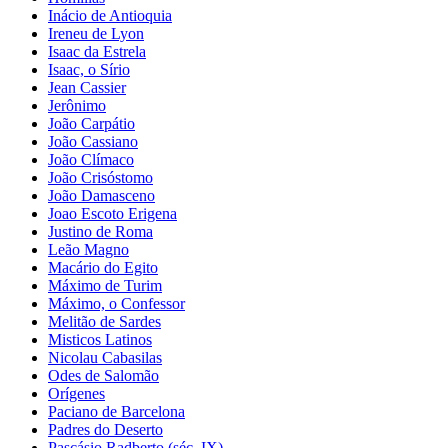
Inácio de Antioquia
Ireneu de Lyon
Isaac da Estrela
Isaac, o Sírio
Jean Cassier
Jerônimo
João Carpátio
João Cassiano
João Clímaco
João Crisóstomo
João Damasceno
Joao Escoto Erigena
Justino de Roma
Leão Magno
Macário do Egito
Máximo de Turim
Máximo, o Confessor
Melitão de Sardes
Misticos Latinos
Nicolau Cabasilas
Odes de Salomão
Orígenes
Paciano de Barcelona
Padres do Deserto
Pascásio Radberto (séc. IX)