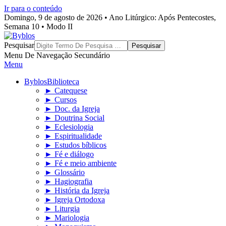
Ir para o conteúdo
Domingo, 9 de agosto de 2026 • Ano Litúrgico: Após Pentecostes,
Semana 10 • Modo II
Byblos
Pesquisar
Menu De Navegação Secundário
Menu
Byblos
Biblioteca
► Catequese
► Cursos
► Doc. da Igreja
► Doutrina Social
► Eclesiologia
► Espiritualidade
► Estudos bíblicos
► Fé e diálogo
► Fé e meio ambiente
► Glossário
► Hagiografia
► História da Igreja
► Igreja Ortodoxa
► Liturgia
► Mariologia