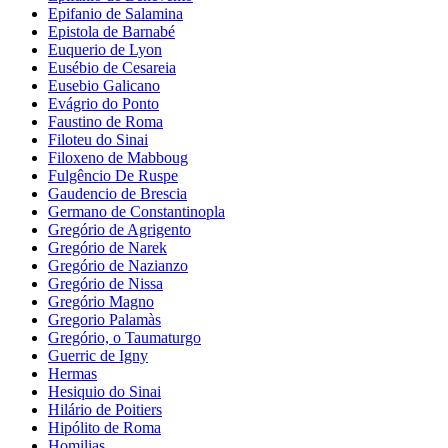
Epifanio de Salamina
Epistola de Barnabé
Euquerio de Lyon
Eusébio de Cesareia
Eusebio Galicano
Evágrio do Ponto
Faustino de Roma
Filoteu do Sinai
Filoxeno de Mabboug
Fulgêncio De Ruspe
Gaudencio de Brescia
Germano de Constantinopla
Gregório de Agrigento
Gregório de Narek
Gregório de Nazianzo
Gregório de Nissa
Gregório Magno
Gregorio Palamàs
Gregório, o Taumaturgo
Guerric de Igny
Hermas
Hesiquio do Sinai
Hilário de Poitiers
Hipólito de Roma
Homilias