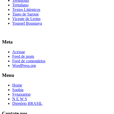
Teognosto
Tertuliano
Textos Litúrgicos
Tiago de Saroug
Vicente de Lerins
Youssef Bousnaya
Meta
Acessar
Feed de posts
Feed de comentários
WordPress.org
Menu
Home
Sophia
Synaxarion
N E W S
Diretório BRASIL
Contate-nos