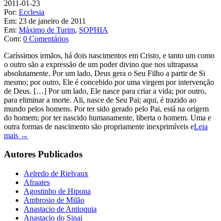
2011-01-23
Por:
Ecclesia
Em:
23 de janeiro de 2011
Em:
Máximo de Turim
,
SOPHIA
Com:
0 Comentários
Caríssimos irmãos, há dois nascimentos em Cristo, e tanto um como
o outro são a expressão de um poder divino que nos ultrapassa
absolutamente. Por um lado, Deus gera o Seu Filho a partir de Si
mesmo; por outro, Ele é concebido por uma virgem por intervenção
de Deus. […] Por um lado, Ele nasce para criar a vida; por outro,
para eliminar a morte. Ali, nasce de Seu Pai; aqui, é trazido ao
mundo pelos homens. Por ter sido gerado pelo Pai, está na origem
do homem; por ter nascido humanamente, liberta o homem. Uma e
outra formas de nascimento são propriamente inexprimíveis e
Leia
mais →
Autores Publicados
Aelredo de Rielvaux
Afraates
Agostinho de Hipona
Ambrosio de Milão
Anastacio de Antioquia
Anastacio do Sinai