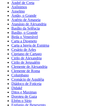
André de Creta
Anônimos
Anselmo
Antão, o Grande
Astério de Amaseia
Atanásio de Alexandria
Basílio da Selêucia
Basílio, o Grande
Beda o Venerável
Carta a Diogneto
Carta a Igreja de Esmirna
Cesário de Arles
Cipriano de Cartago
Cirilo de Alexandria
Cirilo de Jerusalém
Clemente de Alexandria
Clemente de Roma
Columbano
Cromácio de Aquiléia
Diádoco de Foticeia
Didaké
Ditos e Maximas
Doroteu de Gaza
Efrém o Sírio
Epifanio de Benevento