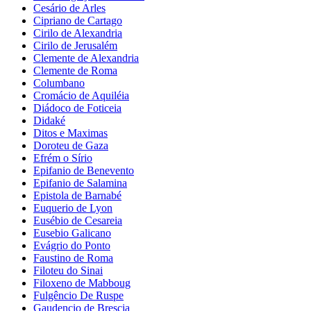
Cesário de Arles
Cipriano de Cartago
Cirilo de Alexandria
Cirilo de Jerusalém
Clemente de Alexandria
Clemente de Roma
Columbano
Cromácio de Aquiléia
Diádoco de Foticeia
Didaké
Ditos e Maximas
Doroteu de Gaza
Efrém o Sírio
Epifanio de Benevento
Epifanio de Salamina
Epistola de Barnabé
Euquerio de Lyon
Eusébio de Cesareia
Eusebio Galicano
Evágrio do Ponto
Faustino de Roma
Filoteu do Sinai
Filoxeno de Mabboug
Fulgêncio De Ruspe
Gaudencio de Brescia