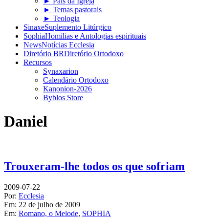
► Pais da Igreja
► Temas pastorais
► Teologia
Sinaxe
Suplemento Litúrgico
Sophia
Homilias e Antologias espirituais
News
Notícias Ecclesia
Diretório BR
Diretório Ortodoxo
Recursos
Synaxarion
Calendário Ortodoxo
Kanonion-2026
Byblos Store
Daniel
Trouxeram-lhe todos os que sofriam
2009-07-22
Por:
Ecclesia
Em:
22 de julho de 2009
Em:
Romano, o Melode
,
SOPHIA