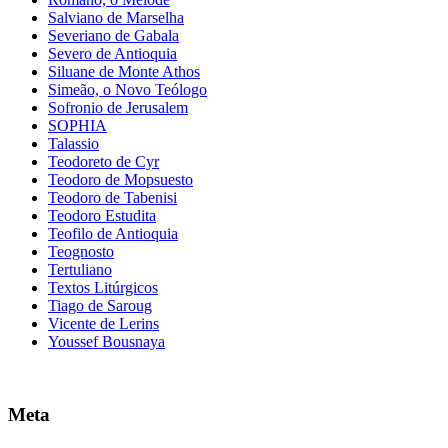
Salviano de Marselha
Severiano de Gabala
Severo de Antioquia
Siluane de Monte Athos
Simeão, o Novo Teólogo
Sofronio de Jerusalem
SOPHIA
Talassio
Teodoreto de Cyr
Teodoro de Mopsuesto
Teodoro de Tabenisi
Teodoro Estudita
Teofilo de Antioquia
Teognosto
Tertuliano
Textos Litúrgicos
Tiago de Saroug
Vicente de Lerins
Youssef Bousnaya
Meta