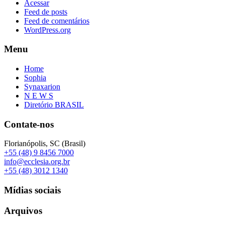
Acessar
Feed de posts
Feed de comentários
WordPress.org
Menu
Home
Sophia
Synaxarion
N E W S
Diretório BRASIL
Contate-nos
Florianópolis, SC (Brasil)
+55 (48) 9 8456 7000
info@ecclesia.org.br
+55 (48) 3012 1340
Mídias sociais
Arquivos