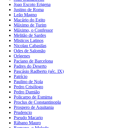
Joao Escoto Erigena
Justino de Roma
Leão Magno
Macário do Egito
Máximo de Turim
Máximo, o Confessor
Melitão de Sardes
Misticos Latinos
Nicolau Cabasilas
Odes de Salomão
Orígenes
Paciano de Barcelona
Padres do Deserto
Pascásio Radberto (séc. IX)
Patrício
Paulino de Nola
Pedro Crisólogo
Pedro Damião
Policarpo de Esmirna
Proclus de Constantinopla
Prospero de Aquitania
Prudencio
Pseudo Macario
Rábano Mauro
Romano, o Melode