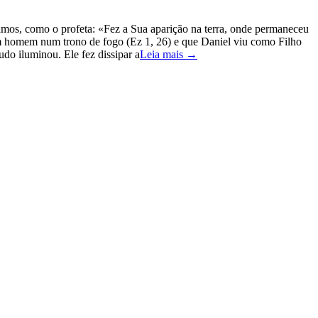
amos, como o profeta: «Fez a Sua aparição na terra, onde permaneceu
um homem num trono de fogo (Ez 1, 26) e que Daniel viu como Filho
o iluminou. Ele fez dissipar a
Leia mais →