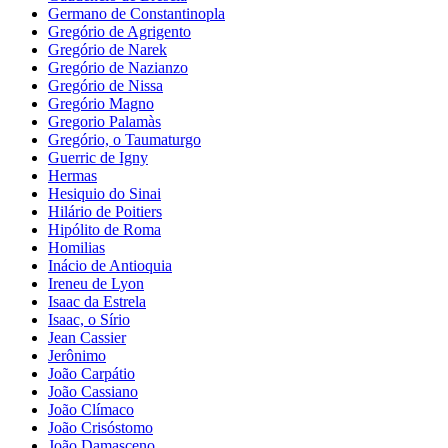
Germano de Constantinopla
Gregório de Agrigento
Gregório de Narek
Gregório de Nazianzo
Gregório de Nissa
Gregório Magno
Gregorio Palamàs
Gregório, o Taumaturgo
Guerric de Igny
Hermas
Hesiquio do Sinai
Hilário de Poitiers
Hipólito de Roma
Homilias
Inácio de Antioquia
Ireneu de Lyon
Isaac da Estrela
Isaac, o Sírio
Jean Cassier
Jerônimo
João Carpátio
João Cassiano
João Clímaco
João Crisóstomo
João Damasceno