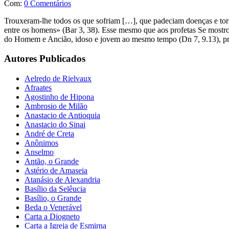
Com:
0 Comentários
Trouxeram-lhe todos os que sofriam […], que padeciam doenças e tor
entre os homens» (Bar 3, 38). Esse mesmo que aos profetas Se mostro
do Homem e Ancião, idoso e jovem ao mesmo tempo (Dn 7, 9.13), pro
Autores Publicados
Aelredo de Rielvaux
Afraates
Agostinho de Hipona
Ambrosio de Milão
Anastacio de Antioquia
Anastacio do Sinai
André de Creta
Anônimos
Anselmo
Antão, o Grande
Astério de Amaseia
Atanásio de Alexandria
Basílio da Selêucia
Basílio, o Grande
Beda o Venerável
Carta a Diogneto
Carta a Igreja de Esmirna