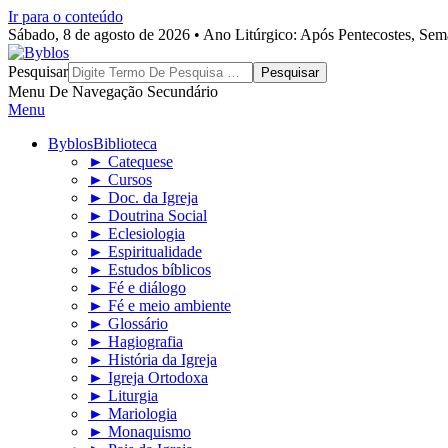
Ir para o conteúdo
Sábado, 8 de agosto de 2026 • Ano Litúrgico: Após Pentecostes, Se
Byblos
Pesquisar
Menu De Navegação Secundário
Menu
Byblos
Biblioteca
► Catequese
► Cursos
► Doc. da Igreja
► Doutrina Social
► Eclesiologia
► Espiritualidade
► Estudos bíblicos
► Fé e diálogo
► Fé e meio ambiente
► Glossário
► Hagiografia
► História da Igreja
► Igreja Ortodoxa
► Liturgia
► Mariologia
► Monaquismo