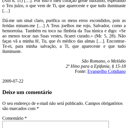
(Am 8, 11) […]. Por isso o meu coração geme baixinho, esperando
o Teu juízo, o que vem de Ti, que apareceste e que tudo iluminaste
[…]
Dá-me um sinal claro, purifica os meus erros escondidos, pois as
feridas minam-me […] A Teus joelhos me rojo, Salvador, como a
hemorroísa. Também eu toco na fímbria da Tua túnica e digo: «Se
ao menos tocar nas Suas vestes, ficarei curado.» (Mc 5, 28). Não
faças vã a minha fé, Tu, que és médico das almas […]. Encontrar-
Te-ei, para minha salvação, a Ti, que apareceste e que tudo
iluminaste.
São Romano, o Melódio
2º Hino para a Epifania, § 15-18
Fonte:
Evangelho Cotidiano
2009-07-22
Deixe um comentário
O seu endereço de e-mail não será publicado.
Campos obrigatórios
são marcados com
*
Comentário
*