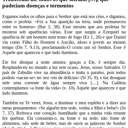
padeciam doenças e tormentos
Ergamos todos os olhos para o Senhor que está nos céus, e digamos,
como o profeta: «Fez a Sua aparição na terra, onde permaneceu
entre os homens» (Bar 3, 38). Esse mesmo que aos profetas Se
mostrou sob aparências várias, Esse que surgiu a Ezequiel na
aparência de um homem num trono de fogo (Ez 1, 26) e que Daniel
viu como Filho do Homem e Ancião, idoso e jovem ao mesmo
tempo (Dn 7, 9.13), proclamando-O como um só Senhor, Esse é
Aquele que apareceu e que tudo iluminou.
Ele fez dissipar a noite sinistra; graças a Ele, é sempre dia.
Resplandeceu no mundo a luz sem ocaso, Jesus, nosso Salvador. O
país de Zabulão vive na abundância e imita o paraíso, pois todos
podem «saciar-se» no seu «rio de delícias» (Sl 35, 9), e faz desaguar
nele uma corrente de água sempre viva […]. Na Galileia
contemplamos «a fonte da vida» (v. 10), Aquele que apareceu e que
tudo iluminou.
Também eu Te verei, Jesus, a iluminar o meu espírito e a dizer aos
meus pensamentos: «Se alguém tem sede, venha a Mim e beba!» (Jo
7, 37). Refresca este coração humilhado que a minha vida errante
fez quebrar. Ela consumiu-o, na fome e na sede; não fome de
alimentos, não sede de beber, mas de ouvir as palavras do Senhor