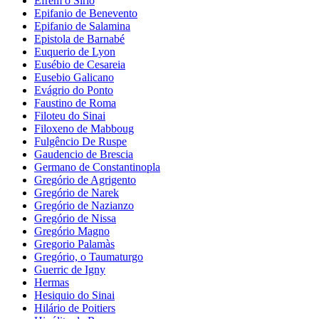
Efrém o Sírio
Epifanio de Benevento
Epifanio de Salamina
Epistola de Barnabé
Euquerio de Lyon
Eusébio de Cesareia
Eusebio Galicano
Evágrio do Ponto
Faustino de Roma
Filoteu do Sinai
Filoxeno de Mabboug
Fulgêncio De Ruspe
Gaudencio de Brescia
Germano de Constantinopla
Gregório de Agrigento
Gregório de Narek
Gregório de Nazianzo
Gregório de Nissa
Gregório Magno
Gregorio Palamàs
Gregório, o Taumaturgo
Guerric de Igny
Hermas
Hesiquio do Sinai
Hilário de Poitiers