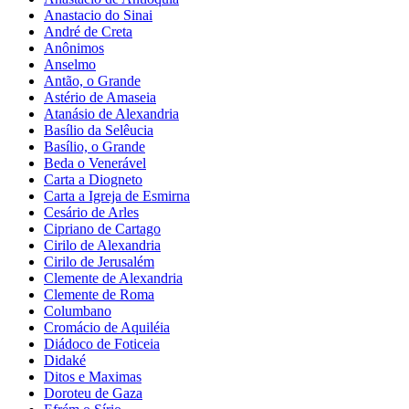
Anastacio do Sinai
André de Creta
Anônimos
Anselmo
Antão, o Grande
Astério de Amaseia
Atanásio de Alexandria
Basílio da Selêucia
Basílio, o Grande
Beda o Venerável
Carta a Diogneto
Carta a Igreja de Esmirna
Cesário de Arles
Cipriano de Cartago
Cirilo de Alexandria
Cirilo de Jerusalém
Clemente de Alexandria
Clemente de Roma
Columbano
Cromácio de Aquiléia
Diádoco de Foticeia
Didaké
Ditos e Maximas
Doroteu de Gaza