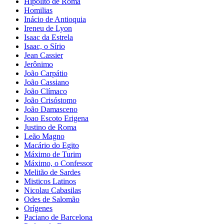
Hipólito de Roma
Homilias
Inácio de Antioquia
Ireneu de Lyon
Isaac da Estrela
Isaac, o Sírio
Jean Cassier
Jerônimo
João Carpátio
João Cassiano
João Clímaco
João Crisóstomo
João Damasceno
Joao Escoto Erigena
Justino de Roma
Leão Magno
Macário do Egito
Máximo de Turim
Máximo, o Confessor
Melitão de Sardes
Misticos Latinos
Nicolau Cabasilas
Odes de Salomão
Orígenes
Paciano de Barcelona