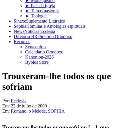
► Monaquismo
► Pais da Igreja
► Temas pastorais
► Teologia
Sinaxe
Suplemento Litúrgico
Sophia
Homilias e Antologias espirituais
News
Notícias Ecclesia
Diretório BR
Diretório Ortodoxo
Recursos
Synaxarion
Calendário Ortodoxo
Kanonion-2026
Byblos Store
Trouxeram-lhe todos os que
sofriam
Por:
Ecclesia
Em:
22 de julho de 2009
Em:
Romano, o Melode
,
SOPHIA
Trouxeram-lhe todos os que sofriam […], que