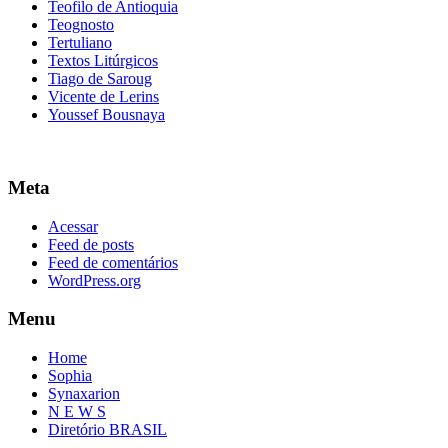
Teofilo de Antioquia
Teognosto
Tertuliano
Textos Litúrgicos
Tiago de Saroug
Vicente de Lerins
Youssef Bousnaya
Meta
Acessar
Feed de posts
Feed de comentários
WordPress.org
Menu
Home
Sophia
Synaxarion
N E W S
Diretório BRASIL