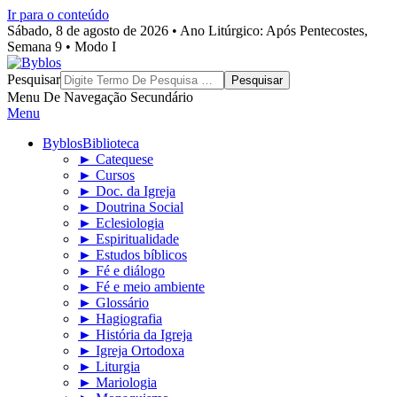
Ir para o conteúdo
Sábado, 8 de agosto de 2026 • Ano Litúrgico: Após Pentecostes,
Semana 9 • Modo I
Byblos
Pesquisar
Menu De Navegação Secundário
Menu
Byblos
Biblioteca
► Catequese
► Cursos
► Doc. da Igreja
► Doutrina Social
► Eclesiologia
► Espiritualidade
► Estudos bíblicos
► Fé e diálogo
► Fé e meio ambiente
► Glossário
► Hagiografia
► História da Igreja
► Igreja Ortodoxa
► Liturgia
► Mariologia