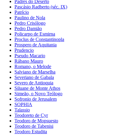
Padres do Deserto
Pascásio Radberto (séc. IX)
Patrício
Paulino de Nola
Pedro Crisólogo
Pedro Damião
Policarpo de Esmirna
Proclus de Constantinopla
Prospero de Aquitania
Prudencio
Pseudo Macario
Rábano Mauro
Romano, o Melode
Salviano de Marselha
Severiano de Gabala
Severo de Antioquia
Siluane de Monte Athos
Simeão, o Novo Teólogo
Sofronio de Jerusalem
SOPHIA
Talassio
Teodoreto de Cyr
Teodoro de Mopsuesto
Teodoro de Tabenisi
Teodoro Estudita