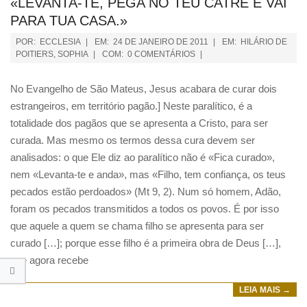
«LEVANTA-TE, PEGA NO TEU CATRE E VAI
PARA TUA CASA.»
POR:
ECCLESIA
EM:
24 DE JANEIRO DE 2011
EM:
HILÁRIO DE
POITIERS
,
SOPHIA
COM:
0 COMENTÁRIOS
No Evangelho de São Mateus, Jesus acabara de curar dois
estrangeiros, em território pagão.] Neste paralítico, é a
totalidade dos pagãos que se apresenta a Cristo, para ser
curada. Mas mesmo os termos dessa cura devem ser
analisados: o que Ele diz ao paralítico não é «Fica curado»,
nem «Levanta-te e anda», mas «Filho, tem confiança, os teus
pecados estão perdoados» (Mt 9, 2). Num só homem, Adão,
foram os pecados transmitidos a todos os povos. É por isso
que aquele a quem se chama filho se apresenta para ser
curado […]; porque esse filho é a primeira obra de Deus […],
que agora recebe
LEIA MAIS →