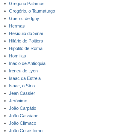
Gregorio Palamàs
Gregório, o Taumaturgo
Guerric de Igny
Hermas
Hesiquio do Sinai
Hilário de Poitiers
Hipólito de Roma
Homilias
Inácio de Antioquia
Ireneu de Lyon
Isaac da Estrela
Isaac, o Sírio
Jean Cassier
Jerônimo
João Carpátio
João Cassiano
João Clímaco
João Crisóstomo