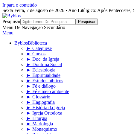
Ir para o conteúdo
Sexta-Feira, 7 de agosto de 2026 • Ano Litúrgico: Após Pentecostes
Byblos
Pesquisar
Menu De Navegação Secundário
Menu
Byblos
Biblioteca
► Catequese
► Cursos
► Doc. da Igreja
► Doutrina Social
► Eclesiologia
► Espiritualidade
► Estudos bíblicos
► Fé e diálogo
► Fé e meio ambiente
► Glossário
► Hagiografia
► História da Igreja
► Igreja Ortodoxa
► Liturgia
► Mariologia
► Monaquismo