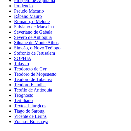
Prospero de Aquitania
Prudencio
Pseudo Macario
Rábano Mauro
Romano, o Melode
Salviano de Marselha
Severiano de Gabala
Severo de Antioquia
Siluane de Monte Athos
Simeão, o Novo Teólogo
Sofronio de Jerusalem
SOPHIA
Talassio
Teodoreto de Cyr
Teodoro de Mopsuesto
Teodoro de Tabenisi
Teodoro Estudita
Teofilo de Antioquia
Teognosto
Tertuliano
Textos Litúrgicos
Tiago de Saroug
Vicente de Lerins
Youssef Bousnaya