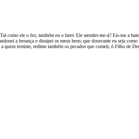
Tal como ele o fez, também eu o farei: Ele atender-me-á? Eis-me a bater
ndonei a herança e dissipei os meus bens; que doravante eu seja como 
, a quem remiste, redime também os pecados que cometi, ó Filho de D