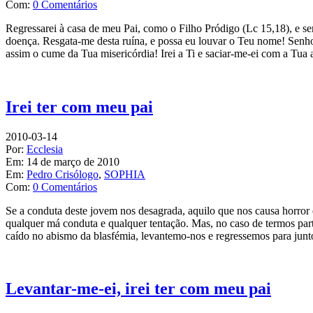
Com:
0 Comentários
Regressarei à casa de meu Pai, como o Filho Pródigo (Lc 15,18), e se
doença. Resgata-me desta ruína, e possa eu louvar o Teu nome! Senho
assim o cume da Tua misericórdia! Irei a Ti e saciar-me-ei com a Tua
Irei ter com meu pai
2010-03-14
Por:
Ecclesia
Em:
14 de março de 2010
Em:
Pedro Crisólogo
,
SOPHIA
Com:
0 Comentários
Se a conduta deste jovem nos desagrada, aquilo que nos causa horror é
qualquer má conduta e qualquer tentação. Mas, no caso de termos part
caído no abismo da blasfémia, levantemo-nos e regressemos para junt
Levantar-me-ei, irei ter com meu pai