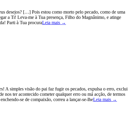
os meus desejos? […] Pois estou como morto pelo pecado, como de uma
egar a Ti! Leva-me à Tua presença, Filho do Magnânimo, e atinge
da! Parti à Tua procura
Leia mais →
! A simples visão do pai faz fugir os pecados, expulsa o erro, exclui
de nos ter acontecido cometer qualquer erro ou má acção, de termos
 enchendo-se de compaixão, correu a lançar-se-lhe
Leia mais →