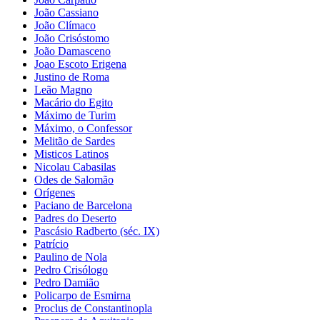
João Cassiano
João Clímaco
João Crisóstomo
João Damasceno
Joao Escoto Erigena
Justino de Roma
Leão Magno
Macário do Egito
Máximo de Turim
Máximo, o Confessor
Melitão de Sardes
Misticos Latinos
Nicolau Cabasilas
Odes de Salomão
Orígenes
Paciano de Barcelona
Padres do Deserto
Pascásio Radberto (séc. IX)
Patrício
Paulino de Nola
Pedro Crisólogo
Pedro Damião
Policarpo de Esmirna
Proclus de Constantinopla