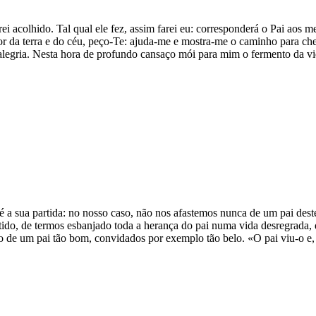
rei acolhido. Tal qual ele fez, assim farei eu: corresponderá o Pai a
r da terra e do céu, peço-Te: ajuda-me e mostra-me o caminho para ch
 alegria. Nesta hora de profundo cansaço mói para mim o fermento da vi
 a sua partida: no nosso caso, não nos afastemos nunca de um pai destes
ido, de termos esbanjado toda a herança do pai numa vida desregrada, 
o de um pai tão bom, convidados por exemplo tão belo. «O pai viu-o e,