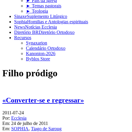
► Pais da Igreja
► Temas pastorais
► Teologia
Sinaxe
Suplemento Litúrgico
Sophia
Homilias e Antologias espirituais
News
Notícias Ecclesia
Diretório BR
Diretório Ortodoxo
Recursos
Synaxarion
Calendário Ortodoxo
Kanonion-2026
Byblos Store
Filho pródigo
«Converter-se e regressar»
2011-07-24
Por:
Ecclesia
Em:
24 de julho de 2011
Em:
SOPHIA
,
Tiago de Saroug