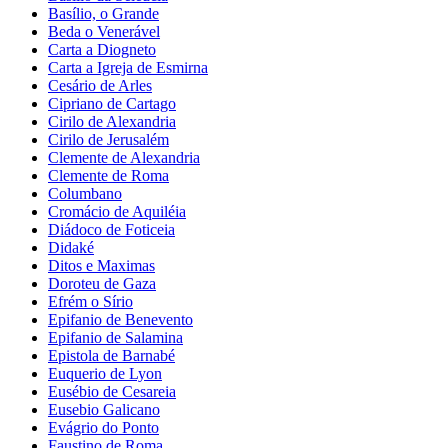
Basílio, o Grande
Beda o Venerável
Carta a Diogneto
Carta a Igreja de Esmirna
Cesário de Arles
Cipriano de Cartago
Cirilo de Alexandria
Cirilo de Jerusalém
Clemente de Alexandria
Clemente de Roma
Columbano
Cromácio de Aquiléia
Diádoco de Foticeia
Didaké
Ditos e Maximas
Doroteu de Gaza
Efrém o Sírio
Epifanio de Benevento
Epifanio de Salamina
Epistola de Barnabé
Euquerio de Lyon
Eusébio de Cesareia
Eusebio Galicano
Evágrio do Ponto
Faustino de Roma