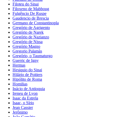
Filoteu do Sinai
Filoxeno de Mabboug
Fulgêncio De Ruspe
Gaudencio de Brescia
Germano de Constantinopla
Gregório de Agrigento
Gregório de Narek
Gregório de Nazianzo
Gregório de Nissa
Gregório Magno
Gregorio Palamàs
Gregório, o Taumaturgo
Guerric de Igny
Hermas
Hesiquio do Sinai
Hilário de Poitiers
Hipólito de Roma
Homilias
Inácio de Antioquia
Ireneu de Lyon
Isaac da Estrela
Isaac, o Sírio
Jean Cassier
Jerônimo
João Carpátio