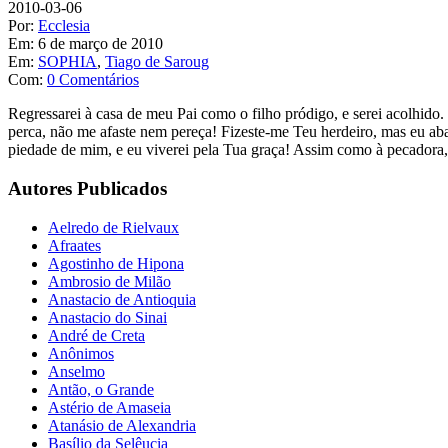
2010-03-06
Por:
Ecclesia
Em:
6 de março de 2010
Em:
SOPHIA
,
Tiago de Saroug
Com:
0 Comentários
Regressarei à casa de meu Pai como o filho pródigo, e serei acolhido. 
perca, não me afaste nem pereça! Fizeste-me Teu herdeiro, mas eu aba
piedade de mim, e eu viverei pela Tua graça! Assim como à pecadora
Autores Publicados
Aelredo de Rielvaux
Afraates
Agostinho de Hipona
Ambrosio de Milão
Anastacio de Antioquia
Anastacio do Sinai
André de Creta
Anônimos
Anselmo
Antão, o Grande
Astério de Amaseia
Atanásio de Alexandria
Basílio da Selêucia