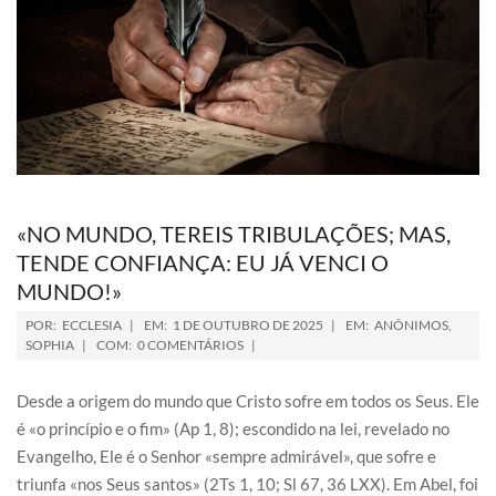
«NO MUNDO, TEREIS TRIBULAÇÕES; MAS,
TENDE CONFIANÇA: EU JÁ VENCI O
MUNDO!»
POR:
ECCLESIA
EM:
1 DE OUTUBRO DE 2025
EM:
ANÔNIMOS
,
SOPHIA
COM:
0 COMENTÁRIOS
Desde a origem do mundo que Cristo sofre em todos os Seus. Ele
é «o princípio e o fim» (Ap 1, 8); escondido na lei, revelado no
Evangelho, Ele é o Senhor «sempre admirável», que sofre e
triunfa «nos Seus santos» (2Ts 1, 10; Sl 67, 36 LXX). Em Abel, foi