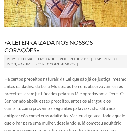
«A LEI ENRAIZADA NOS NOSSOS
CORAÇÕES»
POR:
ECCLESIA
EM:
14 DE FEVEREIRO DE 2011
EM:
IRENEU DE
LYON
,
SOPHIA
COM:
0 COMENTÁRIOS
Há certos preceitos naturais da Lei que são já de justiça; mesmo
antes da dádiva da Lei a Moisés, os homens observavam esses
preceitos, eram justificados pela sua fé e agradavam a Deus. O
Senhor não aboliu esses preceitos, antes os alargou e os
cumpriu, como provam as seguintes palavras: «Foi dito aos
antigos: não cometerás adultério. Mas eu digo-vos: todo aquele
que olhar para uma mulher, desejando-a, já cometeu adultério
com ela no seu coração». E ainda «Foi dito: não matarás. Eu,