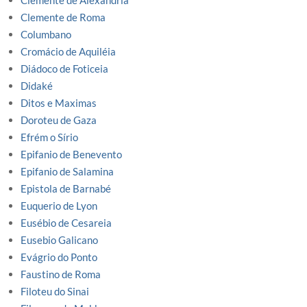
Clemente de Alexandria
Clemente de Roma
Columbano
Cromácio de Aquiléia
Diádoco de Foticeia
Didaké
Ditos e Maximas
Doroteu de Gaza
Efrém o Sírio
Epifanio de Benevento
Epifanio de Salamina
Epistola de Barnabé
Euquerio de Lyon
Eusébio de Cesareia
Eusebio Galicano
Evágrio do Ponto
Faustino de Roma
Filoteu do Sinai