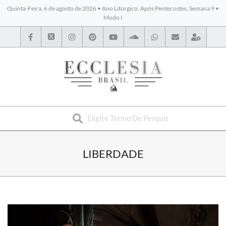
Quinta-Feira, 6 de agosto de 2026 • Ano Litúrgico: Após Pentecostes, Semana 9 •
Modo I
BYBLOS
LIBERDADE