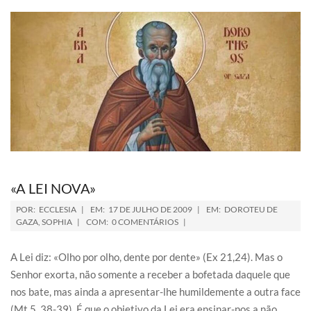
«A LEI NOVA»
POR:
ECCLESIA
EM:
17 DE JULHO DE 2009
EM:
DOROTEU DE
GAZA
,
SOPHIA
COM:
0 COMENTÁRIOS
A Lei diz: «Olho por olho, dente por dente» (Ex 21,24). Mas o
Senhor exorta, não somente a receber a bofetada daquele que
nos bate, mas ainda a apresentar-lhe humildemente a outra face
(Mt 5, 38-39). É que o objetivo da Lei era ensinar-nos a não