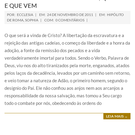
E QUE VEM
POR:
ECCLESIA
EM:
24 DE NOVEMBRO DE 2011
EM:
HIPÓLITO
DE ROMA
,
SOPHIA
COM:
0 COMENTÁRIOS
O que será a vinda de Cristo? A libertação da escravatura e a
rejeição das antigas cadeias, o começo da liberdade e a honra da
adoção, a fonte da remissão dos pecados e a vida
verdadeiramente imortal para todos. Sendo o Verbo, Palavra de
Deus, viu-nos do alto tiranizados pela morte, enganados, atados
pelos laços da decadência, levados por um caminho sem retorno,
e veio tomar a natureza de Adão, o primeiro homem, segundo o
desígnio do Pai. Ele não confiou aos anjos nem aos arcanjos a
responsabilidade da nossa salvação, mas tomou a Seu cargo
todo o combate por nós, obedecendo às ordens do
LEIA MAIS →