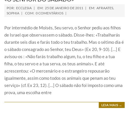
POR:
ECCLESIA
EM:
25 DE JANEIRO DE 2011
EM:
AFRAATES
,
SOPHIA
COM:
0 COMENTÁRIOS
Por intermédio de Moisés, Seu servo, o Senhor pediu aos filhos
de Israel que observassem o sábado. Disse-lhes: «Trabalharás
durante seis dias e farás todo o teu trabalho. Mas o sétimo dia é
o sábado consagrado ao Senhor, teu Deus» (Ex 20, 9-10). […] E
avisou-os : «Não farás trabalho algum, tu, o teu filho e a tua
filha, o teu servo e a tua serva, os teus animais». E até
acrescentou: «O mercenário e o estrangeiro repousarão
igualmente, assim como todos os animais que penam ao teu
serviço» (cf. Ex 23, 12). […] O sábado não foi imposto como uma
prova, uma escolha entre
LEIA MAIS →