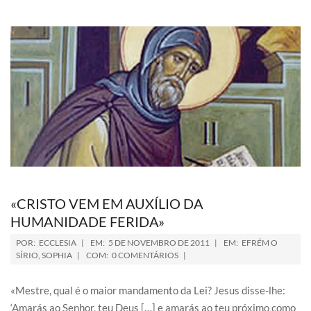
«CRISTO VEM EM AUXÍLIO DA
HUMANIDADE FERIDA»
POR:
ECCLESIA
EM:
5 DE NOVEMBRO DE 2011
EM:
EFRÉM O
SÍRIO
,
SOPHIA
COM:
0 COMENTÁRIOS
«Mestre, qual é o maior mandamento da Lei? Jesus disse-lhe:
‘Amarás ao Senhor, teu Deus […] e amarás ao teu próximo como