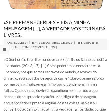
«SE PERMANECERDES FIÉIS À MINHA
MENSAGEM […], A VERDADE VOS TORNARÁ
LIVRES»
POR:
ECCLESIA
EM:
1 DE OUTUBRO DE 2025
EM:
ORÍGENES
,
SOPHIA
COM:
0 COMENTÁRIOS
«O Senhor é o Espírito e onde está o Espírito do Senhor, aí está a
liberdade» (2Co 3, 17). […] Como poderemos encontrar esta
liberdade, nós que somos escravos do mundo, escravos do
dinheiro, escravos dos desejos da carne? Claro que me esforço
por me corrigir, julgo-me a mimpróprio, condeno as minhas
faltas. Que os meus ouvintes examinem por seu lado o que
pensam do seu próprio coração. Mas, digo-o de passagem,
enquanto estiver preso a alguma destas coisas, não estou
convertido ao Senhor, não atingi a verdadeira liberdade, porque