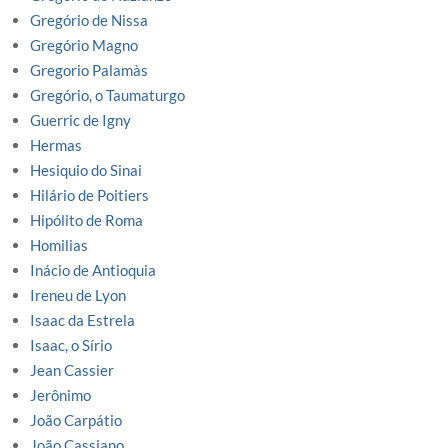
Gregório de Nissa
Gregório Magno
Gregorio Palamàs
Gregório, o Taumaturgo
Guerric de Igny
Hermas
Hesiquio do Sinai
Hilário de Poitiers
Hipólito de Roma
Homilias
Inácio de Antioquia
Ireneu de Lyon
Isaac da Estrela
Isaac, o Sírio
Jean Cassier
Jerônimo
João Carpátio
João Cassiano