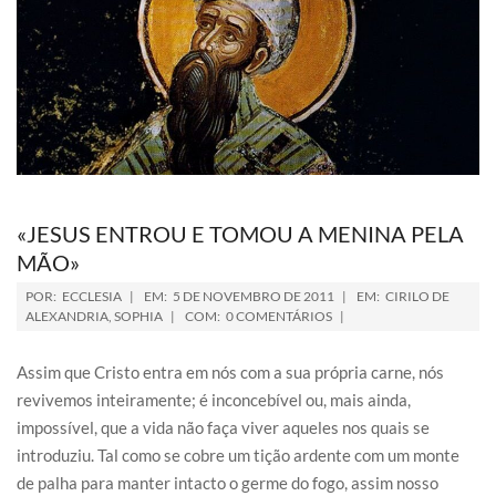
«JESUS ENTROU E TOMOU A MENINA PELA
MÃO»
POR:
ECCLESIA
EM:
5 DE NOVEMBRO DE 2011
EM:
CIRILO DE
ALEXANDRIA
,
SOPHIA
COM:
0 COMENTÁRIOS
Assim que Cristo entra em nós com a sua própria carne, nós
revivemos inteiramente; é inconcebível ou, mais ainda,
impossível, que a vida não faça viver aqueles nos quais se
introduziu. Tal como se cobre um tição ardente com um monte
de palha para manter intacto o germe do fogo, assim nosso