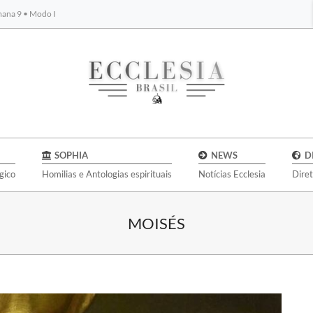
emana 9 • Modo I
BYBLOS
SOPHIA
NEWS
D
gico
Homilias e Antologias espirituais
Notícias Ecclesia
Dire
MOISÉS