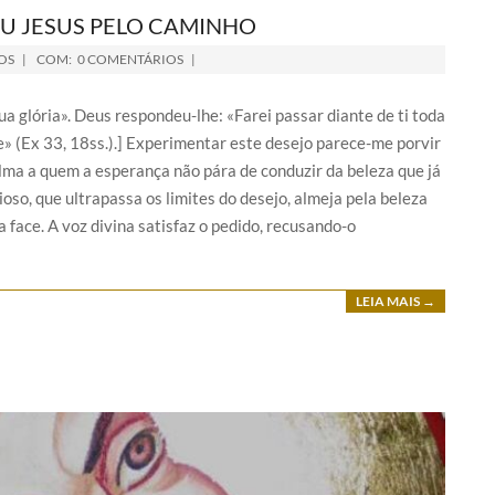
IU JESUS PELO CAMINHO
OS
COM:
0 COMENTÁRIOS
 glória». Deus respondeu-lhe: «Farei passar diante de ti toda
» (Ex 33, 18ss.).] Experimentar este desejo parece-me porvir
lma a quem a esperança não pára de conduzir da beleza que já
oso, que ultrapassa os limites do desejo, almeja pela beleza
a face. A voz divina satisfaz o pedido, recusando-o
LEIA MAIS →