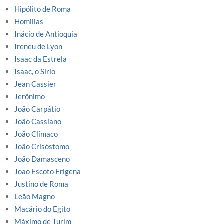
Hipólito de Roma
Homilias
Inácio de Antioquia
Ireneu de Lyon
Isaac da Estrela
Isaac, o Sírio
Jean Cassier
Jerônimo
João Carpátio
João Cassiano
João Clímaco
João Crisóstomo
João Damasceno
Joao Escoto Erigena
Justino de Roma
Leão Magno
Macário do Egito
Máximo de Turim