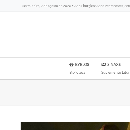
Sexta-Feira, 7 de agosto de 2026 • Ano Litúrgico: Após Pentecostes, S
BYBLOS
SINAXE
Biblioteca
Suplemento Litúr