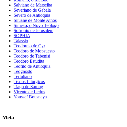
Salviano de Marselha
Severiano de Gabala
Severo de Antioquia
Siluane de Monte Athos
Simeão, o Novo Teólogo
Sofronio de Jerusalem
SOPHIA
Talassio
Teodoreto de Cyr
Teodoro de Mopsuesto
Teodoro de Tabenisi
Teodoro Estudita
Teofilo de Antioquia
Teognosto
Tertuliano
Textos Litúrgicos
Tiago de Saroug
Vicente de Lerins
Youssef Bousnaya
Meta