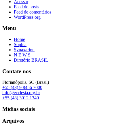
Acessar
Feed de posts
Feed de comentários
WordPress.org
Menu
Home
Sophia
Synaxarion
N E W S
Diretório BRASIL
Contate-nos
Florianópolis, SC (Brasil)
+55 (48) 9 8456 7000
info@ecclesia.org.br
+55 (48) 3012 1340
Mídias sociais
Arquivos