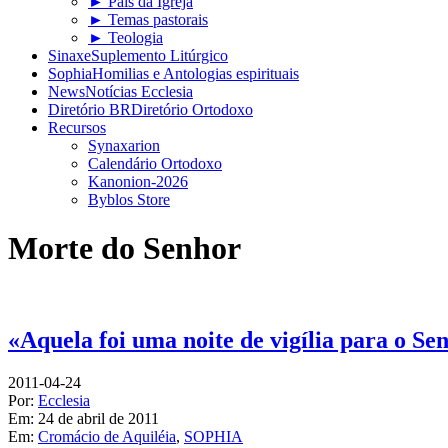
► Pais da Igreja
► Temas pastorais
► Teologia
Sinaxe
Suplemento Litúrgico
Sophia
Homilias e Antologias espirituais
News
Notícias Ecclesia
Diretório BR
Diretório Ortodoxo
Recursos
Synaxarion
Calendário Ortodoxo
Kanonion-2026
Byblos Store
Morte do Senhor
«Aquela foi uma noite de vigília para o Sen
2011-04-24
Por:
Ecclesia
Em:
24 de abril de 2011
Em:
Cromácio de Aquiléia
,
SOPHIA