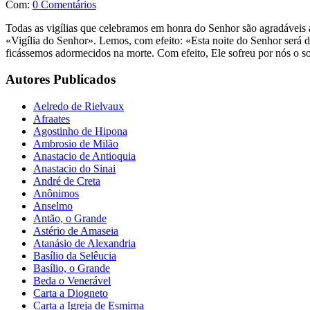
Com:
0 Comentários
Todas as vigílias que celebramos em honra do Senhor são agradáveis a D
«Vigília do Senhor». Lemos, com efeito: «Esta noite do Senhor será d
ficássemos adormecidos na morte. Com efeito, Ele sofreu por nós o s
Autores Publicados
Aelredo de Rielvaux
Afraates
Agostinho de Hipona
Ambrosio de Milão
Anastacio de Antioquia
Anastacio do Sinai
André de Creta
Anônimos
Anselmo
Antão, o Grande
Astério de Amaseia
Atanásio de Alexandria
Basílio da Selêucia
Basílio, o Grande
Beda o Venerável
Carta a Diogneto
Carta a Igreja de Esmirna