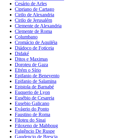
Cesário de Arles
Cipriano de Cartago
Cirilo de Alexandria
Cirilo de Jerusalém
Clemente de Alexandria
Clemente de Roma
Columbano
Cromácio de Aquiléia
Diádoco de Foticeia
Didaké
Ditos e Maximas
Doroteu de Gaza
Efrém o Sírio
Epifanio de Benevento
Epifanio de Salamina
Epistola de Barnabé
Euquerio de Lyon
Eusébio de Cesareia
Eusebio Galicano
Evágrio do Ponto
Faustino de Roma
Filoteu do Sinai
Filoxeno de Mabboug
Fulgêncio De Ruspe
Gaudencio de Brescia