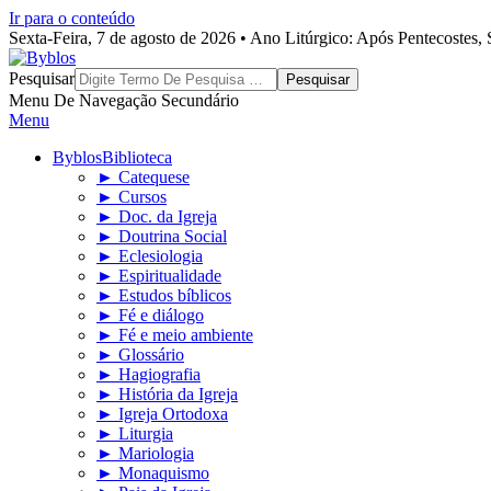
Ir para o conteúdo
Sexta-Feira, 7 de agosto de 2026 • Ano Litúrgico: Após Pentecostes
Byblos
Pesquisar
Menu De Navegação Secundário
Menu
Byblos
Biblioteca
► Catequese
► Cursos
► Doc. da Igreja
► Doutrina Social
► Eclesiologia
► Espiritualidade
► Estudos bíblicos
► Fé e diálogo
► Fé e meio ambiente
► Glossário
► Hagiografia
► História da Igreja
► Igreja Ortodoxa
► Liturgia
► Mariologia
► Monaquismo