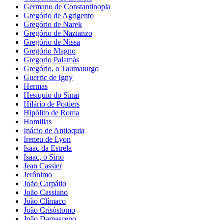
Germano de Constantinopla
Gregório de Agrigento
Gregório de Narek
Gregório de Nazianzo
Gregório de Nissa
Gregório Magno
Gregorio Palamàs
Gregório, o Taumaturgo
Guerric de Igny
Hermas
Hesiquio do Sinai
Hilário de Poitiers
Hipólito de Roma
Homilias
Inácio de Antioquia
Ireneu de Lyon
Isaac da Estrela
Isaac, o Sírio
Jean Cassier
Jerônimo
João Carpátio
João Cassiano
João Clímaco
João Crisóstomo
João Damasceno