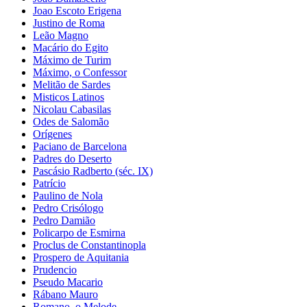
Joao Escoto Erigena
Justino de Roma
Leão Magno
Macário do Egito
Máximo de Turim
Máximo, o Confessor
Melitão de Sardes
Misticos Latinos
Nicolau Cabasilas
Odes de Salomão
Orígenes
Paciano de Barcelona
Padres do Deserto
Pascásio Radberto (séc. IX)
Patrício
Paulino de Nola
Pedro Crisólogo
Pedro Damião
Policarpo de Esmirna
Proclus de Constantinopla
Prospero de Aquitania
Prudencio
Pseudo Macario
Rábano Mauro
Romano, o Melode