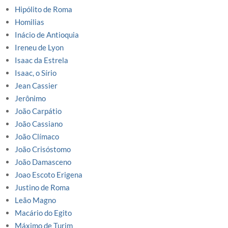
Hipólito de Roma
Homilias
Inácio de Antioquia
Ireneu de Lyon
Isaac da Estrela
Isaac, o Sírio
Jean Cassier
Jerônimo
João Carpátio
João Cassiano
João Clímaco
João Crisóstomo
João Damasceno
Joao Escoto Erigena
Justino de Roma
Leão Magno
Macário do Egito
Máximo de Turim