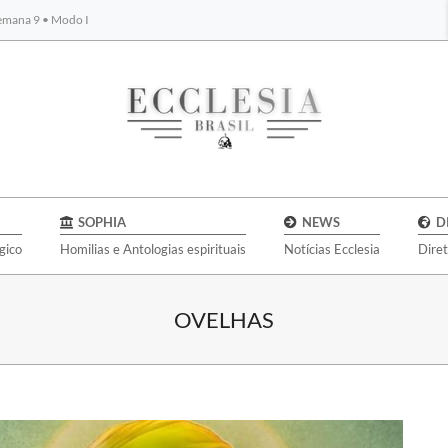
Semana 9 • Modo I
BYBLOS
SOPHIA
NEWS
D
gico
Homilias e Antologias espirituais
Notícias Ecclesia
Dire
OVELHAS