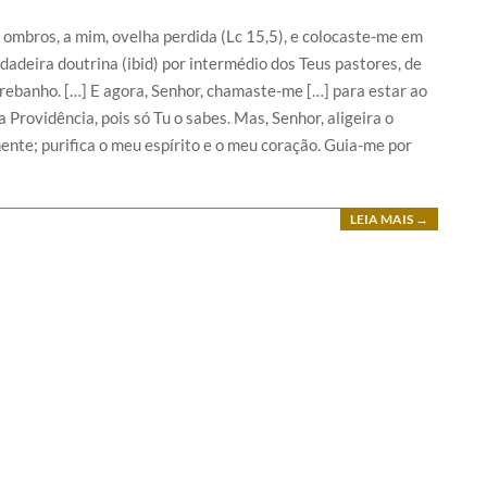
 ombros, a mim, ovelha perdida (Lc 15,5), e colocaste-me em
dadeira doutrina (ibid) por intermédio dos Teus pastores, de
rebanho. […] E agora, Senhor, chamaste-me […] para estar ao
a Providência, pois só Tu o sabes. Mas, Senhor, aligeira o
te; purifica o meu espírito e o meu coração. Guia-me por
LEIA MAIS →