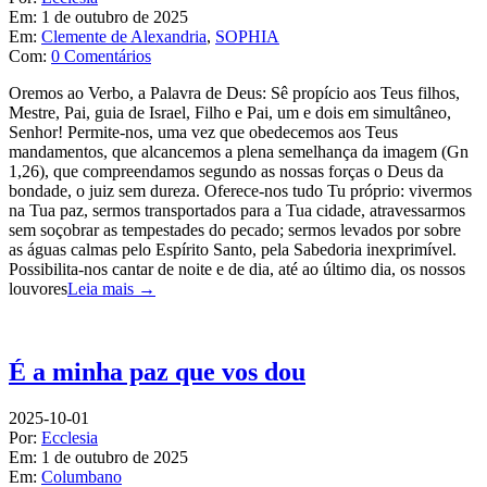
Em:
1 de outubro de 2025
Em:
Clemente de Alexandria
,
SOPHIA
Com:
0 Comentários
Oremos ao Verbo, a Palavra de Deus: Sê propício aos Teus filhos,
Mestre, Pai, guia de Israel, Filho e Pai, um e dois em simultâneo,
Senhor! Permite-nos, uma vez que obedecemos aos Teus
mandamentos, que alcancemos a plena semelhança da imagem (Gn
1,26), que compreendamos segundo as nossas forças o Deus da
bondade, o juiz sem dureza. Oferece-nos tudo Tu próprio: vivermos
na Tua paz, sermos transportados para a Tua cidade, atravessarmos
sem soçobrar as tempestades do pecado; sermos levados por sobre
as águas calmas pelo Espírito Santo, pela Sabedoria inexprimível.
Possibilita-nos cantar de noite e de dia, até ao último dia, os nossos
louvores
Leia mais →
É a minha paz que vos dou
2025-10-01
Por:
Ecclesia
Em:
1 de outubro de 2025
Em:
Columbano