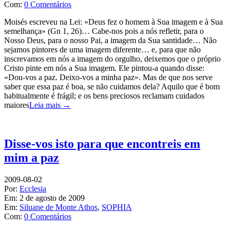
Com:
0 Comentários
Moisés escreveu na Lei: «Deus fez o homem à Sua imagem e à Sua
semelhança» (Gn 1, 26)… Cabe-nos pois a nós refletir, para o
Nosso Deus, para o nosso Pai, a imagem da Sua santidade… Não
sejamos pintores de uma imagem diferente… e, para que não
inscrevamos em nós a imagem do orgulho, deixemos que o próprio
Cristo pinte em nós a Sua imagem. Ele pintou-a quando disse:
«Dou-vos a paz. Deixo-vos a minha paz». Mas de que nos serve
saber que essa paz é boa, se não cuidamos dela? Aquilo que é bom
habitualmente é frágil; e os bens preciosos reclamam cuidados
maiores
Leia mais →
Disse-vos isto para que encontreis em
mim a paz
2009-08-02
Por:
Ecclesia
Em:
2 de agosto de 2009
Em:
Siluane de Monte Athos
,
SOPHIA
Com:
0 Comentários