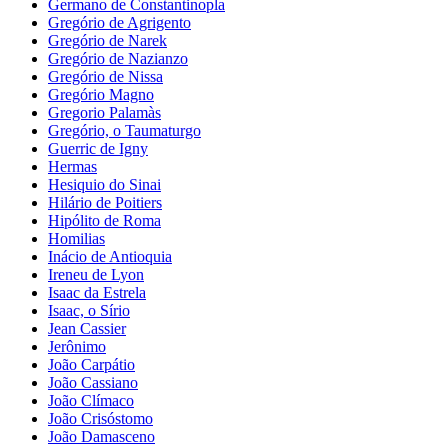
Germano de Constantinopla
Gregório de Agrigento
Gregório de Narek
Gregório de Nazianzo
Gregório de Nissa
Gregório Magno
Gregorio Palamàs
Gregório, o Taumaturgo
Guerric de Igny
Hermas
Hesiquio do Sinai
Hilário de Poitiers
Hipólito de Roma
Homilias
Inácio de Antioquia
Ireneu de Lyon
Isaac da Estrela
Isaac, o Sírio
Jean Cassier
Jerônimo
João Carpátio
João Cassiano
João Clímaco
João Crisóstomo
João Damasceno