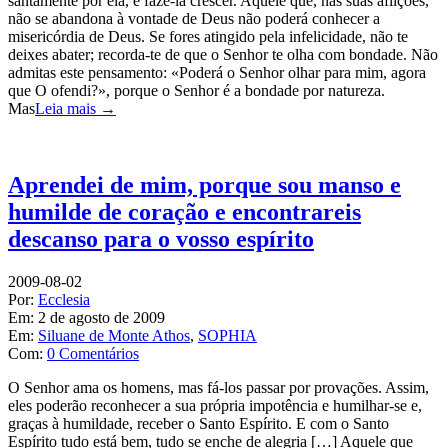
santamente por ela, e fazê-la crescer. Aquele que, nas suas aflições,
não se abandona à vontade de Deus não poderá conhecer a
misericórdia de Deus. Se fores atingido pela infelicidade, não te
deixes abater; recorda-te de que o Senhor te olha com bondade. Não
admitas este pensamento: «Poderá o Senhor olhar para mim, agora
que O ofendi?», porque o Senhor é a bondade por natureza.
Mas
Leia mais →
Aprendei de mim, porque sou manso e
humilde de coração e encontrareis
descanso para o vosso espírito
2009-08-02
Por:
Ecclesia
Em:
2 de agosto de 2009
Em:
Siluane de Monte Athos
,
SOPHIA
Com:
0 Comentários
O Senhor ama os homens, mas fá-los passar por provações. Assim,
eles poderão reconhecer a sua própria impotência e humilhar-se e,
graças à humildade, receber o Santo Espírito. E com o Santo
Espírito tudo está bem, tudo se enche de alegria […] Aquele que