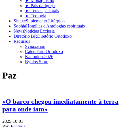
► Monaquismo
► Pais da Igreja
► Temas pastorais
► Teologia
Sinaxe
Suplemento Litúrgico
Sophia
Homilias e Antologias espirituais
News
Notícias Ecclesia
Diretório BR
Diretório Ortodoxo
Recursos
Synaxarion
Calendário Ortodoxo
Kanonion-2026
Byblos Store
Paz
«O barco chegou imediatamente à terra
para onde iam»
2025-10-01
Por:
Ecclesia