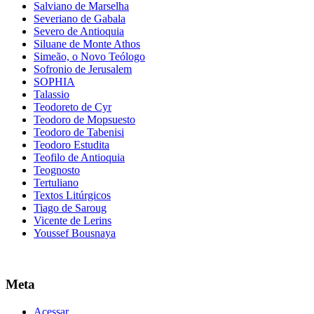
Salviano de Marselha
Severiano de Gabala
Severo de Antioquia
Siluane de Monte Athos
Simeão, o Novo Teólogo
Sofronio de Jerusalem
SOPHIA
Talassio
Teodoreto de Cyr
Teodoro de Mopsuesto
Teodoro de Tabenisi
Teodoro Estudita
Teofilo de Antioquia
Teognosto
Tertuliano
Textos Litúrgicos
Tiago de Saroug
Vicente de Lerins
Youssef Bousnaya
Meta
Acessar