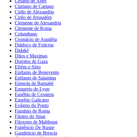
Cesário de Arles
Cipriano de Cartago
Cirilo de Alexandria
Cirilo de Jerusalém
Clemente de Alexandria
Clemente de Roma
Columbano
Cromácio de Aquiléia
Diádoco de Foticeia
Didaké
Ditos e Maximas
Doroteu de Gaza
Efrém o Sírio
Epifanio de Benevento
Epifanio de Salamina
Epistola de Barnabé
Euquerio de Lyon
Eusébio de Cesareia
Eusebio Galicano
Evágrio do Ponto
Faustino de Roma
Filoteu do Sinai
Filoxeno de Mabboug
Fulgêncio De Ruspe
Gaudencio de Brescia