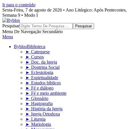
Ir para o conteúdo
Sexta-Feira, 7 de agosto de 2026 • Ano Litúrgico: Após Pentecostes,
Semana 9 • Modo I
Byblos
Pesquisar
Menu De Navegação Secundário
Menu
Byblos
Biblioteca
► Catequese
► Cursos
► Doc. da Igreja
► Doutrina Social
► Eclesiologia
► Espiritualidade
► Estudos bíblicos
► Fé e diálogo
► Fé e meio ambiente
► Glossário
► Hagiografia
► História da Igreja
► Igreja Ortodoxa
► Liturgia
► Mariologia