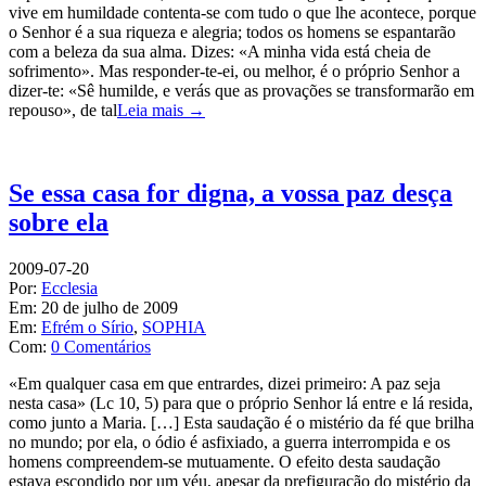
vive em humildade contenta-se com tudo o que lhe acontece, porque
o Senhor é a sua riqueza e alegria; todos os homens se espantarão
com a beleza da sua alma. Dizes: «A minha vida está cheia de
sofrimento». Mas responder-te-ei, ou melhor, é o próprio Senhor a
dizer-te: «Sê humilde, e verás que as provações se transformarão em
repouso», de tal
Leia mais →
Se essa casa for digna, a vossa paz desça
sobre ela
2009-07-20
Por:
Ecclesia
Em:
20 de julho de 2009
Em:
Efrém o Sírio
,
SOPHIA
Com:
0 Comentários
«Em qualquer casa em que entrardes, dizei primeiro: A paz seja
nesta casa» (Lc 10, 5) para que o próprio Senhor lá entre e lá resida,
como junto a Maria. […] Esta saudação é o mistério da fé que brilha
no mundo; por ela, o ódio é asfixiado, a guerra interrompida e os
homens compreendem-se mutuamente. O efeito desta saudação
estava escondido por um véu, apesar da prefiguração do mistério da