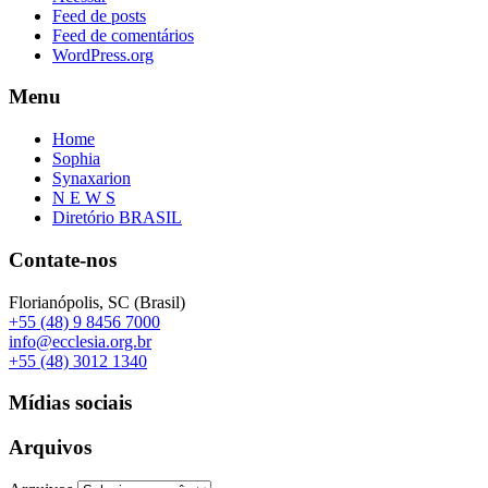
Feed de posts
Feed de comentários
WordPress.org
Menu
Home
Sophia
Synaxarion
N E W S
Diretório BRASIL
Contate-nos
Florianópolis, SC (Brasil)
+55 (48) 9 8456 7000
info@ecclesia.org.br
+55 (48) 3012 1340
Mídias sociais
Arquivos