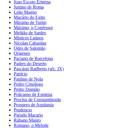
Joao Escoto Erigena
Justino de Roma
Leão Magno
Macário do Egito
Máximo de Turim
Máximo, o Confessor
Melitão de Sardes
Misticos Latinos
Nicolau Cabasilas
Odes de Salomão
Orígenes
Paciano de Barcelona
Padres do Deserto
Pascásio Radberto (séc. IX)
Patrício
Paulino de Nola
Pedro Crisólogo
Pedro Damião
Policarpo de Esmirna
Proclus de Constantinopla
Prospero de Aquitania
Prudencio
Pseudo Macario
Rábano Mauro
Romano, o Melode