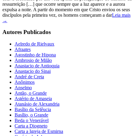
ressurreição […] que ocorre sempre que a luz aparece e a aurora
expulsa a noite. A partir do momento em que Cristo enviou os seus
discípulos pela primeira vez, os homens começaram a dar
Leia mais
→
Autores Publicados
Aelredo de Rielvaux
Afraates
Agostinho de Hipona
Ambrosio de Milão
Anastacio de Antioquia
Anastacio do Sinai
André de Creta
Anônimos
Anselmo
Antão, o Grande
Astério de Amaseia
Atanásio de Alexandria
Basílio da Selêucia
Basílio, o Grande
Beda o Venerável
Carta a Diogneto
Carta a Igreja de Esmirna