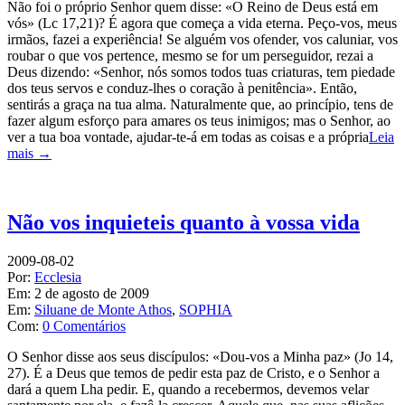
Não foi o próprio Senhor quem disse: «O Reino de Deus está em
vós» (Lc 17,21)? É agora que começa a vida eterna. Peço-vos, meus
irmãos, fazei a experiência! Se alguém vos ofender, vos caluniar, vos
roubar o que vos pertence, mesmo se for um perseguidor, rezai a
Deus dizendo: «Senhor, nós somos todos tuas criaturas, tem piedade
dos teus servos e conduz-lhes o coração à penitência». Então,
sentirás a graça na tua alma. Naturalmente que, ao princípio, tens de
fazer algum esforço para amares os teus inimigos; mas o Senhor, ao
ver a tua boa vontade, ajudar-te-á em todas as coisas e a própria
Leia
mais →
Não vos inquieteis quanto à vossa vida
2009-08-02
Por:
Ecclesia
Em:
2 de agosto de 2009
Em:
Siluane de Monte Athos
,
SOPHIA
Com:
0 Comentários
O Senhor disse aos seus discípulos: «Dou-vos a Minha paz» (Jo 14,
27). É a Deus que temos de pedir esta paz de Cristo, e o Senhor a
dará a quem Lha pedir. E, quando a recebermos, devemos velar