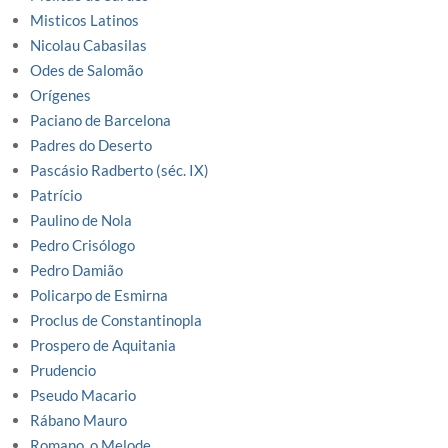
Misticos Latinos
Nicolau Cabasilas
Odes de Salomão
Orígenes
Paciano de Barcelona
Padres do Deserto
Pascásio Radberto (séc. IX)
Patrício
Paulino de Nola
Pedro Crisólogo
Pedro Damião
Policarpo de Esmirna
Proclus de Constantinopla
Prospero de Aquitania
Prudencio
Pseudo Macario
Rábano Mauro
Romano, o Melode