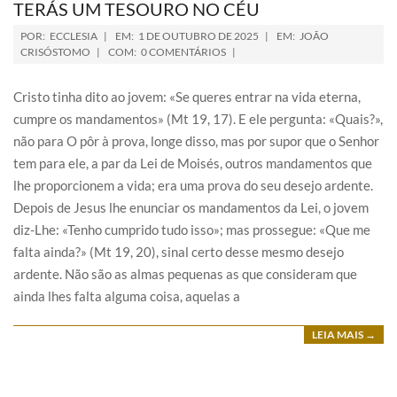
TERÁS UM TESOURO NO CÉU
POR:
ECCLESIA
EM:
1 DE OUTUBRO DE 2025
EM:
JOÃO
CRISÓSTOMO
COM:
0 COMENTÁRIOS
Cristo tinha dito ao jovem: «Se queres entrar na vida eterna,
cumpre os mandamentos» (Mt 19, 17). E ele pergunta: «Quais?»,
não para O pôr à prova, longe disso, mas por supor que o Senhor
tem para ele, a par da Lei de Moisés, outros mandamentos que
lhe proporcionem a vida; era uma prova do seu desejo ardente.
Depois de Jesus lhe enunciar os mandamentos da Lei, o jovem
diz-Lhe: «Tenho cumprido tudo isso»; mas prossegue: «Que me
falta ainda?» (Mt 19, 20), sinal certo desse mesmo desejo
ardente. Não são as almas pequenas as que consideram que
ainda lhes falta alguma coisa, aquelas a
LEIA MAIS →