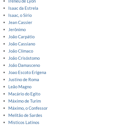
Ireneu de Lyon
Isaac da Estrela
Isaac, o Sírio
Jean Cassier
Jerônimo
João Carpátio
João Cassiano
João Clímaco
João Crisóstomo
João Damasceno
Joao Escoto Erigena
Justino de Roma
Leão Magno
Macário do Egito
Máximo de Turim
Máximo, o Confessor
Melitão de Sardes
Misticos Latinos