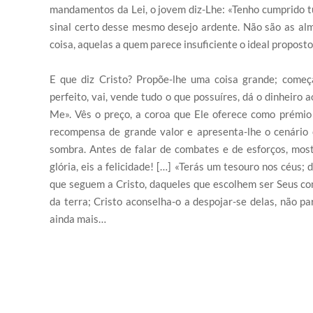
mandamentos da Lei, o jovem diz-Lhe: «Tenho cumprido tu
sinal certo desse mesmo desejo ardente. Não são as al
coisa, aquelas a quem parece insuficiente o ideal propost
E que diz Cristo? Propõe-lhe uma coisa grande; começ
perfeito, vai, vende tudo o que possuíres, dá o dinheiro 
Me». Vês o preço, a coroa que Ele oferece como prémio 
recompensa de grande valor e apresenta-lhe o cenário
sombra. Antes de falar de combates e de esforços, mostr
glória, eis a felicidade! […] «Terás um tesouro nos céus
que seguem a Cristo, daqueles que escolhem ser Seus co
da terra; Cristo aconselha-o a despojar-se delas, não 
ainda mais…