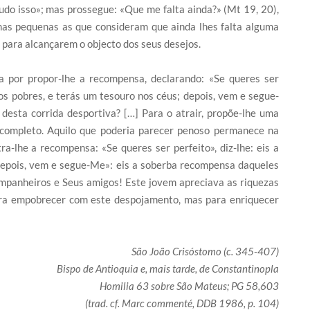
do isso»; mas prossegue: «Que me falta ainda?» (Mt 19, 20),
mas pequenas as que consideram que ainda lhes falta alguma
o para alcançarem o objecto dos seus desejos.
a por propor-lhe a recompensa, declarando: «Se queres ser
aos pobres, e terás um tesouro nos céus; depois, vem e segue-
desta corrida desportiva? […] Para o atrair, propõe-lhe uma
 completo. Aquilo que poderia parecer penoso permanece na
a-lhe a recompensa: «Se queres ser perfeito», diz-lhe: eis a
; depois, vem e segue-Me»: eis a soberba recompensa daqueles
mpanheiros e Seus amigos! Este jovem apreciava as riquezas
para empobrecer com este despojamento, mas para enriquecer
São João Crisóstomo (c. 345-407)
Bispo de Antioquia e, mais tarde, de Constantinopla
Homilia 63 sobre São Mateus; PG 58,603
(trad. cf. Marc commenté, DDB 1986, p. 104)