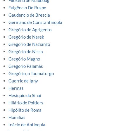
Filoxeno de Mabboug
Fulgêncio De Ruspe
Gaudencio de Brescia
Germano de Constantinopla
Gregório de Agrigento
Gregório de Narek
Gregório de Nazianzo
Gregório de Nissa
Gregório Magno
Gregorio Palamàs
Gregório, o Taumaturgo
Guerric de Igny
Hermas
Hesiquio do Sinai
Hilário de Poitiers
Hipólito de Roma
Homilias
Inácio de Antioquia