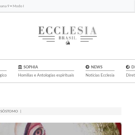
emana 9 • Modo I
BYBLOS
SOPHIA
NEWS
D
gico
Homilias e Antologias espirituais
Notícias Ecclesia
Dire
ISÓSTOMO