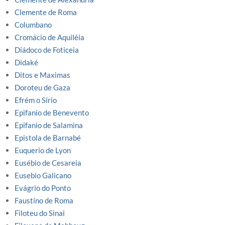
Clemente de Roma
Columbano
Cromácio de Aquiléia
Diádoco de Foticeia
Didaké
Ditos e Maximas
Doroteu de Gaza
Efrém o Sírio
Epifanio de Benevento
Epifanio de Salamina
Epistola de Barnabé
Euquerio de Lyon
Eusébio de Cesareia
Eusebio Galicano
Evágrio do Ponto
Faustino de Roma
Filoteu do Sinai