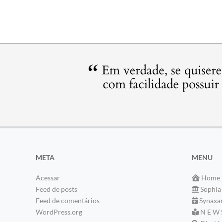
META
MENU
Acessar
Home
Feed de posts
Sophia
Feed de comentários
Synaxa
WordPress.org
N E W 