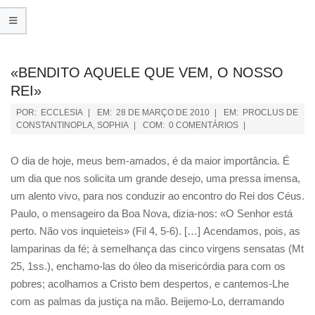
«BENDITO AQUELE QUE VEM, O NOSSO
REI»
POR:
ECCLESIA
EM:
28 DE MARÇO DE 2010
EM:
PROCLUS DE
CONSTANTINOPLA
,
SOPHIA
COM:
0 COMENTÁRIOS
O dia de hoje, meus bem-amados, é da maior importância. É
um dia que nos solicita um grande desejo, uma pressa imensa,
um alento vivo, para nos conduzir ao encontro do Rei dos Céus.
Paulo, o mensageiro da Boa Nova, dizia-nos: «O Senhor está
perto. Não vos inquieteis» (Fil 4, 5-6). […] Acendamos, pois, as
lamparinas da fé; à semelhança das cinco virgens sensatas (Mt
25, 1ss.), enchamo-las do óleo da misericórdia para com os
pobres; acolhamos a Cristo bem despertos, e cantemos-Lhe
com as palmas da justiça na mão. Beijemo-Lo, derramando