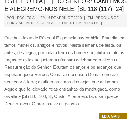
ESTE É O DIA […] DO SENHOR: CANTEMOS
E ALEGREMO-NOS NELE! [SL 118 (117), 24]
POR:
ECCLESIA
EM:
6 DE ABRIL DE 2010
EM:
PROCLUS DE
CONSTANTINOPLA
,
SOPHIA
COM:
0 COMENTÁRIOS
Que bela festa de Páscoa! E que bela assembléia! Este dia tem
tantos mistérios, antigos e novos! Nesta semana de festa, ou
antes, de alegria, por toda a terra os homens rejubilam e até as
forças celestes se juntam a nós para celebrar com alegria a
Ressurreição do Senhor. Exultam os anjos e os arcanjos que
esperam que o Rei dos Céus, Cristo nosso Deus, regresse
vencedor à terra; exultam os coros dos anjos que aclamam
Aquele que foi elevado «das entranhas da madrugada, como
orvalho» [Sl (110) 109, 3], Cristo. A terra exulta: o sangue de
Deus a lavou. O mar exulta: os passos
LEIA MAIS →