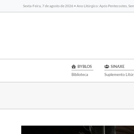
Sexta-Feira, 7 de agosto de 2026 • Ano Litúrgico: Após Pentecostes, S
BYBLOS
SINAXE
Biblioteca
Suplemento Litúr