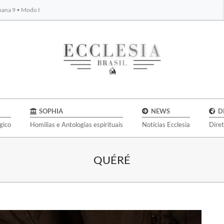
emana 9 • Modo I
BYBLOS
SOPHIA
NEWS
D
gico
Homilias e Antologias espirituais
Notícias Ecclesia
Dire
QUÉRÉ