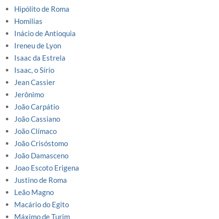
Hipólito de Roma
Homilias
Inácio de Antioquia
Ireneu de Lyon
Isaac da Estrela
Isaac, o Sírio
Jean Cassier
Jerônimo
João Carpátio
João Cassiano
João Clímaco
João Crisóstomo
João Damasceno
Joao Escoto Erigena
Justino de Roma
Leão Magno
Macário do Egito
Máximo de Turim