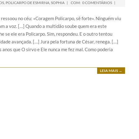
OS
,
POLICARPO DE ESMIRNA
,
SOPHIA
COM:
0 COMENTÁRIOS
ressoou no céu: «Coragem Policarpo, sê forte». Ninguém viu
am a voz. […] Quando a multidão soube quem era este
he se ele era Policarpo. Sim, respondeu. E o outro tentou
idade avançada. […] Jura pela fortuna de César, renega. […]
is anos que O sirvo e Ele nunca me fez mal. Como poderia
LEIA MAIS →