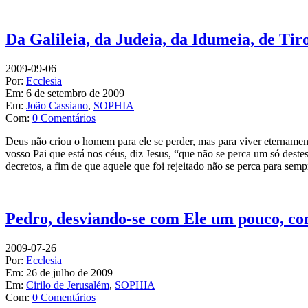
Da Galileia, da Judeia, da Idumeia, de Tir
2009-09-06
Por:
Ecclesia
Em:
6 de setembro de 2009
Em:
João Cassiano
,
SOPHIA
Com:
0 Comentários
Deus não criou o homem para ele se perder, mas para viver eternamen
vosso Pai que está nos céus, diz Jesus, “que não se perca um só dest
decretos, a fim de que aquele que foi rejeitado não se perca para se
Pedro, desviando-se com Ele um pouco, c
2009-07-26
Por:
Ecclesia
Em:
26 de julho de 2009
Em:
Cirilo de Jerusalém
,
SOPHIA
Com:
0 Comentários