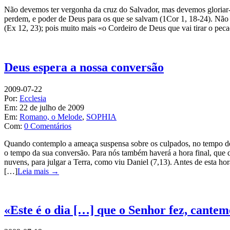
Não devemos ter vergonha da cruz do Salvador, mas devemos gloriar-no
perdem, e poder de Deus para os que se salvam (1Cor 1, 18-24). Nã
(Ex 12, 23); pois muito mais «o Cordeiro de Deus que vai tirar o pe
Deus espera a nossa conversão
2009-07-22
Por:
Ecclesia
Em:
22 de julho de 2009
Em:
Romano, o Melode
,
SOPHIA
Com:
0 Comentários
Quando contemplo a ameaça suspensa sobre os culpados, no tempo d
o tempo da sua conversão. Para nós também haverá a hora final, que d
nuvens, para julgar a Terra, como viu Daniel (7,13). Antes de esta ho
[…]
Leia mais →
«Este é o dia […] que o Senhor fez, cantemo