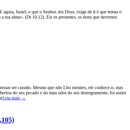
agora, Israel, o que o Senhor, teu Deus, exige de ti é que temas o
 a tua alma». (Dt 10,12). Eis os presentes, os dons que devemos
 possas ser curado. Mesmo que não Lho mostres, ele conhece-o, mas
libertou do seu pecado e do mau odor do seu desregramento; foi assim
ar
Leia mais →
,105)