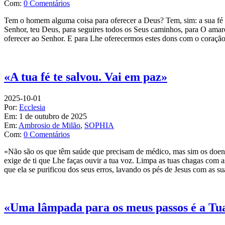
Com:
0 Comentários
Tem o homem alguma coisa para oferecer a Deus? Tem, sim: a sua fé e 
Senhor, teu Deus, para seguires todos os Seus caminhos, para O amare
oferecer ao Senhor. E para Lhe oferecermos estes dons com o coração
«A tua fé te salvou. Vai em paz»
2025-10-01
Por:
Ecclesia
Em:
1 de outubro de 2025
Em:
Ambrosio de Milão
,
SOPHIA
Com:
0 Comentários
«Não são os que têm saúde que precisam de médico, mas sim os doente
exige de ti que Lhe faças ouvir a tua voz. Limpa as tuas chagas com 
que ela se purificou dos seus erros, lavando os pés de Jesus com as s
«Uma lâmpada para os meus passos é a Tua