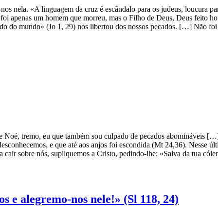
s nela. «A linguagem da cruz é escândalo para os judeus, loucura para
o foi apenas um homem que morreu, mas o Filho de Deus, Deus feito ho
cado do mundo» (Jo 1, 29) nos libertou dos nossos pecados. […] Não foi
e Noé, tremo, eu que também sou culpado de pecados abomináveis […]
esconhecemos, e que até aos anjos foi escondida (Mt 24,36). Nesse últi
ra cair sobre nós, supliquemos a Cristo, pedindo-lhe: «Salva da tua có
s e alegremo-nos nele!» (Sl 118, 24)