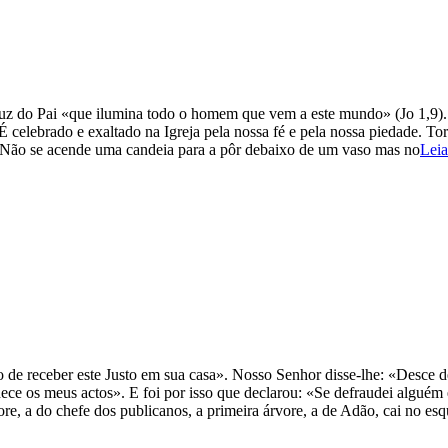
uz do Pai «que ilumina todo o homem que vem a este mundo» (Jo 1,9). D
celebrado e exaltado na Igreja pela nossa fé e pela nossa piedade. Torn
: «Não se acende uma candeia para a pôr debaixo de um vaso mas no
Lei
e receber este Justo em sua casa». Nosso Senhor disse-lhe: «Desce d
 os meus actos». E foi por isso que declarou: «Se defraudei alguém e
vore, a do chefe dos publicanos, a primeira árvore, a de Adão, cai no 