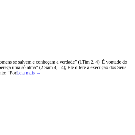
 homens se salvem e conheçam a verdade” (1Tim 2, 4). É vontade do
 pereça uma só alma” (2 Sam 4, 14); Ele difere a execução dos Seus
nto: “Por
Leia mais →