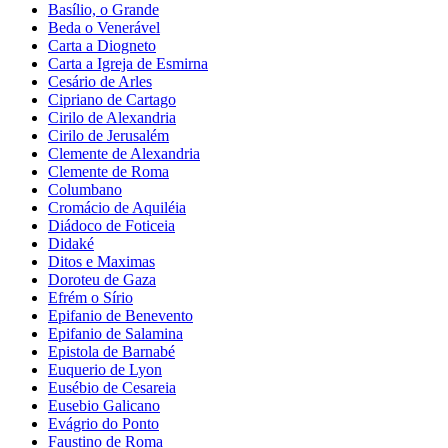
Basílio, o Grande
Beda o Venerável
Carta a Diogneto
Carta a Igreja de Esmirna
Cesário de Arles
Cipriano de Cartago
Cirilo de Alexandria
Cirilo de Jerusalém
Clemente de Alexandria
Clemente de Roma
Columbano
Cromácio de Aquiléia
Diádoco de Foticeia
Didaké
Ditos e Maximas
Doroteu de Gaza
Efrém o Sírio
Epifanio de Benevento
Epifanio de Salamina
Epistola de Barnabé
Euquerio de Lyon
Eusébio de Cesareia
Eusebio Galicano
Evágrio do Ponto
Faustino de Roma