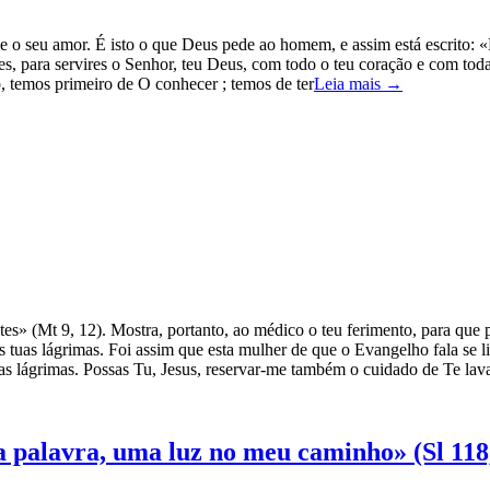
o seu amor. É isto o que Deus pede ao homem, e assim está escrito: «E 
s, para servires o Senhor, teu Deus, com todo o teu coração e com toda
, temos primeiro de O conhecer ; temos de ter
Leia mais →
s» (Mt 9, 12). Mostra, portanto, ao médico o teu ferimento, para que
as tuas lágrimas. Foi assim que esta mulher de que o Evangelho fala se 
uas lágrimas. Possas Tu, Jesus, reservar-me também o cuidado de Te lav
 palavra, uma luz no meu caminho» (Sl 118