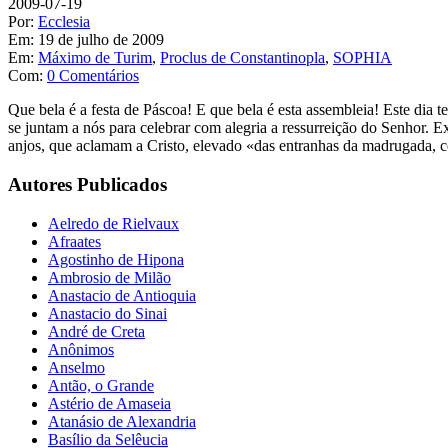
2009-07-19
Por:
Ecclesia
Em:
19 de julho de 2009
Em:
Máximo de Turim
,
Proclus de Constantinopla
,
SOPHIA
Com:
0 Comentários
Que bela é a festa de Páscoa! E que bela é esta assembleia! Este dia te
se juntam a nós para celebrar com alegria a ressurreição do Senhor. E
anjos, que aclamam a Cristo, elevado «das entranhas da madrugada, c
Autores Publicados
Aelredo de Rielvaux
Afraates
Agostinho de Hipona
Ambrosio de Milão
Anastacio de Antioquia
Anastacio do Sinai
André de Creta
Anônimos
Anselmo
Antão, o Grande
Astério de Amaseia
Atanásio de Alexandria
Basílio da Selêucia