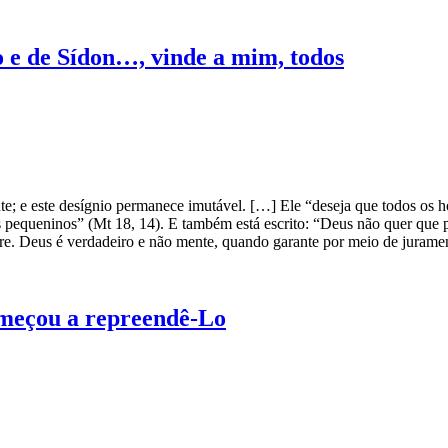
o e de Sídon…, vinde a mim, todos
te; e este desígnio permanece imutável. […] Ele “deseja que todos os
es pequeninos” (Mt 18, 14). E também está escrito: “Deus não quer que
mpre. Deus é verdadeiro e não mente, quando garante por meio de jurame
omeçou a repreendê-Lo