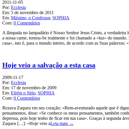
2011-11-05
Por:
Ecclesia
Em:
5 de novembro de 2011
Em:
Máximo, o Confessor
,
SOPHIA
Com:
0 Comentários
A lâmpada no lampadário é Nosso Senhor Jesus Cristo, a verdadeira l
a nossa carne, tornou-Se realmente e foi chamado a «luz» do mundo. É 
casa», isto é, para o mundo inteiro, de acordo com as Suas palavras
Hoje veio a salvação a esta casa
2009-11-17
Por:
Ecclesia
Em:
17 de novembro de 2009
Em:
Efrém o Sírio
,
SOPHIA
Com:
0 Comentários
Rezava Zaqueu em seu coração: «Bem-aventurado aquele que é digno d
pensamentos, disse: «Se conhece os meus pensamentos, também conhece
depressa, pois hoje tenho de ficar em tua casa». Graças à segunda ár
Zaqueu […]: «Hoje veio a
Leia mais →