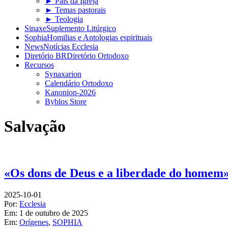
► Pais da Igreja
► Temas pastorais
► Teologia
Sinaxe
Suplemento Litúrgico
Sophia
Homilias e Antologias espirituais
News
Notícias Ecclesia
Diretório BR
Diretório Ortodoxo
Recursos
Synaxarion
Calendário Ortodoxo
Kanonion-2026
Byblos Store
Salvação
«Os dons de Deus e a liberdade do homem
2025-10-01
Por:
Ecclesia
Em:
1 de outubro de 2025
Em:
Orígenes
,
SOPHIA