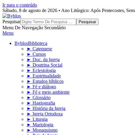
Ir para o conteúdo
Sábado, 8 de agosto de 2026 • Ano Litúrgico: Após Pentecostes, Se
Byblos
Pesquisar
Menu De Navegação Secundário
Menu
Byblos
Biblioteca
► Catequese
► Cursos
► Doc. da Igreja
► Doutrina Social
► Eclesiologia
► Espiritualidade
► Estudos bíblicos
► Fé e diálogo
► Fé e meio ambiente
► Glossário
► Hagiografia
► História da Igreja
► Igreja Ortodoxa
► Liturgia
► Mariologia
► Monaquismo