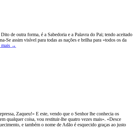
ito de outra forma, é a Sabedoria e a Palavra do Pai; tendo aceitado
a-Se assim visível para todas as nações e brilha para «todos os da
a mais →
epressa, Zaqueu!» E este, vendo que o Senhor lhe conhecia os
m qualquer coisa, vou restituir-lhe quatro vezes mais». «Desce
esquecimento, e também o nome de Adão é esquecido graças ao justo