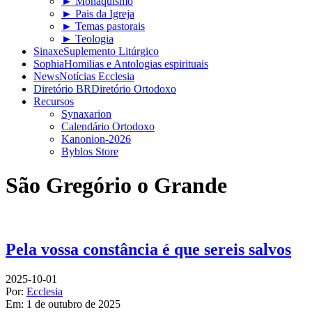
► Monaquismo
► Pais da Igreja
► Temas pastorais
► Teologia
Sinaxe
Suplemento Litúrgico
Sophia
Homilias e Antologias espirituais
News
Notícias Ecclesia
Diretório BR
Diretório Ortodoxo
Recursos
Synaxarion
Calendário Ortodoxo
Kanonion-2026
Byblos Store
São Gregório o Grande
Pela vossa constância é que sereis salvos
2025-10-01
Por:
Ecclesia
Em:
1 de outubro de 2025