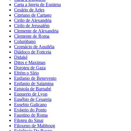
Carta a Igreja de Esmirna
Cesário de Arles
Cipriano de Cartago
Cirilo de Alexandria
Cirilo de Jerusalém
Clemente de Alexandria
Clemente de Roma
Columbano
Cromácio de Aquiléia
Diádoco de Foticeia
Didaké
Ditos e Maximas
Doroteu de Gaza
Efrém o Sírio
Epifanio de Benevento
Epifanio de Salamina
Epistola de Barnabé
Euquerio de Lyon
Eusébio de Cesareia
Eusebio Galicano
Evágrio do Ponto
Faustino de Roma
Filoteu do Sinai
Filoxeno de Mabboug
Fulgêncio De Ruspe