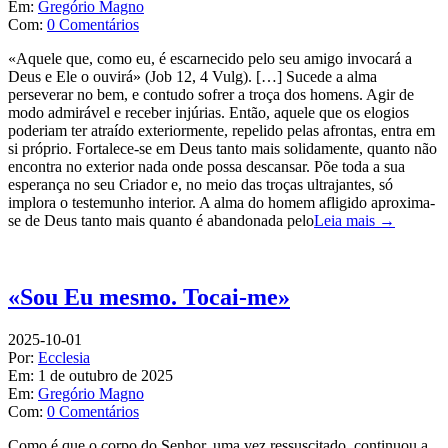
Em:
Gregório Magno
Com:
0 Comentários
«Aquele que, como eu, é escarnecido pelo seu amigo invocará a
Deus e Ele o ouvirá» (Job 12, 4 Vulg). […] Sucede a alma
perseverar no bem, e contudo sofrer a troça dos homens. Agir de
modo admirável e receber injúrias. Então, aquele que os elogios
poderiam ter atraído exteriormente, repelido pelas afrontas, entra em
si próprio. Fortalece-se em Deus tanto mais solidamente, quanto não
encontra no exterior nada onde possa descansar. Põe toda a sua
esperança no seu Criador e, no meio das troças ultrajantes, só
implora o testemunho interior. A alma do homem afligido aproxima-
se de Deus tanto mais quanto é abandonada pelo
Leia mais →
«Sou Eu mesmo. Tocai-me»
2025-10-01
Por:
Ecclesia
Em:
1 de outubro de 2025
Em:
Gregório Magno
Com:
0 Comentários
Como é que o corpo do Senhor, uma vez ressuscitado, continuou a