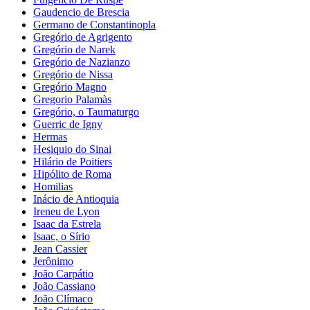
Gaudencio de Brescia
Germano de Constantinopla
Gregório de Agrigento
Gregório de Narek
Gregório de Nazianzo
Gregório de Nissa
Gregório Magno
Gregorio Palamàs
Gregório, o Taumaturgo
Guerric de Igny
Hermas
Hesiquio do Sinai
Hilário de Poitiers
Hipólito de Roma
Homilias
Inácio de Antioquia
Ireneu de Lyon
Isaac da Estrela
Isaac, o Sírio
Jean Cassier
Jerônimo
João Carpátio
João Cassiano
João Clímaco