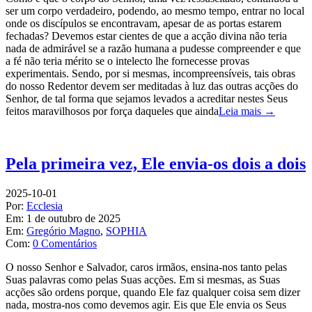
ser um corpo verdadeiro, podendo, ao mesmo tempo, entrar no local
onde os discípulos se encontravam, apesar de as portas estarem
fechadas? Devemos estar cientes de que a acção divina não teria
nada de admirável se a razão humana a pudesse compreender e que
a fé não teria mérito se o intelecto lhe fornecesse provas
experimentais. Sendo, por si mesmas, incompreensíveis, tais obras
do nosso Redentor devem ser meditadas à luz das outras acções do
Senhor, de tal forma que sejamos levados a acreditar nestes Seus
feitos maravilhosos por força daqueles que ainda
Leia mais →
Pela primeira vez, Ele envia-os dois a dois
2025-10-01
Por:
Ecclesia
Em:
1 de outubro de 2025
Em:
Gregório Magno
,
SOPHIA
Com:
0 Comentários
O nosso Senhor e Salvador, caros irmãos, ensina-nos tanto pelas
Suas palavras como pelas Suas acções. Em si mesmas, as Suas
acções são ordens porque, quando Ele faz qualquer coisa sem dizer
nada, mostra-nos como devemos agir. Eis que Ele envia os Seus