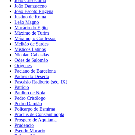
João Crisóstomo
João Damasceno
Joao Escoto Erigena
Justino de Roma
Leão Magno
Macário do Egito
Máximo de Turim
Máximo, o Confessor
Melitão de Sardes
Misticos Latinos
Nicolau Cabasilas
Odes de Salomão
Orígenes
Paciano de Barcelona
Padres do Deserto
Pascásio Radberto (séc. IX)
Patrício
Paulino de Nola
Pedro Crisólogo
Pedro Damião
Policarpo de Esmirna
Proclus de Constantinopla
Prospero de Aquitania
Prudencio
Pseudo Macario