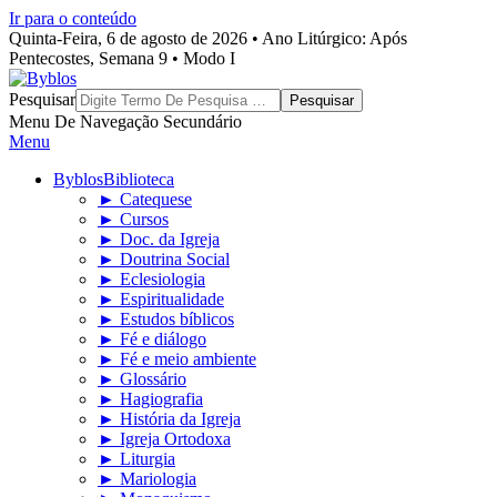
Ir para o conteúdo
Quinta-Feira, 6 de agosto de 2026 • Ano Litúrgico: Após
Pentecostes, Semana 9 • Modo I
Byblos
Pesquisar
Menu De Navegação Secundário
Menu
Byblos
Biblioteca
► Catequese
► Cursos
► Doc. da Igreja
► Doutrina Social
► Eclesiologia
► Espiritualidade
► Estudos bíblicos
► Fé e diálogo
► Fé e meio ambiente
► Glossário
► Hagiografia
► História da Igreja
► Igreja Ortodoxa
► Liturgia
► Mariologia