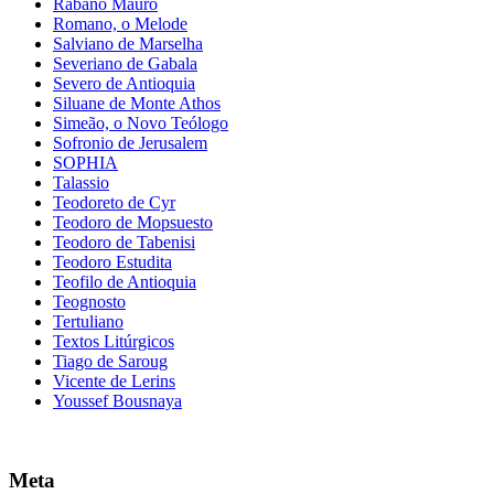
Rábano Mauro
Romano, o Melode
Salviano de Marselha
Severiano de Gabala
Severo de Antioquia
Siluane de Monte Athos
Simeão, o Novo Teólogo
Sofronio de Jerusalem
SOPHIA
Talassio
Teodoreto de Cyr
Teodoro de Mopsuesto
Teodoro de Tabenisi
Teodoro Estudita
Teofilo de Antioquia
Teognosto
Tertuliano
Textos Litúrgicos
Tiago de Saroug
Vicente de Lerins
Youssef Bousnaya
Meta