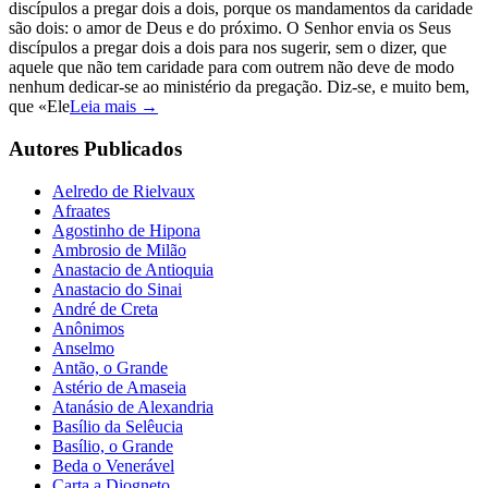
discípulos a pregar dois a dois, porque os mandamentos da caridade
são dois: o amor de Deus e do próximo. O Senhor envia os Seus
discípulos a pregar dois a dois para nos sugerir, sem o dizer, que
aquele que não tem caridade para com outrem não deve de modo
nenhum dedicar-se ao ministério da pregação. Diz-se, e muito bem,
que «Ele
Leia mais →
Autores Publicados
Aelredo de Rielvaux
Afraates
Agostinho de Hipona
Ambrosio de Milão
Anastacio de Antioquia
Anastacio do Sinai
André de Creta
Anônimos
Anselmo
Antão, o Grande
Astério de Amaseia
Atanásio de Alexandria
Basílio da Selêucia
Basílio, o Grande
Beda o Venerável
Carta a Diogneto