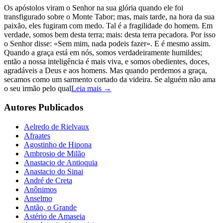
Os apóstolos viram o Senhor na sua glória quando ele foi
transfigurado sobre o Monte Tabor; mas, mais tarde, na hora da sua
paixão, eles fugiram com medo. Tal é a fragilidade do homem. Em
verdade, somos bem desta terra; mais: desta terra pecadora. Por isso
o Senhor disse: «Sem mim, nada podeis fazer». E é mesmo assim.
Quando a graça está em nós, somos verdadeiramente humildes;
então a nossa inteligência é mais viva, e somos obedientes, doces,
agradáveis a Deus e aos homens. Mas quando perdemos a graça,
secamos como um sarmento cortado da videira. Se alguém não ama
o seu irmão pelo qual
Leia mais →
Autores Publicados
Aelredo de Rielvaux
Afraates
Agostinho de Hipona
Ambrosio de Milão
Anastacio de Antioquia
Anastacio do Sinai
André de Creta
Anônimos
Anselmo
Antão, o Grande
Astério de Amaseia