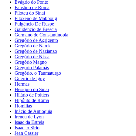
Evágrio do Ponto
Faustino de Roma
Filoteu do Sinai
Filoxeno de Mabboug
Fulgêncio De Ruspe
Gaudencio de Brescia
Germano de Constantinopla
Gregório de Agrigento
Gregório de Narek
Gregório de Nazianzo
Gregório de Nissa
Gregório Magno
Gregorio Palamàs
Gregório, o Taumaturgo
Guerric de Igny
Hermas
Hesiquio do Sinai
Hilário de Poitiers
Hipólito de Roma
Homilias
Inácio de Antioquia
Ireneu de Lyon
Isaac da Estrela
Isaac, o Sírio
Jean Cassier