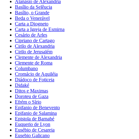
Atanásio de Alexandria
Basílio da Selêucia
Basílio, o Grande
Beda o Venerável
Carta a Diogneto
Carta a Igreja de Esmirna
Cesário de Arles
Cipriano de Cartago
Cirilo de Alexandria
Cirilo de Jerusalém
Clemente de Alexandria
Clemente de Roma
Columbano
Cromácio de Aquiléia
Diádoco de Foticeia
Didaké
Ditos e Maximas
Doroteu de Gaza
Efrém o Sírio
Epifanio de Benevento
Epifanio de Salamina
Epistola de Barnabé
Euquerio de Lyon
Eusébio de Cesareia
Eusebio Galicano