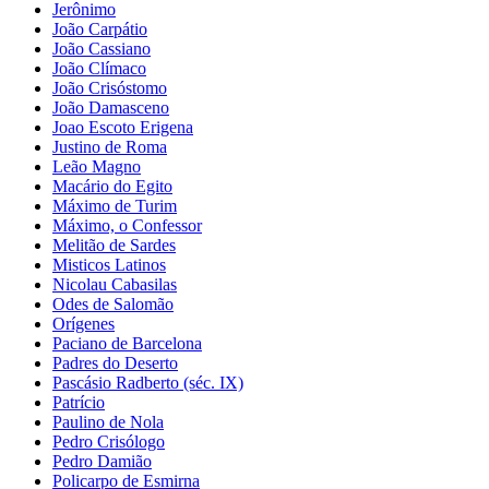
Jerônimo
João Carpátio
João Cassiano
João Clímaco
João Crisóstomo
João Damasceno
Joao Escoto Erigena
Justino de Roma
Leão Magno
Macário do Egito
Máximo de Turim
Máximo, o Confessor
Melitão de Sardes
Misticos Latinos
Nicolau Cabasilas
Odes de Salomão
Orígenes
Paciano de Barcelona
Padres do Deserto
Pascásio Radberto (séc. IX)
Patrício
Paulino de Nola
Pedro Crisólogo
Pedro Damião
Policarpo de Esmirna