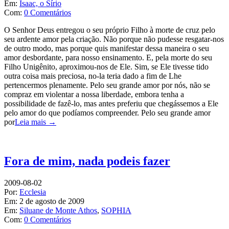
Em:
Isaac, o Sírio
Com:
0 Comentários
O Senhor Deus entregou o seu próprio Filho à morte de cruz pelo
seu ardente amor pela criação. Não porque não pudesse resgatar-nos
de outro modo, mas porque quis manifestar dessa maneira o seu
amor desbordante, para nosso ensinamento. E, pela morte do seu
Filho Unigênito, aproximou-nos de Ele. Sim, se Ele tivesse tido
outra coisa mais preciosa, no-la teria dado a fim de Lhe
pertencermos plenamente. Pelo seu grande amor por nós, não se
compraz em violentar a nossa liberdade, embora tenha a
possibilidade de fazê-lo, mas antes preferiu que chegássemos a Ele
pelo amor do que podíamos compreender. Pelo seu grande amor
por
Leia mais →
Fora de mim, nada podeis fazer
2009-08-02
Por:
Ecclesia
Em:
2 de agosto de 2009
Em:
Siluane de Monte Athos
,
SOPHIA
Com:
0 Comentários