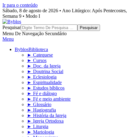
Ir para o conteúdo
Sábado, 8 de agosto de 2026 • Ano Litúrgico: Após Pentecostes,
Semana 9 • Modo I
Byblos
Pesquisar
Menu De Navegação Secundário
Menu
Byblos
Biblioteca
► Catequese
► Cursos
► Doc. da Igreja
► Doutrina Social
► Eclesiologia
► Espiritualidade
► Estudos bíblicos
► Fé e diálogo
► Fé e meio ambiente
► Glossário
► Hagiografia
► História da Igreja
► Igreja Ortodoxa
► Liturgia
► Mariologia