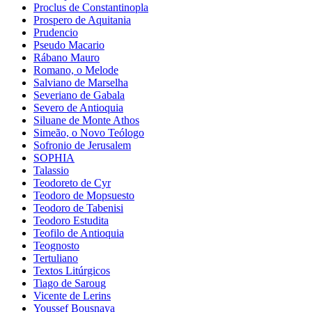
Proclus de Constantinopla
Prospero de Aquitania
Prudencio
Pseudo Macario
Rábano Mauro
Romano, o Melode
Salviano de Marselha
Severiano de Gabala
Severo de Antioquia
Siluane de Monte Athos
Simeão, o Novo Teólogo
Sofronio de Jerusalem
SOPHIA
Talassio
Teodoreto de Cyr
Teodoro de Mopsuesto
Teodoro de Tabenisi
Teodoro Estudita
Teofilo de Antioquia
Teognosto
Tertuliano
Textos Litúrgicos
Tiago de Saroug
Vicente de Lerins
Youssef Bousnaya