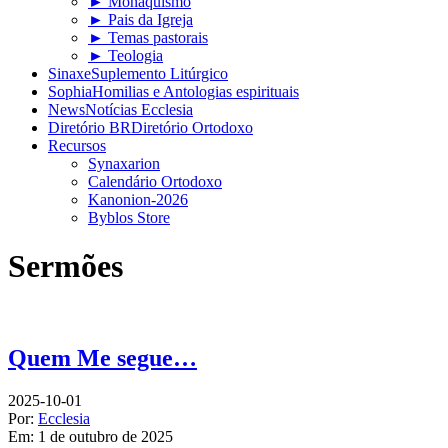
► Monaquismo
► Pais da Igreja
► Temas pastorais
► Teologia
Sinaxe
Suplemento Litúrgico
Sophia
Homilias e Antologias espirituais
News
Notícias Ecclesia
Diretório BR
Diretório Ortodoxo
Recursos
Synaxarion
Calendário Ortodoxo
Kanonion-2026
Byblos Store
Sermões
Quem Me segue…
2025-10-01
Por:
Ecclesia
Em:
1 de outubro de 2025