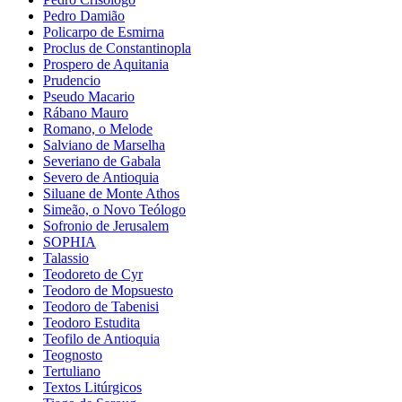
Pedro Damião
Policarpo de Esmirna
Proclus de Constantinopla
Prospero de Aquitania
Prudencio
Pseudo Macario
Rábano Mauro
Romano, o Melode
Salviano de Marselha
Severiano de Gabala
Severo de Antioquia
Siluane de Monte Athos
Simeão, o Novo Teólogo
Sofronio de Jerusalem
SOPHIA
Talassio
Teodoreto de Cyr
Teodoro de Mopsuesto
Teodoro de Tabenisi
Teodoro Estudita
Teofilo de Antioquia
Teognosto
Tertuliano
Textos Litúrgicos