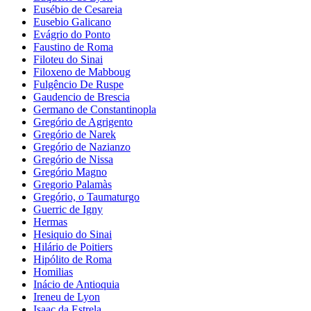
Eusébio de Cesareia
Eusebio Galicano
Evágrio do Ponto
Faustino de Roma
Filoteu do Sinai
Filoxeno de Mabboug
Fulgêncio De Ruspe
Gaudencio de Brescia
Germano de Constantinopla
Gregório de Agrigento
Gregório de Narek
Gregório de Nazianzo
Gregório de Nissa
Gregório Magno
Gregorio Palamàs
Gregório, o Taumaturgo
Guerric de Igny
Hermas
Hesiquio do Sinai
Hilário de Poitiers
Hipólito de Roma
Homilias
Inácio de Antioquia
Ireneu de Lyon
Isaac da Estrela