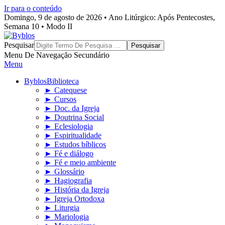
Ir para o conteúdo
Domingo, 9 de agosto de 2026 • Ano Litúrgico: Após Pentecostes,
Semana 10 • Modo II
Byblos
Pesquisar
Menu De Navegação Secundário
Menu
Byblos
Biblioteca
► Catequese
► Cursos
► Doc. da Igreja
► Doutrina Social
► Eclesiologia
► Espiritualidade
► Estudos bíblicos
► Fé e diálogo
► Fé e meio ambiente
► Glossário
► Hagiografia
► História da Igreja
► Igreja Ortodoxa
► Liturgia
► Mariologia