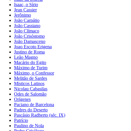
Isaac, o Sírio
Jean Cassier
Jerônimo
João Carpátio
João Cassiano
João Clímaco
João Crisóstomo
João Damasceno
Joao Escoto Erigena
Justino de Roma
Leão Magno
Macário do Egito
Máximo de Turim
Máximo, o Confessor
Melitão de Sardes
Misticos Latinos
Nicolau Cabasilas
Odes de Salomão
Orígenes
Paciano de Barcelona
Padres do Deserto
Pascásio Radberto (séc. IX)
Patrício
Paulino de Nola
Pedro Crisólogo