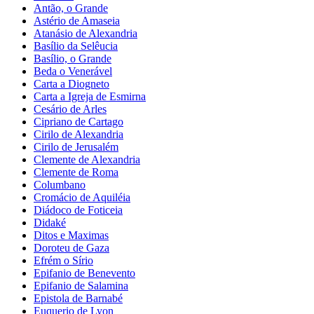
Antão, o Grande
Astério de Amaseia
Atanásio de Alexandria
Basílio da Selêucia
Basílio, o Grande
Beda o Venerável
Carta a Diogneto
Carta a Igreja de Esmirna
Cesário de Arles
Cipriano de Cartago
Cirilo de Alexandria
Cirilo de Jerusalém
Clemente de Alexandria
Clemente de Roma
Columbano
Cromácio de Aquiléia
Diádoco de Foticeia
Didaké
Ditos e Maximas
Doroteu de Gaza
Efrém o Sírio
Epifanio de Benevento
Epifanio de Salamina
Epistola de Barnabé
Euquerio de Lyon