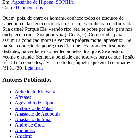
Em:
Agostinho de Hipona
,
SOPHIA
Com:
0 Comentários
Quem, pois, de entre os homens, conhece todos os tesouros de
sabedoria e da ciência ocultos em Cristo, escondidos na pobreza da
Sua carne? Porque Ele, «sendo rico, fez-se pobre por nós, para nos
enriquecer com a Sua pobreza» (2Cor 8, 9). Como vinha para
assumir a condição mortal e vencer a própria morte, apresentou-Se
na Sua condição de pobre; mas Ele, que nos prometeu tesouros
distantes, na verdade não perdeu aqueles dos quais Se afastou:
«como é grande, Senhor, a bondade que reservas para os que Te são
fiéis! Tu a concedes, à vista de todos, àqueles que em Ti confiam»
[Sl 31 (30),
Leia mais →
Autores Publicados
Aelredo de Rielvaux
Afraates
Agostinho de Hipona
Ambrosio de Milão
Anastacio de Antioquia
Anastacio do Sinai
André de Creta
Anônimos
Anselmo