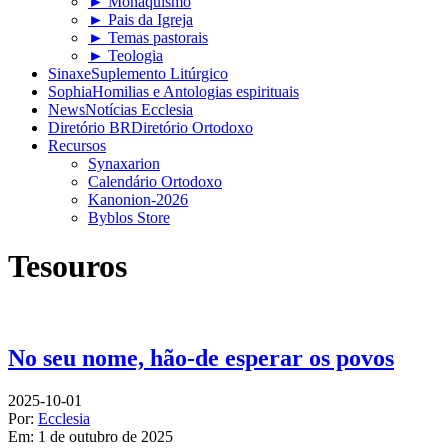
► Monaquismo
► Pais da Igreja
► Temas pastorais
► Teologia
Sinaxe
Suplemento Litúrgico
Sophia
Homilias e Antologias espirituais
News
Notícias Ecclesia
Diretório BR
Diretório Ortodoxo
Recursos
Synaxarion
Calendário Ortodoxo
Kanonion-2026
Byblos Store
Tesouros
No seu nome, hão-de esperar os povos
2025-10-01
Por:
Ecclesia
Em:
1 de outubro de 2025