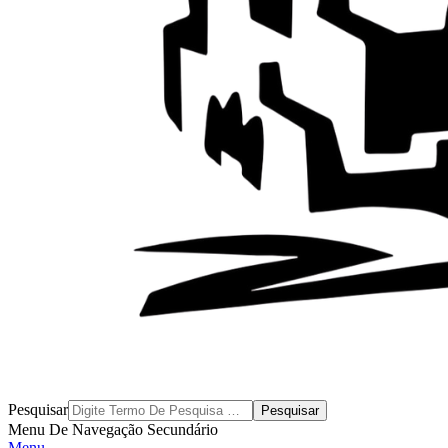
Byblos
Pesquisar
Menu De Navegação Secundário
Menu