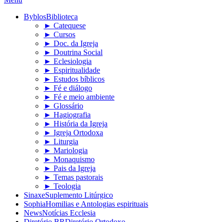
Byblos
Biblioteca
► Catequese
► Cursos
► Doc. da Igreja
► Doutrina Social
► Eclesiologia
► Espiritualidade
► Estudos bíblicos
► Fé e diálogo
► Fé e meio ambiente
► Glossário
► Hagiografia
► História da Igreja
► Igreja Ortodoxa
► Liturgia
► Mariologia
► Monaquismo
► Pais da Igreja
► Temas pastorais
► Teologia
Sinaxe
Suplemento Litúrgico
Sophia
Homilias e Antologias espirituais
News
Notícias Ecclesia
Diretório BR
Diretório Ortodoxo