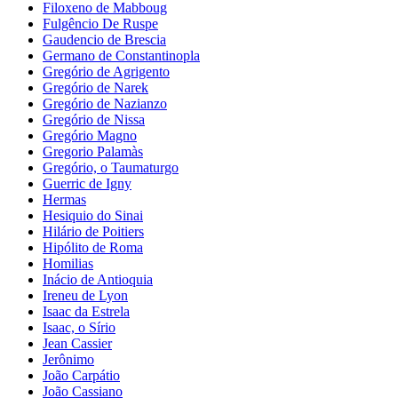
Filoxeno de Mabboug
Fulgêncio De Ruspe
Gaudencio de Brescia
Germano de Constantinopla
Gregório de Agrigento
Gregório de Narek
Gregório de Nazianzo
Gregório de Nissa
Gregório Magno
Gregorio Palamàs
Gregório, o Taumaturgo
Guerric de Igny
Hermas
Hesiquio do Sinai
Hilário de Poitiers
Hipólito de Roma
Homilias
Inácio de Antioquia
Ireneu de Lyon
Isaac da Estrela
Isaac, o Sírio
Jean Cassier
Jerônimo
João Carpátio
João Cassiano