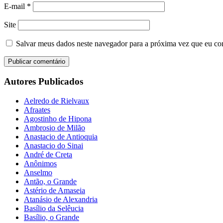
E-mail
*
Site
Salvar meus dados neste navegador para a próxima vez que eu co
Autores Publicados
Aelredo de Rielvaux
Afraates
Agostinho de Hipona
Ambrosio de Milão
Anastacio de Antioquia
Anastacio do Sinai
André de Creta
Anônimos
Anselmo
Antão, o Grande
Astério de Amaseia
Atanásio de Alexandria
Basílio da Selêucia
Basílio, o Grande