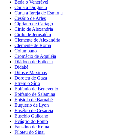
Beda o Venerável
Carta a Diogneto
Carta a Igreja de Esmirna
Cesário de Arles
Cipriano de Cartago
Cirilo de Alexandria
Cirilo de Jerusalém
Clemente de Alexandria
Clemente de Roma
Columbano
Cromácio de Aquiléia
Diádoco de Foticeia
Didaké
Ditos e Maximas
Doroteu de Gaza
Efrém o Sírio
Epifanio de Benevento
Epifanio de Salamina
Epistola de Barnabé
Euquerio de Lyon
Eusébio de Cesareia
Eusebio Galicano
Evágrio do Ponto
Faustino de Roma
Filoteu do Sinai