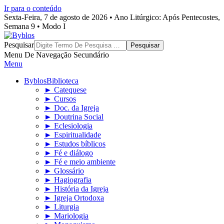
Ir para o conteúdo
Sexta-Feira, 7 de agosto de 2026 • Ano Litúrgico: Após Pentecostes,
Semana 9 • Modo I
Byblos
Pesquisar
Menu De Navegação Secundário
Menu
Byblos
Biblioteca
► Catequese
► Cursos
► Doc. da Igreja
► Doutrina Social
► Eclesiologia
► Espiritualidade
► Estudos bíblicos
► Fé e diálogo
► Fé e meio ambiente
► Glossário
► Hagiografia
► História da Igreja
► Igreja Ortodoxa
► Liturgia
► Mariologia