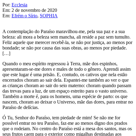
Por:
Ecclesia
Em:
2 de novembro de 2020
Em:
Efrém o Sírio
,
SOPHIA
A contemplação do Paraíso maravilhou-me, pela sua paz e a sua
beleza: ali mora a beleza sem mancha, ali reside a paz sem tumulto.
Feliz aquele que merecer recebê-la, se não por justiça, ao menos por
bondade; se não por causa das suas obras, ao menos por piedade.
[…]
Quando o meu espírito regressou à Terra, mãe dos espinhos,
apresentaram-se-me dores e males de todo o gênero. Aprendi assim
que este lugar é uma prisão. E, contudo, os cativos que nela estão
encerrados choram ao sair dela. Espantei-me também ao ver o que
as crianças choram ao sair do seio materno: choram quando passam
das trevas para a luz, de um espaço estreito para o vasto universo.
Também a morte é, para os homens, uma espécie de parto: os que
nascem, choram ao deixar o Universo, mãe das dores, para entrar no
Paraíso de delícias.
Ó Tu, Senhor do Paraíso, tem piedade de mim! Se não me for
possível entrar no teu Paraíso, faz-me ao menos digno dos prados
que o rodeiam. No centro do Paraíso está a mesa dos santos, mas os
seus frutos caem para o exterior como migalhas destinadas aos