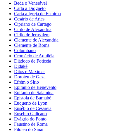
Beda o Venerável
Carta a Diogneto
Carta a Igreja de Esmirna
Cesário de Arles
Cipriano de Cartago
Cirilo de Alexandria
Cirilo de Jerusalém
Clemente de Alexandria
Clemente de Roma
Columbano
Cromácio de Aquiléia
Diádoco de Foticeia
Didaké
Ditos e Maximas
Doroteu de Gaza
Efrém o Sírio
Epifanio de Benevento
Epifanio de Salamina
Epistola de Barnabé
Euquerio de Lyon
Eusébio de Cesareia
Eusebio Galicano
Evágrio do Ponto
Faustino de Roma
Filoteu do Sinai