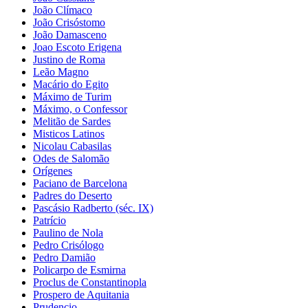
João Clímaco
João Crisóstomo
João Damasceno
Joao Escoto Erigena
Justino de Roma
Leão Magno
Macário do Egito
Máximo de Turim
Máximo, o Confessor
Melitão de Sardes
Misticos Latinos
Nicolau Cabasilas
Odes de Salomão
Orígenes
Paciano de Barcelona
Padres do Deserto
Pascásio Radberto (séc. IX)
Patrício
Paulino de Nola
Pedro Crisólogo
Pedro Damião
Policarpo de Esmirna
Proclus de Constantinopla
Prospero de Aquitania
Prudencio