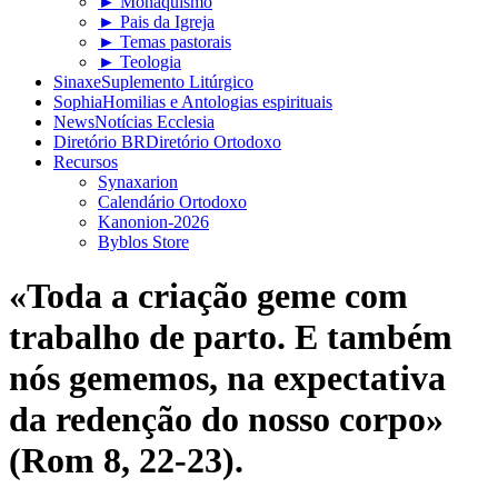
► Monaquismo
► Pais da Igreja
► Temas pastorais
► Teologia
Sinaxe
Suplemento Litúrgico
Sophia
Homilias e Antologias espirituais
News
Notícias Ecclesia
Diretório BR
Diretório Ortodoxo
Recursos
Synaxarion
Calendário Ortodoxo
Kanonion-2026
Byblos Store
«Toda a criação geme com
trabalho de parto. E também
nós gememos, na expectativa
da redenção do nosso corpo»
(Rom 8, 22-23).