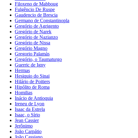
Filoxeno de Mabboug
Fulgêncio De Ruspe
Gaudencio de Brescia
Germano de Constantinopla
Gregório de Agrigento
Gregório de Narek
Gregório de Nazianzo
Gregório de Nissa
Gregório Magno
Gregorio Palamàs
Gregório, o Taumaturgo
Guerric de Igny
Hermas
Hesiquio do Sinai
Hilário de Poitiers
Hipólito de Roma
Homilias
Inácio de Antioquia
Ireneu de Lyon
Isaac da Estrela
Isaac, o Sírio
Jean Cassier
Jerônimo
João Carpátio
João Cassiano