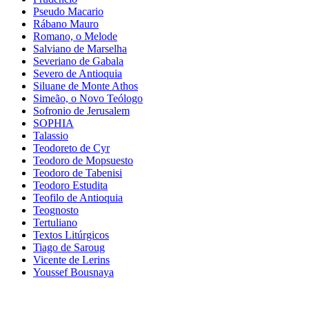
Pseudo Macario
Rábano Mauro
Romano, o Melode
Salviano de Marselha
Severiano de Gabala
Severo de Antioquia
Siluane de Monte Athos
Simeão, o Novo Teólogo
Sofronio de Jerusalem
SOPHIA
Talassio
Teodoreto de Cyr
Teodoro de Mopsuesto
Teodoro de Tabenisi
Teodoro Estudita
Teofilo de Antioquia
Teognosto
Tertuliano
Textos Litúrgicos
Tiago de Saroug
Vicente de Lerins
Youssef Bousnaya