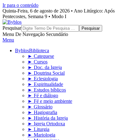
Ir para o conteúdo
Quinta-Feira, 6 de agosto de 2026 • Ano Litúrgico: Após
Pentecostes, Semana 9 • Modo I
Byblos
Pesquisar
Menu De Navegação Secundário
Menu
Byblos
Biblioteca
► Catequese
► Cursos
► Doc. da Igreja
► Doutrina Social
► Eclesiologia
► Espiritualidade
► Estudos bíblicos
► Fé e diálogo
► Fé e meio ambiente
► Glossário
► Hagiografia
► História da Igreja
► Igreja Ortodoxa
► Liturgia
► Mariologia