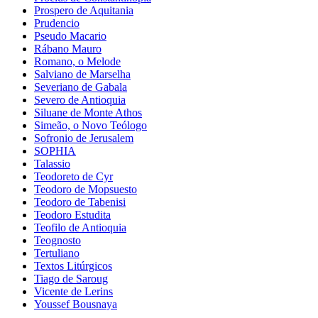
Prospero de Aquitania
Prudencio
Pseudo Macario
Rábano Mauro
Romano, o Melode
Salviano de Marselha
Severiano de Gabala
Severo de Antioquia
Siluane de Monte Athos
Simeão, o Novo Teólogo
Sofronio de Jerusalem
SOPHIA
Talassio
Teodoreto de Cyr
Teodoro de Mopsuesto
Teodoro de Tabenisi
Teodoro Estudita
Teofilo de Antioquia
Teognosto
Tertuliano
Textos Litúrgicos
Tiago de Saroug
Vicente de Lerins
Youssef Bousnaya