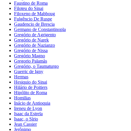
Faustino de Roma
Filoteu do Sinai
Filoxeno de Mabboug
Fulgêncio De Ruspe
Gaudencio de Brescia
Germano de Constantinopla
Gregório de Agrigento
Gregório de Narek
Gregório de Nazianzo
Gregório de Nissa
Gregório Magno
Gregorio Palamàs
Gregório, o Taumaturgo
Guerric de Igny
Hermas
Hesiquio do Sinai
Hilário de Poitiers
Hipólito de Roma
Homilias
Inácio de Antioquia
Ireneu de Lyon
Isaac da Estrela
Isaac, o Sírio
Jean Cassier
Jerônimo