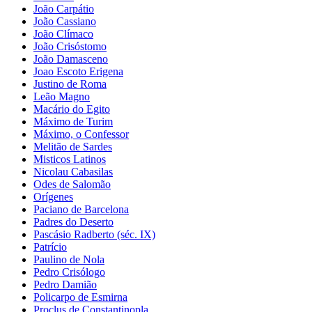
João Carpátio
João Cassiano
João Clímaco
João Crisóstomo
João Damasceno
Joao Escoto Erigena
Justino de Roma
Leão Magno
Macário do Egito
Máximo de Turim
Máximo, o Confessor
Melitão de Sardes
Misticos Latinos
Nicolau Cabasilas
Odes de Salomão
Orígenes
Paciano de Barcelona
Padres do Deserto
Pascásio Radberto (séc. IX)
Patrício
Paulino de Nola
Pedro Crisólogo
Pedro Damião
Policarpo de Esmirna
Proclus de Constantinopla