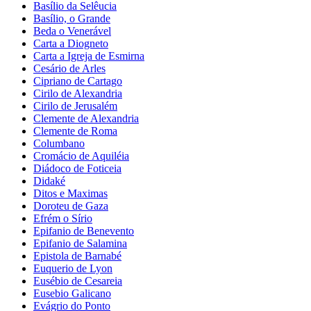
Basílio da Selêucia
Basílio, o Grande
Beda o Venerável
Carta a Diogneto
Carta a Igreja de Esmirna
Cesário de Arles
Cipriano de Cartago
Cirilo de Alexandria
Cirilo de Jerusalém
Clemente de Alexandria
Clemente de Roma
Columbano
Cromácio de Aquiléia
Diádoco de Foticeia
Didaké
Ditos e Maximas
Doroteu de Gaza
Efrém o Sírio
Epifanio de Benevento
Epifanio de Salamina
Epistola de Barnabé
Euquerio de Lyon
Eusébio de Cesareia
Eusebio Galicano
Evágrio do Ponto