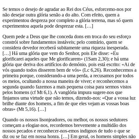
Se temos o desejo de agradar ao Rei dos Céus, esforcemo-nos por
não desejar outra glória senão a do alto. Com efeito, quem a
experimentou despreza por completo a glória terrena, mas só quem
experimentou aquela pode desprezar esta. […]
Quem pede a Deus que lhe conceda dons em troca do seu esforço
constrói sobre fundamentos instáveis; pelo contrário, quem se
considera devedor receberá subitamente uma riqueza inesperada.
[…] Há uma glória que vem do Senhor, pois Ele disse: «Eu
glorificarei aqueles que Me glorificarem» (1Sam 2,30); e há uma
glória que deriva dos artifícios do demónio, pois está escrito: «Ai de
vós quando todos disserem bem de vós» (Lc 6,26). Reconhecemos a
primeira porque, considerando-a uma perda, a recusamos por todos
os meios, ocultando a nossa maneira de viver; e reconhecemos a
segunda quando fazemos a mais pequena coisa para sermos vistos
pelos homens (cf Mt 6,1). A vanglória impura sugere-nos que
finjamos uma virtude que não temos, dizendo-nos: «Que a vossa luz
brilhe diante dos homens, a fim de que eles vejam as vossas boas
obras» (Mt 5,16). […]
Quando os nossos lisonjeadores, ou melhor, os nossos sedutores
começam a elogiar-nos, recordemos brevemente a multidão dos
nossos pecados e reconhecer-nos-emos indignos de tudo o que se
diz ou se faz em nossa honra. […] Em geral, os homens simples não