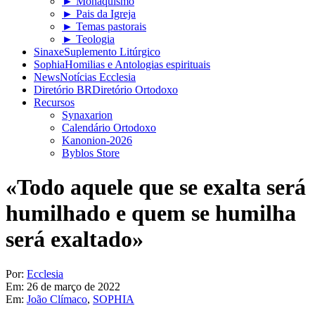
► Monaquismo
► Pais da Igreja
► Temas pastorais
► Teologia
Sinaxe
Suplemento Litúrgico
Sophia
Homilias e Antologias espirituais
News
Notícias Ecclesia
Diretório BR
Diretório Ortodoxo
Recursos
Synaxarion
Calendário Ortodoxo
Kanonion-2026
Byblos Store
«Todo aquele que se exalta será
humilhado e quem se humilha
será exaltado»
Por:
Ecclesia
Em:
26 de março de 2022
Em:
João Clímaco
,
SOPHIA