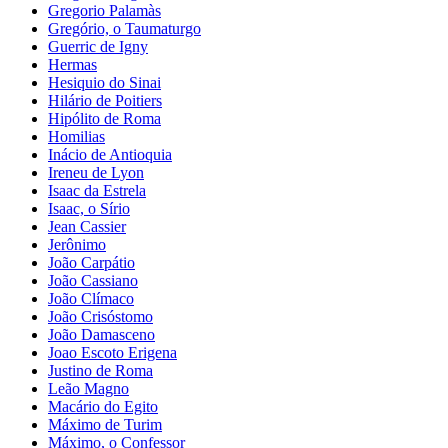
Gregorio Palamàs
Gregório, o Taumaturgo
Guerric de Igny
Hermas
Hesiquio do Sinai
Hilário de Poitiers
Hipólito de Roma
Homilias
Inácio de Antioquia
Ireneu de Lyon
Isaac da Estrela
Isaac, o Sírio
Jean Cassier
Jerônimo
João Carpátio
João Cassiano
João Clímaco
João Crisóstomo
João Damasceno
Joao Escoto Erigena
Justino de Roma
Leão Magno
Macário do Egito
Máximo de Turim
Máximo, o Confessor