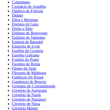
Columbano
Cromácio de Aquiléia
Diádoco de Foticeia
Didaké
Ditos e Maximas
Doroteu de Gaza
Efrém o Sírio
Epifanio de Benevento
Epifanio de Salamina
Epistola de Barnabé
Euquerio de Lyon
Eusébio de Cesareia
Eusebio Galicano
Evágrio do Ponto
Faustino de Roma
Filoteu do Sinai
Filoxeno de Mabboug
Fulgêncio De Ruspe
Gaudencio de Brescia
Germano de Constantinopla
Gregório de Agrigento
Gregório de Narek
Gregório de Nazianzo
Gregório de Nissa
Gregório Magno