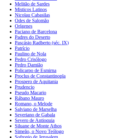
Melitão de Sardes
Misticos Latinos
Nicolau Cabasilas
Odes de Salomão
Orígenes
Paciano de Barcelona
Padres do Deserto
Pascásio Radberto (séc. IX)
Patrício
Paulino de Nola
Pedro Crisólogo
Pedro Damião
Policarpo de Esmirna
Proclus de Constantinopla
Prospero de Aquitania
Prudencio
Pseudo Macario
Rábano Mauro
Romano, o Melode
Salviano de Marselha
Severiano de Gabala
Severo de Antioquia
Siluane de Monte Athos
Simeão, o Novo Teólogo
Sofronio de Jerusalem