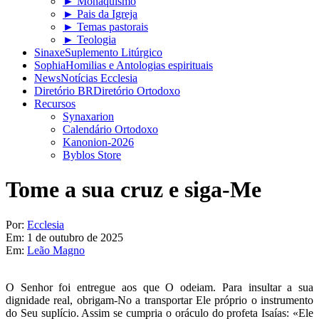
► Monaquismo
► Pais da Igreja
► Temas pastorais
► Teologia
Sinaxe
Suplemento Litúrgico
Sophia
Homilias e Antologias espirituais
News
Notícias Ecclesia
Diretório BR
Diretório Ortodoxo
Recursos
Synaxarion
Calendário Ortodoxo
Kanonion-2026
Byblos Store
Tome a sua cruz e siga-Me
Por:
Ecclesia
Em:
1 de outubro de 2025
Em:
Leão Magno
O Senhor foi entregue aos que O odeiam. Para insultar a sua
dignidade real, obrigam-No a transportar Ele próprio o instrumento
do Seu suplício. Assim se cumpria o oráculo do profeta Isaías: «Ele