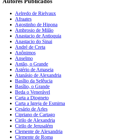
Autores Publicados
Aelredo de Rielvaux
Afraates
Agostinho de Hipona
Ambrosio de Milão
Anastacio de Antioquia
Anastacio do Sinai
André de Creta
Anônimos
Anselmo
Antão, o Grande
Astério de Amaseia
Atanásio de Alexandria
Basílio da Selêucia
Basílio, o Grande
Beda o Venerável
Carta a Diogneto
Carta a Igreja de Esmirna
Cesário de Arles
Cipriano de Cartago
Cirilo de Alexandria
Cirilo de Jerusalém
Clemente de Alexandria
Clemente de Roma