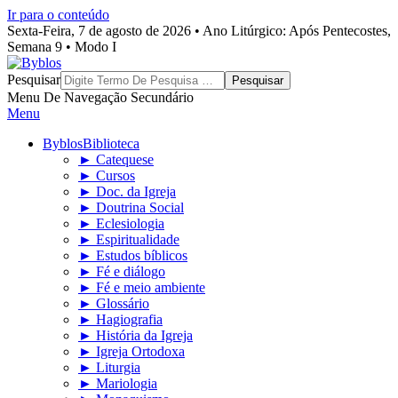
Ir para o conteúdo
Sexta-Feira, 7 de agosto de 2026 • Ano Litúrgico: Após Pentecostes,
Semana 9 • Modo I
Byblos
Pesquisar
Menu De Navegação Secundário
Menu
Byblos
Biblioteca
► Catequese
► Cursos
► Doc. da Igreja
► Doutrina Social
► Eclesiologia
► Espiritualidade
► Estudos bíblicos
► Fé e diálogo
► Fé e meio ambiente
► Glossário
► Hagiografia
► História da Igreja
► Igreja Ortodoxa
► Liturgia
► Mariologia