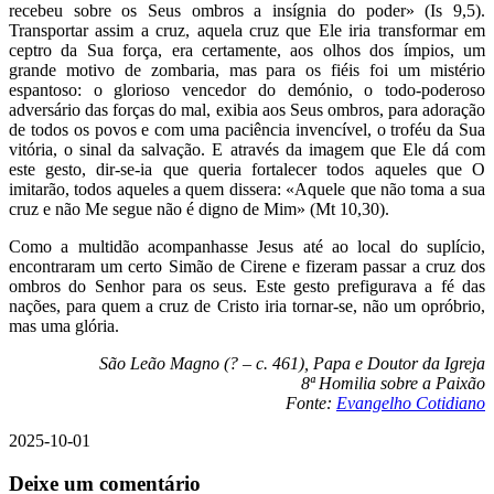
recebeu sobre os Seus ombros a insígnia do poder» (Is 9,5).
Transportar assim a cruz, aquela cruz que Ele iria transformar em
ceptro da Sua força, era certamente, aos olhos dos ímpios, um
grande motivo de zombaria, mas para os fiéis foi um mistério
espantoso: o glorioso vencedor do demónio, o todo-poderoso
adversário das forças do mal, exibia aos Seus ombros, para adoração
de todos os povos e com uma paciência invencível, o troféu da Sua
vitória, o sinal da salvação. E através da imagem que Ele dá com
este gesto, dir-se-ia que queria fortalecer todos aqueles que O
imitarão, todos aqueles a quem dissera: «Aquele que não toma a sua
cruz e não Me segue não é digno de Mim» (Mt 10,30).
Como a multidão acompanhasse Jesus até ao local do suplício,
encontraram um certo Simão de Cirene e fizeram passar a cruz dos
ombros do Senhor para os seus. Este gesto prefigurava a fé das
nações, para quem a cruz de Cristo iria tornar-se, não um opróbrio,
mas uma glória.
São Leão Magno (? – c. 461), Papa e Doutor da Igreja
8ª Homilia sobre a Paixão
Fonte:
Evangelho Cotidiano
2025-10-01
Deixe um comentário